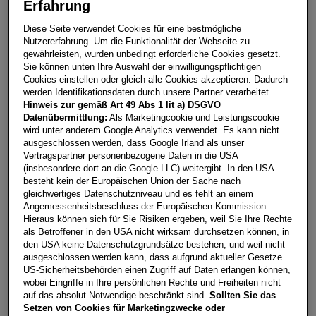
Erfahrung
Diese Seite verwendet Cookies für eine bestmögliche
Nutzererfahrung. Um die Funktionalität der Webseite zu
gewährleisten, wurden unbedingt erforderliche Cookies gesetzt.
Sie können unten Ihre Auswahl der einwilligungspflichtigen
Cookies einstellen oder gleich alle Cookies akzeptieren. Dadurch
werden Identifikationsdaten durch unsere Partner verarbeitet.
Hinweis zur gemäß Art 49 Abs 1 lit a) DSGVO
Datenübermittlung:
Als Marketingcookie und Leistungscookie
wird unter anderem Google Analytics verwendet. Es kann nicht
ausgeschlossen werden, dass Google Irland als unser
Vertragspartner personenbezogene Daten in die USA
(insbesondere dort an die Google LLC) weitergibt. In den USA
SEAT Leon SP Kombi
(
69
)
besteht kein der Europäischen Union der Sache nach
gleichwertiges Datenschutzniveau und es fehlt an einem
Leistung
Kraftstoffart
Angemessenheitsbeschluss der Europäischen Kommission.
115 PS
Benzin, Benzin (mild)
Hieraus können sich für Sie Risiken ergeben, weil Sie Ihre Rechte
Hybrid und Diesel
als Betroffener in den USA nicht wirksam durchsetzen können, in
den USA keine Datenschutzgrundsätze bestehen, und weil nicht
Kilometerstand
Bundesländer
ausgeschlossen werden kann, dass aufgrund aktueller Gesetze
1 bis 22.000 km
8 Bundesländer
US-Sicherheitsbehörden einen Zugriff auf Daten erlangen können,
wobei Eingriffe in Ihre persönlichen Rechte und Freiheiten nicht
Erstzulassung
auf das absolut Notwendige beschränkt sind.
Sollten Sie das
EZ 2025 bis 2026
Setzen von Cookies für Marketingzwecke oder