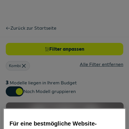
Zurück zur Startseite
Filter anpassen
Alle Filter entfernen
Kombi
3
Modelle liegen in Ihrem Budget
Nach Modell gruppieren
Für eine bestmögliche Website-