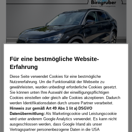
Für eine bestmögliche Website-
Erfahrung
Diese Seite verwendet Cookies für eine bestmögliche
Nutzererfahrung. Um die Funktionalität der Webseite zu
gewährleisten, wurden unbedingt erforderliche Cookies gesetzt.
T-Roc Life eTSI DSG
Sie können unten Ihre Auswahl der einwilligungspflichtigen
3500
Krems
, Niederösterreich
Cookies einstellen oder gleich alle Cookies akzeptieren. Dadurch
werden Identifikationsdaten durch unsere Partner verarbeitet.
Erstzulassung
Leistung
Hinweis zur gemäß Art 49 Abs 1 lit a) DSGVO
06/2026
115 PS (85 kW)
Datenübermittlung:
Als Marketingcookie und Leistungscookie
Kilometerstand
Kraftstoffart
wird unter anderem Google Analytics verwendet. Es kann nicht
2.500 km
Benzin (mild) Hybrid
ausgeschlossen werden, dass Google Irland als unser
Vertragspartner personenbezogene Daten in die USA