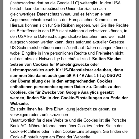
Fahrzeug & Finanzierung
(insbesondere dort an die Google LLC) weitergibt. In den USA
besteht kein der Europäischen Union der Sache nach
gleichwertiges Datenschutzniveau und es fehlt an einem
Angemessenheitsbeschluss der Europäischen Kommission.
Hieraus können sich für Sie Risiken ergeben, weil Sie Ihre Rechte
als Betroffener in den USA nicht wirksam durchsetzen können, in
den USA keine Datenschutzgrundsätze bestehen, und weil nicht
ausgeschlossen werden kann, dass aufgrund aktueller Gesetze
US-Sicherheitsbehörden einen Zugriff auf Daten erlangen können,
wobei Eingriffe in Ihre persönlichen Rechte und Freiheiten nicht
auf das absolut Notwendige beschränkt sind.
Sollten Sie das
Setzen von Cookies für Marketingzwecke oder
Leistungscookies auch für US-Dienstleister erlauben, dann
stimmen Sie damit auch gemäß Art 49 Abs 1 lit a) DSGVO
der Übermittlung der in den entsprechenden Cookies
enthaltenen personenbezogenen Daten zu. Details zu den
Cookies, die für Zwecke von Google Analytics gesetzt
werden, finden Sie in den Cookie-Einstellungen am Ende der
Webseite.
Es steht Ihnen frei, Ihre Einwilligung jederzeit zu geben, zu
verweigern oder zurückzuziehen.
T-Roc Friends TSI
Verantwortlich für diese Website und die Cookies ist die Porsche
4852
Weyregg am Attersee
, Oberösterreich
Bank AG. Nähere Informationen über Cookies finden Sie in der
Erstzulassung
Leistung
Cookie-Richtlinie oder in den Cookie-Einstellungen. Sie finden die
03/2026
115 PS (85 kW)
Cookie-Einstellungen am Ende der Webseite.