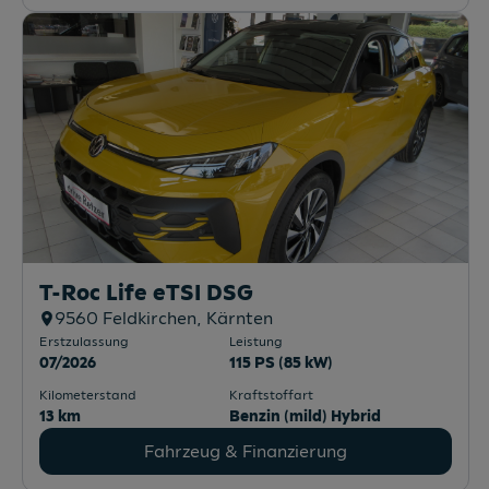
T-Roc Life eTSI DSG
9560
Feldkirchen
, Kärnten
Erstzulassung
Leistung
07/2026
115 PS (85 kW)
Kilometerstand
Kraftstoffart
13 km
Benzin (mild) Hybrid
Fahrzeug & Finanzierung