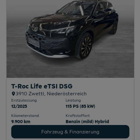
T-Roc Life eTSI DSG
3910
Zwettl
, Niederösterreich
Erstzulassung
Leistung
12/2025
115 PS (85 kW)
Kilometerstand
Kraftstoffart
9.900 km
Benzin (mild) Hybrid
Fahrzeug & Finanzierung