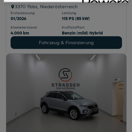
3370
Ybbs
, Niederösterreich
Erstzulassung
Leistung
01/2026
115 PS (85 kW)
Kilometerstand
Kraftstoffart
4.000 km
Benzin (mild) Hybrid
Fahrzeug & Finanzierung