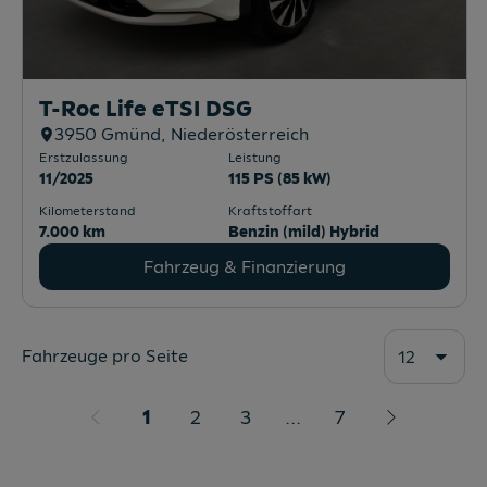
T-Roc Life eTSI DSG
3950
Gmünd
, Niederösterreich
Erstzulassung
Leistung
11/2025
115 PS (85 kW)
Kilometerstand
Kraftstoffart
7.000 km
Benzin (mild) Hybrid
Fahrzeug & Finanzierung
Fahrzeuge pro Seite
12
1
2
3
...
7