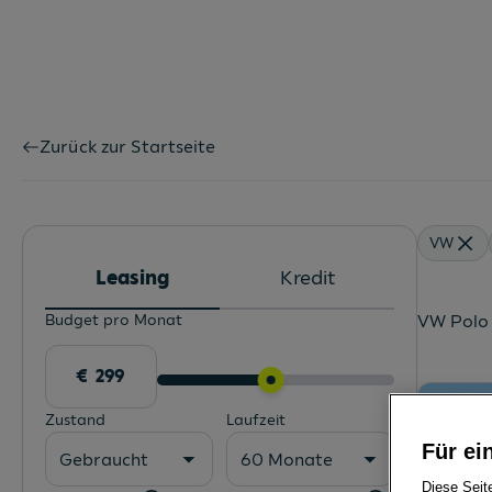
Zurück zur Startseite
VW
Leasing
Kredit
Budget pro Monat
VW Polo 
Zustand
Laufzeit
Für ei
Gebraucht
60 Monate
Diese Seit