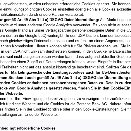
11/2025
u gewährleisten, wurden unbedingt erforderliche Cookies gesetzt. Sie können
Kilometerstand
 einwilligungspflichtigen Cookies einstellen oder gleich alle Cookies akzepti
tifikationsdaten durch unsere Partner verarbeitet.
230 km
ur gemäß Art 49 Abs 1 lit a) DSGVO Datenübermittlung:
Als Marketingcook
Fahrzeug & Finanzierung
ookie wird unter anderem Google Analytics verwendet. Es kann nicht ausges
ss Google Irland als unser Vertragspartner personenbezogene Daten in die U
ere dort an die Google LLC) weitergibt. In den USA besteht kein der Europäi
nach gleichwertiges Datenschutzniveau und es fehlt an einem Angemessenh
Polo Friends TSI DSG
ischen Kommission. Hieraus können sich für Sie Risiken ergeben, weil Sie Ih
r in den USA nicht wirksam durchsetzen können, in den USA keine Datensch
6804
Feldkirch-Altenstadt
und weil nicht ausgeschlossen werden kann, dass aufgrund aktueller Gesetz
Erstzulassung
behörden einen Zugriff auf Daten erlangen können, wobei Eingriffe in Ihre per
07/2025
 Freiheiten nicht auf das absolut Notwendige beschränkt sind.
Sollten Sie d
es für Marketingzwecke oder Leistungscookies auch für US-Dienstleister
Kilometerstand
men Sie damit auch gemäß Art 49 Abs 1 lit a) DSGVO der Übermittlung d
25.000 km
enden Cookies enthaltenen personenbezogenen Daten zu. Details zu den
ecke von Google Analytics gesetzt werden, finden Sie in den Cookie-Ein
Fahrzeug & Finanzierung
er Webseite.
nen frei, Ihre Einwilligung jederzeit zu geben, zu verweigern oder zurückzuzie
lich für diese Website und die Cookies ist die Porsche Bank AG. Nähere Info
s finden Sie in der Cookie-Richtlinie oder in den Cookie-Einstellungen. Sie fi
Polo Sport TSI DSG
stellungen am Ende der Webseite.
6600
Reutte
, Tirol
Erstzulassung
nbedingt erforderliche Cookies