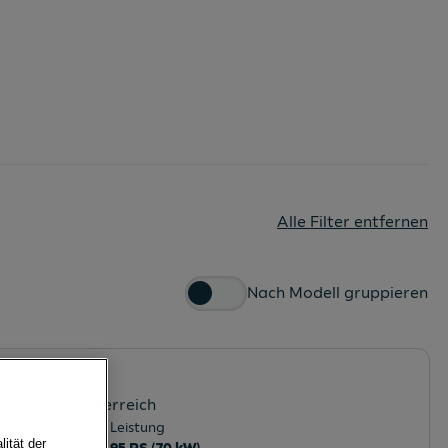
Alle Filter entfernen
Nach Modell gruppieren
ien
, Niederösterreich
Leistung
ität der