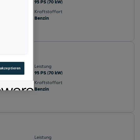
95 PS (70 kW)
Kraftstoffart
Benzin
sterreich
Leistung
 akzeptieren
95 PS (70 kW)
Kraftstoffart
Benzin
Leistung