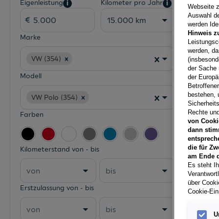
Eigenleistung
Kilometer pro Jahr
i
i
Webseite z
Auswahl der
15.000 km
werden Iden
Hinweis z
Marke
Leistungsc
werden, da
VW (354)
(insbesond
der Sache 
Modell
der Europä
Betroffene
bestehen, 
VW Polo (354)
Sicherheits
Rechte und
Farben
von Cooki
dann stim
entsprech
die für Zw
Kilometerstand von - bis
am Ende d
Es steht Ih
von
bis
Verantwort
über Cookie
Erstzulassung von - bis
Cookie-Ein
von
bis
U