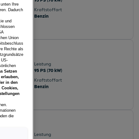
95 PS (70 kW)
 unten Ihre
Kraftstoffart
eren. Dadurch
Benzin
ie und
chlossen
SA
schen Union
eitsbeschluss
re Rechte als
utzgrundsätze
, Vorarlberg
e US-
Leistung
sönlichen
95 PS (70 kW)
as Setzen
 erlauben,
Kraftstoffart
er in den
Benzin
 Cookies,
stellungen
hen.
rmationen
nden die
Leistung