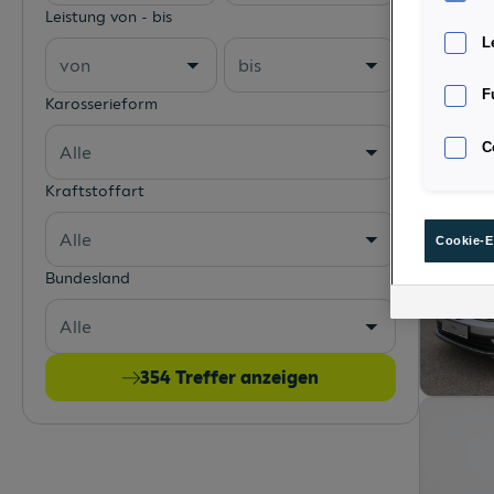
Leistung von - bis
L
von
bis
F
Karosserieform
C
Alle
Kraftstoffart
Alle
Cookie-E
Bundesland
Alle
354
Treffer anzeigen