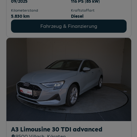
09/2025
116 PS (85 kW)
Kilometerstand
Kraftstoffart
5.830 km
Diesel
Fahrzeug & Finanzierung
A3 Limousine 30 TDI advanced
9500
Villach
, Kärnten