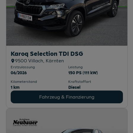
Karoq Selection TDI DSG
9500
Villach
, Kärnten
Erstzulassung
Leistung
06/2026
150 PS (111 kW)
Kilometerstand
Kraftstoffart
1 km
Diesel
Fahrzeug & Finanzierung