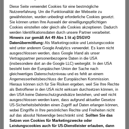
Erstzulassung
Leistung
Diese Seite verwendet Cookies für eine bestmögliche
08/2025
150 PS (111 kW)
Nutzererfahrung. Um die Funktionalität der Webseite zu
Kilometerstand
Kraftstoffart
gewährleisten, wurden unbedingt erforderliche Cookies gesetzt.
16.400 km
Diesel
Sie können unten Ihre Auswahl der einwilligungspflichtigen
Cookies einstellen oder gleich alle Cookies akzeptieren. Dadurch
Fahrzeug & Finanzierung
werden Identifikationsdaten durch unsere Partner verarbeitet.
Hinweis zur gemäß Art 49 Abs 1 lit a) DSGVO
Datenübermittlung:
Als Marketingcookie und Leistungscookie
wird unter anderem Google Analytics verwendet. Es kann nicht
ausgeschlossen werden, dass Google Irland als unser
Vertragspartner personenbezogene Daten in die USA
(insbesondere dort an die Google LLC) weitergibt. In den USA
besteht kein der Europäischen Union der Sache nach
gleichwertiges Datenschutzniveau und es fehlt an einem
Angemessenheitsbeschluss der Europäischen Kommission.
Hieraus können sich für Sie Risiken ergeben, weil Sie Ihre Rechte
als Betroffener in den USA nicht wirksam durchsetzen können, in
den USA keine Datenschutzgrundsätze bestehen, und weil nicht
ausgeschlossen werden kann, dass aufgrund aktueller Gesetze
US-Sicherheitsbehörden einen Zugriff auf Daten erlangen können,
wobei Eingriffe in Ihre persönlichen Rechte und Freiheiten nicht
auf das absolut Notwendige beschränkt sind.
Sollten Sie das
Setzen von Cookies für Marketingzwecke oder
Leistungscookies auch für US-Dienstleister erlauben, dann