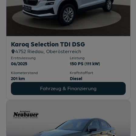
Karoq Selection TDI DSG
4752
Riedau
, Oberösterreich
Erstzulassung
Leistung
06/2025
150 PS (111 kW)
Kilometerstand
Kraftstoffart
201 km
Diesel
Fahrzeug & Finanzierung