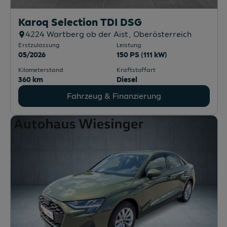
Karoq Selection TDI DSG
4224
Wartberg ob der Aist
, Oberösterreich
Erstzulassung
Leistung
05/2026
150 PS (111 kW)
Kilometerstand
Kraftstoffart
360 km
Diesel
Fahrzeug & Finanzierung