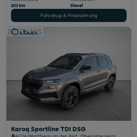
202 km
Diesel
Fahrzeug & Finanzierung
Karoq Sportline TDI DSG
4224
Wartberg ob der Aist
, Oberösterreich