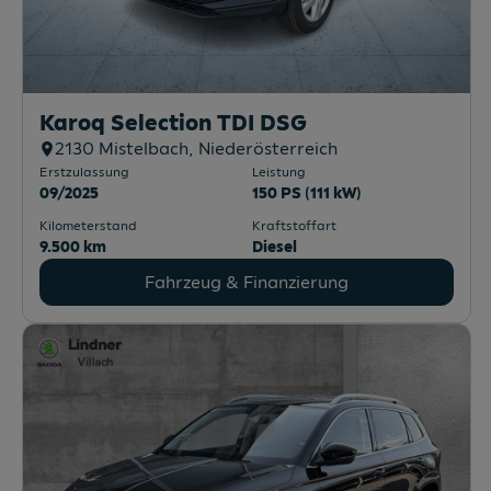
Karoq Selection TDI DSG
2130
Mistelbach
, Niederösterreich
Erstzulassung
Leistung
09/2025
150 PS (111 kW)
Kilometerstand
Kraftstoffart
9.500 km
Diesel
Fahrzeug & Finanzierung