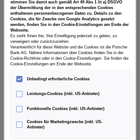
stimmen Sie damit auch gemäß Art 49 Abs 1 lit a) DSGVO
der Übermittlung der in den entsprechenden Cookies
A3 Limousine 30 TFSI S line
enthaltenen personenbezogenen Daten zu. Details zu den
2130
Mistelbach
, Niederösterreich
Cookies, die für Zwecke von Google Analytics gesetzt
Erstzulassung
Leistung
werden, finden Sie in den Cookie-Einstellungen am Ende der
03/2026
116 PS (85 kW)
Webseite.
Es steht Ihnen frei, Ihre Einwilligung jederzeit zu geben, zu
Kilometerstand
Kraftstoffart
verweigern oder zurückzuziehen.
251 km
Benzin (mild) Hybrid
Verantwortlich für diese Website und die Cookies ist die Porsche
Bank AG. Nähere Informationen über Cookies finden Sie in der
Fahrzeug & Finanzierung
Cookie-Richtlinie oder in den Cookie-Einstellungen. Sie finden die
Cookie-Einstellungen am Ende der Webseite.
Unbedingt erforderliche Cookies
Leistungs-Cookies (inkl. US-Anbieter)
Funktionelle Cookies (inkl. US-Anbieter)
Cookies für Marketingzwecke (inkl. US-
Anbieter)