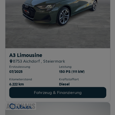
A3 Limousine
8753
Aichdorf
, Steiermark
Erstzulassung
Leistung
07/2025
150 PS (111 kW)
Kilometerstand
Kraftstoffart
6.222 km
Diesel
Fahrzeug & Finanzierung