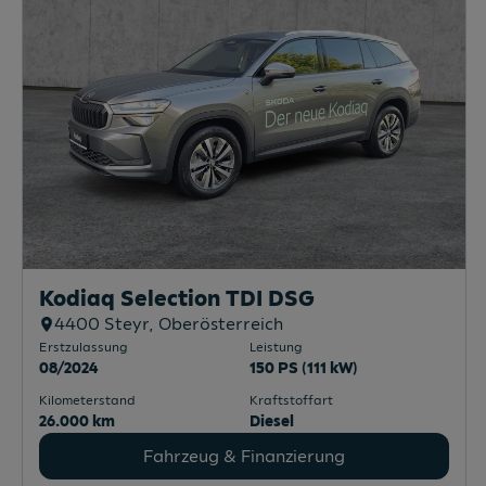
Kodiaq Selection TDI DSG
4400
Steyr
, Oberösterreich
Erstzulassung
Leistung
08/2024
150 PS (111 kW)
Kilometerstand
Kraftstoffart
26.000 km
Diesel
Fahrzeug & Finanzierung