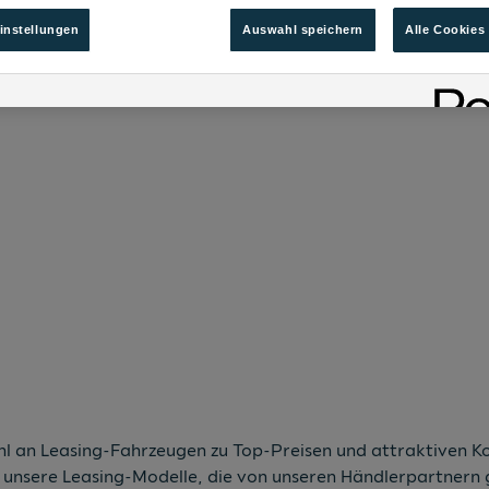
instellungen
Auswahl speichern
Alle Cookies
 an Leasing-Fahrzeugen zu Top-Preisen und attraktiven Kon
 unsere Leasing-Modelle, die von unseren Händlerpartnern 