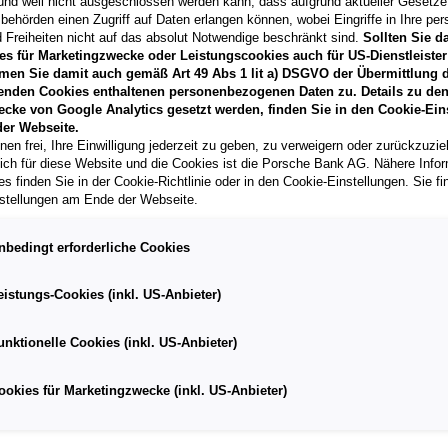
11/2024
und weil nicht ausgeschlossen werden kann, dass aufgrund aktueller Gesetz
behörden einen Zugriff auf Daten erlangen können, wobei Eingriffe in Ihre per
Kilometerstand
 Freiheiten nicht auf das absolut Notwendige beschränkt sind.
Sollten Sie d
9.600 km
es für Marketingzwecke oder Leistungscookies auch für US-Dienstleister
men Sie damit auch gemäß Art 49 Abs 1 lit a) DSGVO der Übermittlung d
Fahrzeug & Finanzierung
enden Cookies enthaltenen personenbezogenen Daten zu. Details zu den
ecke von Google Analytics gesetzt werden, finden Sie in den Cookie-Ein
er Webseite.
nen frei, Ihre Einwilligung jederzeit zu geben, zu verweigern oder zurückzuzie
lich für diese Website und die Cookies ist die Porsche Bank AG. Nähere Info
e pro Seite
s finden Sie in der Cookie-Richtlinie oder in den Cookie-Einstellungen. Sie fi
stellungen am Ende der Webseite.
nbedingt erforderliche Cookies
eistungs-Cookies (inkl. US-Anbieter)
unktionelle Cookies (inkl. US-Anbieter)
ookies für Marketingzwecke (inkl. US-Anbieter)