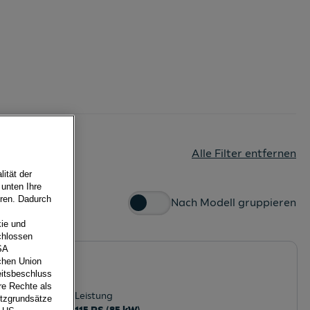
Alle Filter entfernen
ität der
 unten Ihre
eren. Dadurch
Nach Modell gruppieren
ie und
chlossen
SA
schen Union
eitsbeschluss
ich
re Rechte als
Leistung
utzgrundsätze