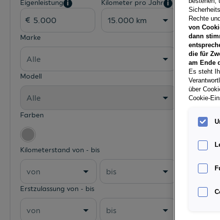
bestehen, 
Eigenleistung
Kilometer pro Jahr
i
i
Sicherheits
Rechte und
15.000 km
von Cooki
dann stim
Marke
entsprech
die für Zw
Alle
am Ende d
Es steht Ih
Modell
Verantwort
Fahrzeug
über Cookie
Alle
Cookie-Ein
Farben
U
L
Kilometerstand von - bis
F
von
bis
Erstzulassung von - bis
C
von
bis