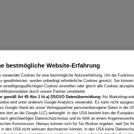
ne bestmögliche Website-Erfahrung
eck
e verwendet Cookies für eine bestmögliche Nutzererfahrung. Um die Funktional
u gewährleisten, wurden unbedingt erforderliche Cookies gesetzt. Sie können
 einwilligungspflichtigen Cookies einstellen oder gleich alle Cookies akzepti
ck Leasing: Top Angebote für jedes Budget!
tifikationsdaten durch unsere Partner verarbeitet.
ur gemäß Art 49 Abs 1 lit a) DSGVO Datenübermittlung:
Als Marketingcook
ookie wird unter anderem Google Analytics verwendet. Es kann nicht ausges
ss Google Irland als unser Vertragspartner personenbezogene Daten in die U
Karoq Selection TSI
ere dort an die Google LLC) weitergibt. In den USA besteht kein der Europäi
nach gleichwertiges Datenschutzniveau und es fehlt an einem Angemessenh
3500
Krems
, Niederösterre
ischen Kommission. Hieraus können sich für Sie Risiken ergeben, weil Sie Ih
Erstzulassung
r in den USA nicht wirksam durchsetzen können, in den USA keine Datensch