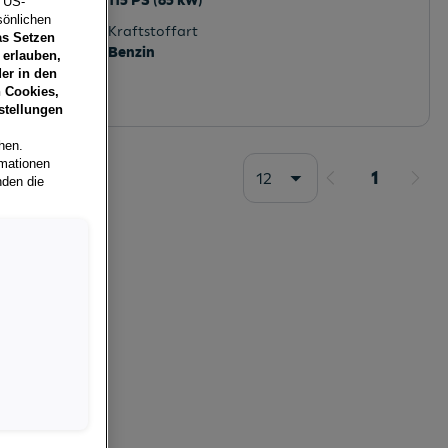
115 PS (85 kW)
e US-
sönlichen
Kraftstoffart
as Setzen
Benzin
 erlauben,
er in den
 Cookies,
stellungen
hen.
rmationen
1
12
nden die