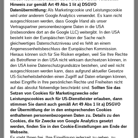
Fahrzeug & Finanzierung
Hinweis zur gemäß Art 49 Abs 1 lit a) DSGVO
Datenübermittlung:
Als Marketingcookie und Leistungscookie
wird unter anderem Google Analytics verwendet. Es kann nicht
ausgeschlossen werden, dass Google Irland als unser
Vertragspartner personenbezogene Daten in die USA
(insbesondere dort an die Google LLC) weitergibt. In den USA
besteht kein der Europäischen Union der Sache nach
gleichwertiges Datenschutzniveau und es fehlt an einem
Angemessenheitsbeschluss der Europäischen Kommission.
Hieraus können sich für Sie Risiken ergeben, weil Sie Ihre Rechte
als Betroffener in den USA nicht wirksam durchsetzen können, in
den USA keine Datenschutzgrundsätze bestehen, und weil nicht
ausgeschlossen werden kann, dass aufgrund aktueller Gesetze
US-Sicherheitsbehörden einen Zugriff auf Daten erlangen können,
wobei Eingriffe in Ihre persönlichen Rechte und Freiheiten nicht
auf das absolut Notwendige beschränkt sind.
Sollten Sie das
Setzen von Cookies für Marketingzwecke oder
Leistungscookies auch für US-Dienstleister erlauben, dann
stimmen Sie damit auch gemäß Art 49 Abs 1 lit a) DSGVO
der Übermittlung der in den entsprechenden Cookies
Golf Rabbit TDI
enthaltenen personenbezogenen Daten zu. Details zu den
Cookies, die für Zwecke von Google Analytics gesetzt
8750
Judenburg
, Steiermark
werden, finden Sie in den Cookie-Einstellungen am Ende der
Erstzulassung
Leistung
Webseite.
07/2026
115 PS (85 kW)
Es steht Ihnen frei, Ihre Einwilligung jederzeit zu geben, zu