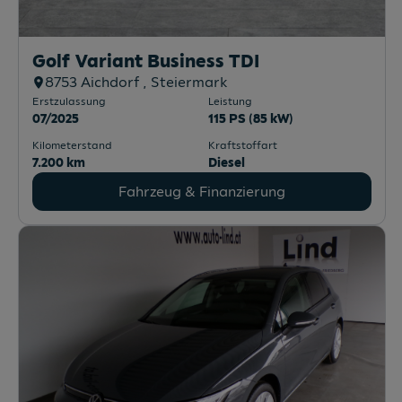
Golf Variant Business TDI
8753
Aichdorf
, Steiermark
Erstzulassung
Leistung
07/2025
115 PS (85 kW)
Kilometerstand
Kraftstoffart
7.200 km
Diesel
Fahrzeug & Finanzierung