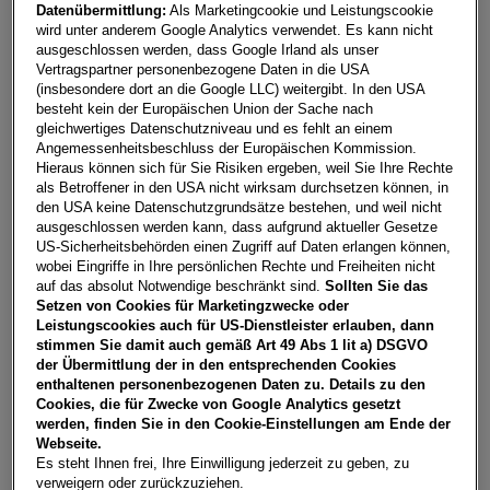
Datenübermittlung:
Als Marketingcookie und Leistungscookie
wird unter anderem Google Analytics verwendet. Es kann nicht
Fahrzeug & Finanzierung
ausgeschlossen werden, dass Google Irland als unser
Vertragspartner personenbezogene Daten in die USA
(insbesondere dort an die Google LLC) weitergibt. In den USA
besteht kein der Europäischen Union der Sache nach
gleichwertiges Datenschutzniveau und es fehlt an einem
Angemessenheitsbeschluss der Europäischen Kommission.
Hieraus können sich für Sie Risiken ergeben, weil Sie Ihre Rechte
als Betroffener in den USA nicht wirksam durchsetzen können, in
den USA keine Datenschutzgrundsätze bestehen, und weil nicht
ausgeschlossen werden kann, dass aufgrund aktueller Gesetze
US-Sicherheitsbehörden einen Zugriff auf Daten erlangen können,
wobei Eingriffe in Ihre persönlichen Rechte und Freiheiten nicht
auf das absolut Notwendige beschränkt sind.
Sollten Sie das
Setzen von Cookies für Marketingzwecke oder
Leistungscookies auch für US-Dienstleister erlauben, dann
stimmen Sie damit auch gemäß Art 49 Abs 1 lit a) DSGVO
der Übermittlung der in den entsprechenden Cookies
enthaltenen personenbezogenen Daten zu. Details zu den
Cookies, die für Zwecke von Google Analytics gesetzt
werden, finden Sie in den Cookie-Einstellungen am Ende der
Octavia Combi RS
Webseite.
4810
Gmunden
, Oberösterreich
Es steht Ihnen frei, Ihre Einwilligung jederzeit zu geben, zu
verweigern oder zurückzuziehen.
Erstzulassung
Leistung