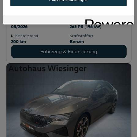
Cookie-Einstellungen
Octavia RS
3580
Horn
, Niederösterreich
Erstzulassung
Leistung
03/2026
265 PS (196 kW)
Kilometerstand
Kraftstoffart
200 km
Benzin
Fahrzeug & Finanzierung