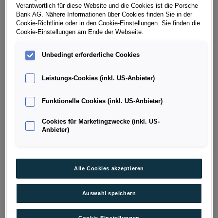
Verantwortlich für diese Website und die Cookies ist die Porsche
03/2026
265 PS (196 kW)
Bank AG. Nähere Informationen über Cookies finden Sie in der
Cookie-Richtlinie oder in den Cookie-Einstellungen. Sie finden die
Kilometerstand
Kraftstoffart
Cookie-Einstellungen am Ende der Webseite.
7.000 km
Benzin
Fahrzeug & Finanzierung
Unbedingt erforderliche Cookies
Leistungs-Cookies (inkl. US-Anbieter)
Funktionelle Cookies (inkl. US-Anbieter)
Cookies für Marketingzwecke (inkl. US-
Anbieter)
Alle Cookies akzeptieren
Auswahl speichern