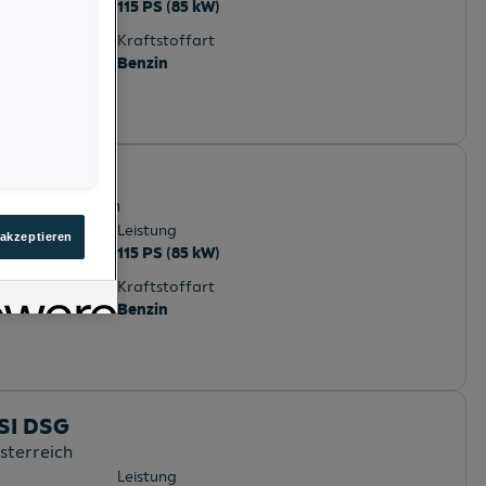
115 PS (85 kW)
Kraftstoffart
Benzin
TSI DSG
iederösterreich
Leistung
 akzeptieren
115 PS (85 kW)
Kraftstoffart
Benzin
TSI DSG
sterreich
Leistung