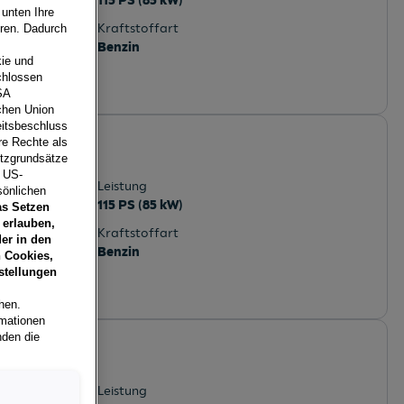
115 PS (85 kW)
 unten Ihre
Kraftstoffart
eren. Dadurch
Benzin
ie und
chlossen
SA
schen Union
eitsbeschluss
TSI DSG
re Rechte als
utzgrundsätze
sterreich
e US-
Leistung
sönlichen
115 PS (85 kW)
as Setzen
 erlauben,
Kraftstoffart
er in den
Benzin
 Cookies,
stellungen
hen.
rmationen
nden die
terreich
Leistung