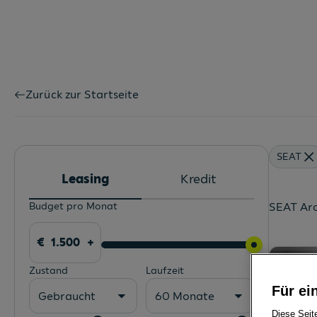
Zurück zur Startseite
SEAT
Leasing
Kredit
Budget pro Monat
SEAT Aro
Zustand
Laufzeit
Für ei
Gebraucht
60 Monate
Diese Seit