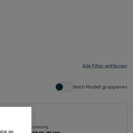
Alle Filter entfernen
Nach Modell gruppieren
TSI DSG
k
Leistung
ität der