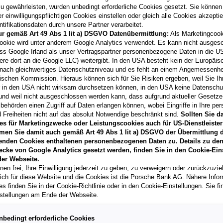
07/2026
u gewährleisten, wurden unbedingt erforderliche Cookies gesetzt. Sie können
Kilometerstand
 einwilligungspflichtigen Cookies einstellen oder gleich alle Cookies akzepti
tifikationsdaten durch unsere Partner verarbeitet.
201 km
ur gemäß Art 49 Abs 1 lit a) DSGVO Datenübermittlung:
Als Marketingcook
Fahrzeug & Finanzierung
ookie wird unter anderem Google Analytics verwendet. Es kann nicht ausges
ss Google Irland als unser Vertragspartner personenbezogene Daten in die U
ere dort an die Google LLC) weitergibt. In den USA besteht kein der Europäi
nach gleichwertiges Datenschutzniveau und es fehlt an einem Angemessenh
Arona FR Edition 1.0 
ischen Kommission. Hieraus können sich für Sie Risiken ergeben, weil Sie Ih
r in den USA nicht wirksam durchsetzen können, in den USA keine Datensch
3631
Ottenschlag
, Niederö
und weil nicht ausgeschlossen werden kann, dass aufgrund aktueller Gesetz
Erstzulassung
behörden einen Zugriff auf Daten erlangen können, wobei Eingriffe in Ihre per
07/2026
 Freiheiten nicht auf das absolut Notwendige beschränkt sind.
Sollten Sie d
es für Marketingzwecke oder Leistungscookies auch für US-Dienstleister
Kilometerstand
men Sie damit auch gemäß Art 49 Abs 1 lit a) DSGVO der Übermittlung d
3.000 km
enden Cookies enthaltenen personenbezogenen Daten zu. Details zu den
ecke von Google Analytics gesetzt werden, finden Sie in den Cookie-Ein
Fahrzeug & Finanzierung
er Webseite.
nen frei, Ihre Einwilligung jederzeit zu geben, zu verweigern oder zurückzuzie
lich für diese Website und die Cookies ist die Porsche Bank AG. Nähere Info
s finden Sie in der Cookie-Richtlinie oder in den Cookie-Einstellungen. Sie fi
Arona FR 1.0 TSI DSG
stellungen am Ende der Webseite.
2322
Zwölfaxing
, Niederös
Erstzulassung
nbedingt erforderliche Cookies