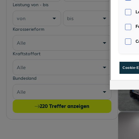
Leistung von - bis
L
von
bis
F
Karosserieform
C
Alle
Kraftstoffart
Alle
Cookie-E
Bundesland
Alle
220
Treffer anzeigen