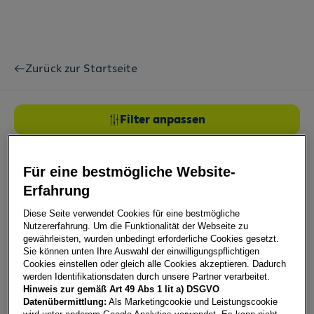
Zurück zur Startseite
Filter anpassen
Derzeit sind keine Fahrzeuge in der gewünschten
Kombination vorhanden. Versuchen Sie es erneut mit
Für eine bestmögliche Website-
weniger oder veränderten Suchkriterien.
Erfahrung
Alle Filter entfernen
Diese Seite verwendet Cookies für eine bestmögliche
CUPRA
Nutzererfahrung. Um die Funktionalität der Webseite zu
gewährleisten, wurden unbedingt erforderliche Cookies gesetzt.
Sie können unten Ihre Auswahl der einwilligungspflichtigen
Leasing zu Top-Preisen
Cookies einstellen oder gleich alle Cookies akzeptieren. Dadurch
Nach Modell gruppieren
werden Identifikationsdaten durch unsere Partner verarbeitet.
Hinweis zur gemäß Art 49 Abs 1 lit a) DSGVO
Datenübermittlung:
Als Marketingcookie und Leistungscookie