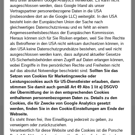
wird unter anderem Google Analytics verwendet. Es kann nicht
ausgeschlossen werden, dass Google Irland als unser
Fahrzeuge pro Seite
12
Vertragspartner personenbezogene Daten in die USA
(insbesondere dort an die Google LLC) weitergibt. In den USA
besteht kein der Europäischen Union der Sache nach
gleichwertiges Datenschutzniveau und es fehlt an einem
Angemessenheitsbeschluss der Europäischen Kommission.
Hieraus können sich für Sie Risiken ergeben, weil Sie Ihre Rechte
als Betroffener in den USA nicht wirksam durchsetzen können, in
den USA keine Datenschutzgrundsätze bestehen, und weil nicht
ausgeschlossen werden kann, dass aufgrund aktueller Gesetze
Die Online-Autosuche von car4me hat eine große Auswahl an
US-Sicherheitsbehörden einen Zugriff auf Daten erlangen können,
Leasing-Fahrzeugen zu Top-Preisen und attraktiven
wobei Eingriffe in Ihre persönlichen Rechte und Freiheiten nicht
Konditionen. Finanzieren Sie Ihr Traumauto von mit Leasing-
auf das absolut Notwendige beschränkt sind.
Sollten Sie das
Raten, die genau zu Ihrem Budget passen. Entdecken Sie
Setzen von Cookies für Marketingzwecke oder
unsere Leasing-Modelle, die von unseren Händlerpartnern
Leistungscookies auch für US-Dienstleister erlauben, dann
geprüft, gewartet und repariert werden. Somit sind diese
stimmen Sie damit auch gemäß Art 49 Abs 1 lit a) DSGVO
sofort bereit für die Straße und Sie nur wenige Klicks von
der Übermittlung der in den entsprechenden Cookies
Ihrem neuen Auto entfernt!
enthaltenen personenbezogenen Daten zu. Details zu den
Cookies, die für Zwecke von Google Analytics gesetzt
werden, finden Sie in den Cookie-Einstellungen am Ende der
Webseite.
Es steht Ihnen frei, Ihre Einwilligung jederzeit zu geben, zu
verweigern oder zurückzuziehen.
Verantwortlich für diese Website und die Cookies ist die Porsche