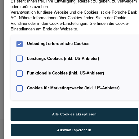
Es steht Ihnen frei, Ihre Einwilligung jederzeit zu geben, zu verweigern
oder zurückzuziehen.
Verantwortlich für diese Website und die Cookies ist die Porsche Bank
Fahrzeuge pro Seite
12
AG. Nähere Informationen über Cookies finden Sie in der Cookie-
Richtlinie oder in den Cookie-Einstellungen. Sie finden die Cookie-
Einstellungen am Ende der Webseite.
1
Unbedingt erforderliche Cookies
Leistungs-Cookies (inkl. US-Anbieter)
Die Online-Fahrzeugsuche von car4me hat eine große
Auswahl an A1 Sportback Leasing-Fahrzeugen zu Top-
Preisen und attraktiven Konditionen. Finanzieren Sie Ihr
Funktionelle Cookies (inkl. US-Anbieter)
Traumfahrzeug von A1 Sportback mit Leasing-Raten, die
genau zu Ihrem Budget passen.Entdecken Sie unsere A1
Cookies für Marketingzwecke (inkl. US-Anbieter)
Sportback Leasing-Modelle, die von unseren
Händlerpartnern geprüft, gewartet und repariert werden.
Somit sind diese sofort bereit für die Straße und Sie nur
wenige Klicks von Ihrem neuen Fahrzeug entfernt!
Alle Cookies akzeptieren
Auswahl speichern