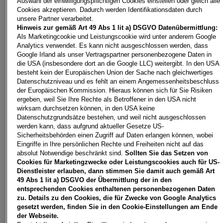
Auswahl der einwilligungspflichtigen Cookies einstellen oder gleich alle
Cookies akzeptieren. Dadurch werden Identifikationsdaten durch
unsere Partner verarbeitet.
Hinweis zur gemäß Art 49 Abs 1 lit a) DSGVO Datenübermittlung:
Als Marketingcookie und Leistungscookie wird unter anderem Google
Analytics verwendet. Es kann nicht ausgeschlossen werden, dass
Google Irland als unser Vertragspartner personenbezogene Daten in
die USA (insbesondere dort an die Google LLC) weitergibt. In den USA
besteht kein der Europäischen Union der Sache nach gleichwertiges
Datenschutzniveau und es fehlt an einem Angemessenheitsbeschluss
der Europäischen Kommission. Hieraus können sich für Sie Risiken
ergeben, weil Sie Ihre Rechte als Betroffener in den USA nicht
wirksam durchsetzen können, in den USA keine
Datenschutzgrundsätze bestehen, und weil nicht ausgeschlossen
werden kann, dass aufgrund aktueller Gesetze US-
A1 Sportback 30 TFSI S line
Sicherheitsbehörden einen Zugriff auf Daten erlangen können, wobei
5350
Strobl
, Salzburg
Eingriffe in Ihre persönlichen Rechte und Freiheiten nicht auf das
absolut Notwendige beschränkt sind.
Sollten Sie das Setzen von
Erstzulassung
Leistung
Cookies für Marketingzwecke oder Leistungscookies auch für US-
10/2025
115 PS (85 kW)
Dienstleister erlauben, dann stimmen Sie damit auch gemäß Art
Kilometerstand
Kraftstoffart
49 Abs 1 lit a) DSGVO der Übermittlung der in den
5.400 km
Benzin
entsprechenden Cookies enthaltenen personenbezogenen Daten
zu. Details zu den Cookies, die für Zwecke von Google Analytics
Fahrzeug & Finanzierung
gesetzt werden, finden Sie in den Cookie-Einstellungen am Ende
der Webseite.