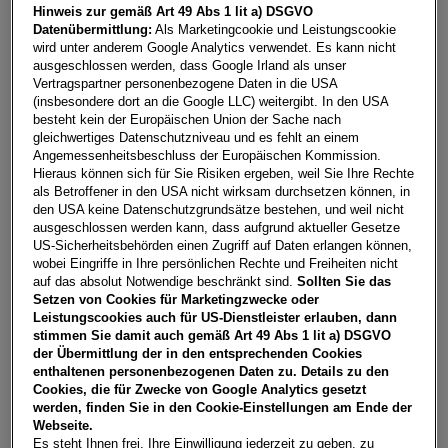
Hinweis zur gemäß Art 49 Abs 1 lit a) DSGVO
Datenübermittlung:
Als Marketingcookie und Leistungscookie
wird unter anderem Google Analytics verwendet. Es kann nicht
Fahrzeuge pro Seite
12
ausgeschlossen werden, dass Google Irland als unser
Vertragspartner personenbezogene Daten in die USA
(insbesondere dort an die Google LLC) weitergibt. In den USA
besteht kein der Europäischen Union der Sache nach
gleichwertiges Datenschutzniveau und es fehlt an einem
Angemessenheitsbeschluss der Europäischen Kommission.
Hieraus können sich für Sie Risiken ergeben, weil Sie Ihre Rechte
als Betroffener in den USA nicht wirksam durchsetzen können, in
Bei car4me finden Sie online zahlreiche Leasing Angebote,
den USA keine Datenschutzgrundsätze bestehen, und weil nicht
für jedes Budget. Was die Finanzierung betrifft, können Sie
ausgeschlossen werden kann, dass aufgrund aktueller Gesetze
US-Sicherheitsbehörden einen Zugriff auf Daten erlangen können,
sich zwischen Leasing und Kredit entscheiden. Bei
wobei Eingriffe in Ihre persönlichen Rechte und Freiheiten nicht
Privatkunden ist der grundsätzliche Unterschied, dass beim
auf das absolut Notwendige beschränkt sind.
Sollten Sie das
Leasing der Leasinggeber der Eigentümer des Fahrzeugs ist,
Setzen von Cookies für Marketingzwecke oder
während es bei Kreditfinanzierung der Kreditnehmer ist.
Leistungscookies auch für US-Dienstleister erlauben, dann
stimmen Sie damit auch gemäß Art 49 Abs 1 lit a) DSGVO
So kommen Sie zu Ihrem Traum-
der Übermittlung der in den entsprechenden Cookies
Fahrzeug:
enthaltenen personenbezogenen Daten zu. Details zu den
Cookies, die für Zwecke von Google Analytics gesetzt
werden, finden Sie in den Cookie-Einstellungen am Ende der
Als ersten Schritt wählen Sie bitte Ihr persönliches
Webseite.
Wunschbudget pro Monat aus. Je nach Möglichkeit
Es steht Ihnen frei, Ihre Einwilligung jederzeit zu geben, zu