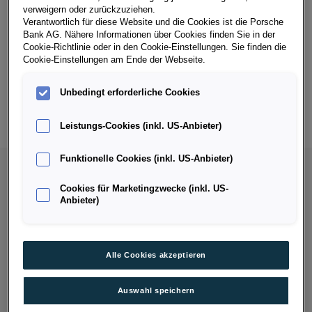
definieren Sie per Schieberegler die Höhe Ihres Budgets und
verweigern oder zurückzuziehen.
wählen im Anschluss die gewünschte Art der Finanzierung,
Verantwortlich für diese Website und die Cookies ist die Porsche
die Laufzeit, Kilometer pro Jahr und die Höhe der
Bank AG. Nähere Informationen über Cookies finden Sie in der
Cookie-Richtlinie oder in den Cookie-Einstellungen. Sie finden die
Eigenleistung. Danach werden Ihnen alle Fahrzeuge
Cookie-Einstellungen am Ende der Webseite.
angezeigt, die den gewählten Suchkriterien entsprechen.
Um die Zahl der Ergebnisse etwas einzugrenzen, können Sie
Unbedingt erforderliche Cookies
nun Ihre Wunschmarke auswählen und auch gleich das
gewünschte Modell. Mit einem Klick auf Fahrzeugdetails
Leistungs-Cookies (inkl. US-Anbieter)
sehen Sie nun alle relevanten Informationen.
Funktionelle Cookies (inkl. US-Anbieter)
Cookies für Marketingzwecke (inkl. US-
Anbieter)
Alle Cookies akzeptieren
Auswahl speichern