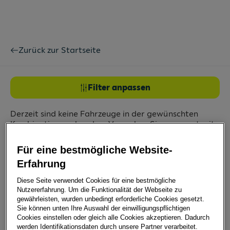
Zurück zur Startseite
Filter anpassen
Derzeit sind keine Fahrzeuge in der gewünschten
Kombination vorhanden. Versuchen Sie es erneut mit
weniger oder veränderten Suchkriterien.
Für eine bestmögliche Website-
Audi
Audi Q7
Diesel (mild) Hybrid
Erfahrung
Alle Filter entfernen
Diese Seite verwendet Cookies für eine bestmögliche
Nutzererfahrung. Um die Funktionalität der Webseite zu
gewährleisten, wurden unbedingt erforderliche Cookies gesetzt.
0 aktuelle Leasing Angebote:
Sie können unten Ihre Auswahl der einwilligungspflichtigen
Nach Modell gruppieren
Cookies einstellen oder gleich alle Cookies akzeptieren. Dadurch
werden Identifikationsdaten durch unsere Partner verarbeitet.