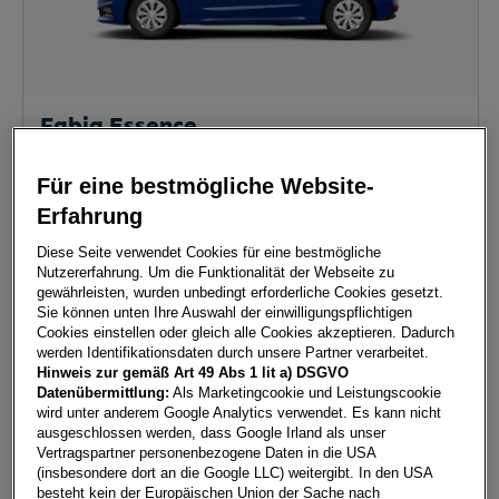
Fabia Essence
7123
Mönchhof
, Burgenland
Erstzulassung
Leistung
Für eine bestmögliche Website-
-
80 PS (59 kW)
Erfahrung
Kilometerstand
Kraftstoffart
- km
Benzin
Diese Seite verwendet Cookies für eine bestmögliche
Nutzererfahrung. Um die Funktionalität der Webseite zu
Fahrzeug & Finanzierung
gewährleisten, wurden unbedingt erforderliche Cookies gesetzt.
Sie können unten Ihre Auswahl der einwilligungspflichtigen
Cookies einstellen oder gleich alle Cookies akzeptieren. Dadurch
werden Identifikationsdaten durch unsere Partner verarbeitet.
Hinweis zur gemäß Art 49 Abs 1 lit a) DSGVO
Datenübermittlung:
Als Marketingcookie und Leistungscookie
wird unter anderem Google Analytics verwendet. Es kann nicht
ausgeschlossen werden, dass Google Irland als unser
Vertragspartner personenbezogene Daten in die USA
(insbesondere dort an die Google LLC) weitergibt. In den USA
besteht kein der Europäischen Union der Sache nach