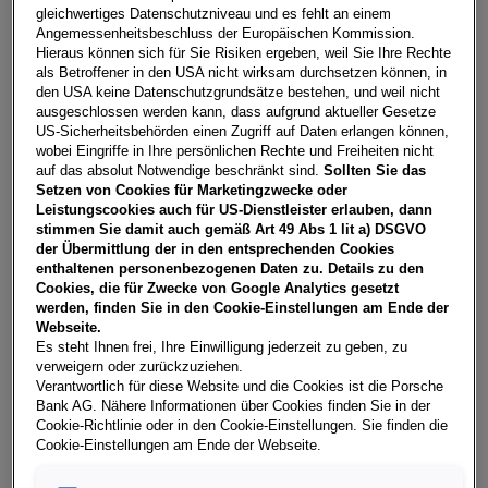
gleichwertiges Datenschutzniveau und es fehlt an einem
Angemessenheitsbeschluss der Europäischen Kommission.
Hieraus können sich für Sie Risiken ergeben, weil Sie Ihre Rechte
als Betroffener in den USA nicht wirksam durchsetzen können, in
den USA keine Datenschutzgrundsätze bestehen, und weil nicht
Fabia Essence
ausgeschlossen werden kann, dass aufgrund aktueller Gesetze
US-Sicherheitsbehörden einen Zugriff auf Daten erlangen können,
7123
Mönchhof
, Burgenland
wobei Eingriffe in Ihre persönlichen Rechte und Freiheiten nicht
Erstzulassung
Leistung
auf das absolut Notwendige beschränkt sind.
Sollten Sie das
-
80 PS (59 kW)
Setzen von Cookies für Marketingzwecke oder
Leistungscookies auch für US-Dienstleister erlauben, dann
Kilometerstand
Kraftstoffart
stimmen Sie damit auch gemäß Art 49 Abs 1 lit a) DSGVO
- km
Benzin
der Übermittlung der in den entsprechenden Cookies
enthaltenen personenbezogenen Daten zu. Details zu den
Fahrzeug & Finanzierung
Cookies, die für Zwecke von Google Analytics gesetzt
werden, finden Sie in den Cookie-Einstellungen am Ende der
Webseite.
Es steht Ihnen frei, Ihre Einwilligung jederzeit zu geben, zu
verweigern oder zurückzuziehen.
Verantwortlich für diese Website und die Cookies ist die Porsche
Bank AG. Nähere Informationen über Cookies finden Sie in der
Cookie-Richtlinie oder in den Cookie-Einstellungen. Sie finden die
Cookie-Einstellungen am Ende der Webseite.