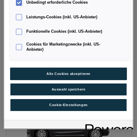
Unbedingt erforderliche Cookies
Leistungs-Cookies (inkl. US-Anbieter)
Fabia Essence
Funktionelle Cookies (inkl. US-Anbieter)
2201
Hagenbrunn
, Niederösterreich
Erstzulassung
Leistung
Cookies für Marketingzwecke (inkl. US-
-
80 PS (59 kW)
Anbieter)
Kilometerstand
Kraftstoffart
- km
Benzin
Fahrzeug & Finanzierung
Alle Cookies akzeptieren
Auswahl speichern
Cookie-Einstellungen