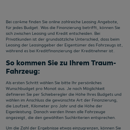
ID.3 Pro Perf. 170 kW Business
3580
Horn
, Niederösterreich
Erstzulassung
Leistung
04/2026
95 PS (70 kW)
Kilometerstand
Kraftstoffart
6.000 km
Elektro (Strom bzw. Solarzellen)
Fahrzeug & Finanzierung
Fahrzeuge pro Seite
12
1
2
3
...
13
Bei car4me finden Sie online zahlreiche Leasing Angebote,
für jedes Budget. Was die Finanzierung betrifft, können Sie
sich zwischen Leasing und Kredit entscheiden. Bei
Privatkunden ist der grundsätzliche Unterschied, dass beim