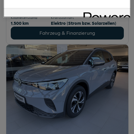
Erstzulassung
Leistung
06/2026
95 PS (70 kW)
Kilometerstand
Kraftstoffart
1.500 km
Elektro (Strom bzw. Solarzellen)
Fahrzeug & Finanzierung