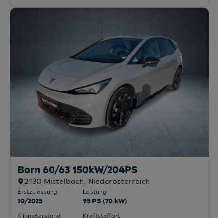
Born 79/84 e-Boost 170kW/231PS
8160
Weiz
, Steiermark
Erstzulassung
Leistung
01/2026
95 PS (70 kW)
Kilometerstand
Kraftstoffart
10.000 km
Elektro (Strom bzw. Solarzellen)
Fahrzeug & Finanzierung