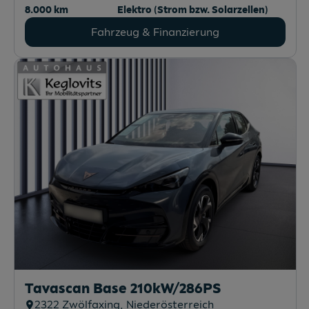
Born 60/63 150kW/204PS
2130
Mistelbach
, Niederösterreich
Erstzulassung
Leistung
10/2025
95 PS (70 kW)
Kilometerstand
Kraftstoffart
8.000 km
Elektro (Strom bzw. Solarzellen)
Fahrzeug & Finanzierung