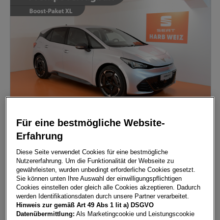
Für eine bestmögliche Website-
Born 77/82 e-Boost 170kW/231PS
Erfahrung
8160
Weiz
, Steiermark
Diese Seite verwendet Cookies für eine bestmögliche
Erstzulassung
Leistung
Nutzererfahrung. Um die Funktionalität der Webseite zu
06/2025
95 PS (70 kW)
gewährleisten, wurden unbedingt erforderliche Cookies gesetzt.
Sie können unten Ihre Auswahl der einwilligungspflichtigen
Kilometerstand
Kraftstoffart
Cookies einstellen oder gleich alle Cookies akzeptieren. Dadurch
35.090 km
Elektro (Strom bzw. Solarzellen)
werden Identifikationsdaten durch unsere Partner verarbeitet.
Hinweis zur gemäß Art 49 Abs 1 lit a) DSGVO
Fahrzeug & Finanzierung
Datenübermittlung:
Als Marketingcookie und Leistungscookie