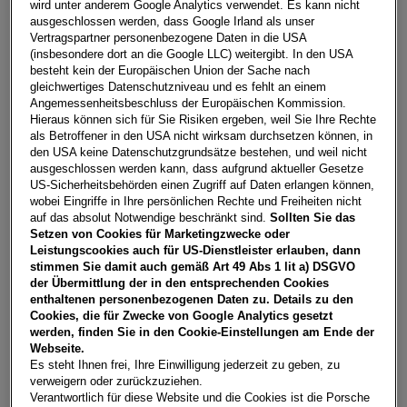
wird unter anderem Google Analytics verwendet. Es kann nicht
ausgeschlossen werden, dass Google Irland als unser
Vertragspartner personenbezogene Daten in die USA
(insbesondere dort an die Google LLC) weitergibt. In den USA
besteht kein der Europäischen Union der Sache nach
gleichwertiges Datenschutzniveau und es fehlt an einem
Angemessenheitsbeschluss der Europäischen Kommission.
Hieraus können sich für Sie Risiken ergeben, weil Sie Ihre Rechte
als Betroffener in den USA nicht wirksam durchsetzen können, in
den USA keine Datenschutzgrundsätze bestehen, und weil nicht
ausgeschlossen werden kann, dass aufgrund aktueller Gesetze
US-Sicherheitsbehörden einen Zugriff auf Daten erlangen können,
wobei Eingriffe in Ihre persönlichen Rechte und Freiheiten nicht
auf das absolut Notwendige beschränkt sind.
Sollten Sie das
Setzen von Cookies für Marketingzwecke oder
Leistungscookies auch für US-Dienstleister erlauben, dann
stimmen Sie damit auch gemäß Art 49 Abs 1 lit a) DSGVO
der Übermittlung der in den entsprechenden Cookies
enthaltenen personenbezogenen Daten zu. Details zu den
Born 77/82 e-Boost 170kW/231PS
Cookies, die für Zwecke von Google Analytics gesetzt
5112
Lamprechtshausen
, Salzburg
werden, finden Sie in den Cookie-Einstellungen am Ende der
Webseite.
Erstzulassung
Leistung
Es steht Ihnen frei, Ihre Einwilligung jederzeit zu geben, zu
04/2025
95 PS (70 kW)
verweigern oder zurückzuziehen.
Verantwortlich für diese Website und die Cookies ist die Porsche
Kilometerstand
Kraftstoffart