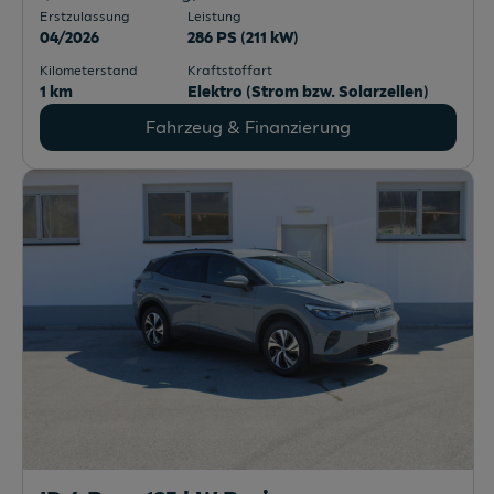
Tavascan Base 210kW/286PS
2322
Zwölfaxing
, Niederösterreich
Erstzulassung
Leistung
04/2026
286 PS (211 kW)
Kilometerstand
Kraftstoffart
1 km
Elektro (Strom bzw. Solarzellen)
Fahrzeug & Finanzierung