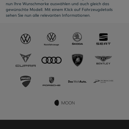
Leasing der Leasinggeber der Eigentümer des Fahrzeugs ist,
während es bei Kreditfinanzierung der Kreditnehmer ist.
So kommen Sie zu Ihrem Traum-
Fahrzeug:
Als ersten Schritt wählen Sie bitte Ihr persönliches
Wunschbudget pro Monat aus. Je nach Möglichkeit
definieren Sie per Schieberegler die Höhe Ihres Budgets und
wählen im Anschluss die gewünschte Art der Finanzierung,
die Laufzeit, Kilometer pro Jahr und die Höhe der
Eigenleistung. Danach werden Ihnen alle Fahrzeuge
angezeigt, die den gewählten Suchkriterien entsprechen.
Um die Zahl der Ergebnisse etwas einzugrenzen, können Sie
nun Ihre Wunschmarke auswählen und auch gleich das
gewünschte Modell. Mit einem Klick auf Fahrzeugdetails
sehen Sie nun alle relevanten Informationen.