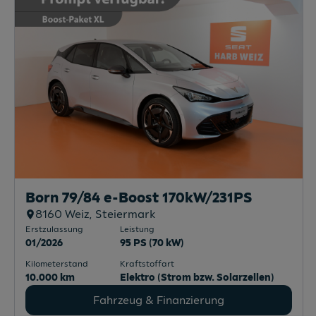
ID.3 Neo Life 125 kW
8570
Voitsberg
, Steiermark
Erstzulassung
Leistung
07/2026
95 PS (70 kW)
Kilometerstand
Kraftstoffart
2.000 km
Elektro (Strom bzw. Solarzellen)
Fahrzeug & Finanzierung