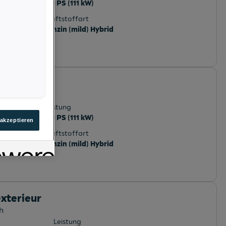
150 PS (111 kW)
Kraftstoffart
Benzin (mild) Hybrid
e
österreich
Leistung
150 PS (111 kW)
 akzeptieren
Kraftstoffart
Benzin (mild) Hybrid
xterieur
h
Leistung