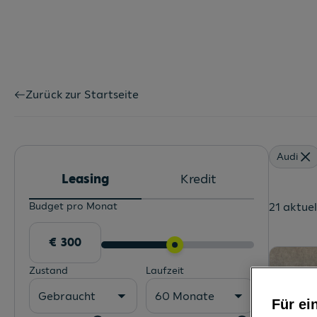
Zurück zur Startseite
Audi
Leasing
Kredit
Budget pro Monat
21 aktue
Zustand
Laufzeit
Gebraucht
60 Monate
Für ei