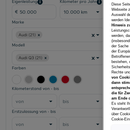
Eigenleistung
Kilometer pro Jahr
i
i
Diese Seit
Webseite z
10.000 km
Auswahl der
werden Iden
Marke
Hinweis z
Leistungsc
Audi (21)
werden, da
(insbesond
Modell
der Sache 
der Europä
Betroffene
Audi Q3 (21)
bestehen, 
Sicherheits
Farben
Rechte und
von Cooki
dann stim
entsprech
Kilometerstand von - bis
die für Zw
am Ende d
von
bis
Es steht Ih
Verantwort
Erstzulassung von - bis
über Cookie
Cookie-Ein
von
bis