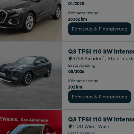
01/2025
Kilometerstand
28.162 km
Fahrzeug & Finanzierung
Q3 TFSI 110 kW intens
8753
Aichdorf
, Steiermark
Erstzulassung
05/2026
Kilometerstand
202 km
Fahrzeug & Finanzierung
Q3 TFSI 110 kW intens
1100
Wien
, Wien
Erstzulassung