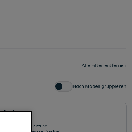
Alle Filter entfernen
Nach Modell gruppieren
xterieur
österreich
Leistung