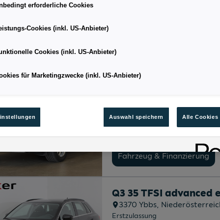
05/2026
nbedingt erforderliche Cookies
Kilometerstand
7.000 km
eistungs-Cookies (inkl. US-Anbieter)
Fahrzeug & Finanzierung
unktionelle Cookies (inkl. US-Anbieter)
ookies für Marketingzwecke (inkl. US-Anbieter)
Q3 TFSI 110 kW intens
4910
Ried im Innkreis
, Ober
Erstzulassung
05/2026
instellungen
Auswahl speichern
Alle Cookies
Kilometerstand
3.500 km
Fahrzeug & Finanzierung
Q3 35 TFSI advanced e
3370
Ybbs
, Niederösterreic
Erstzulassung