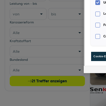
U
Leistung von - bis
von
bis
L
Karosserieform
F
Alle
C
Kraftstoffart
Alle
Cookie-E
Bundesland
Alle
21
Treffer anzeigen