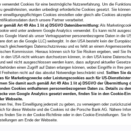
04/2025
e verwendet Cookies für eine bestmögliche Nutzererfahrung. Um die Funktional
Kilometerstand
u gewährleisten, wurden unbedingt erforderliche Cookies gesetzt. Sie können
16.000 km
 einwilligungspflichtigen Cookies einstellen oder gleich alle Cookies akzepti
tifikationsdaten durch unsere Partner verarbeitet.
Fahrzeug & Finanzierung
ur gemäß Art 49 Abs 1 lit a) DSGVO Datenübermittlung:
Als Marketingcook
ookie wird unter anderem Google Analytics verwendet. Es kann nicht ausges
ss Google Irland als unser Vertragspartner personenbezogene Daten in die U
ere dort an die Google LLC) weitergibt. In den USA besteht kein der Europäi
Q3 TFSI 110 kW intens
nach gleichwertiges Datenschutzniveau und es fehlt an einem Angemessenh
ischen Kommission. Hieraus können sich für Sie Risiken ergeben, weil Sie Ih
7000
Eisenstadt
, Burgenl
r in den USA nicht wirksam durchsetzen können, in den USA keine Datensch
Erstzulassung
und weil nicht ausgeschlossen werden kann, dass aufgrund aktueller Gesetz
07/2026
behörden einen Zugriff auf Daten erlangen können, wobei Eingriffe in Ihre per
 Freiheiten nicht auf das absolut Notwendige beschränkt sind.
Sollten Sie d
Kilometerstand
es für Marketingzwecke oder Leistungscookies auch für US-Dienstleister
3.000 km
men Sie damit auch gemäß Art 49 Abs 1 lit a) DSGVO der Übermittlung d
enden Cookies enthaltenen personenbezogenen Daten zu. Details zu den
Fahrzeug & Finanzierung
ecke von Google Analytics gesetzt werden, finden Sie in den Cookie-Ein
er Webseite.
nen frei, Ihre Einwilligung jederzeit zu geben, zu verweigern oder zurückzuzie
lich für diese Website und die Cookies ist die Porsche Bank AG. Nähere Info
Q3 TFSI 110 kW intens
s finden Sie in der Cookie-Richtlinie oder in den Cookie-Einstellungen. Sie fi
3580
Horn
, Niederösterrei
stellungen am Ende der Webseite.
Erstzulassung