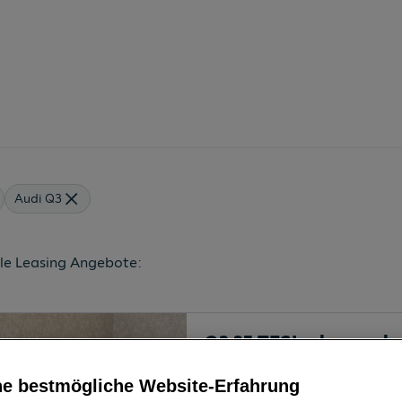
Audi Q3
lle Leasing Angebote:
Q3 35 TFSI advanced e
4910
Ried im Innkreis
, Ober
Erstzulassung
ne bestmögliche Website-Erfahrung