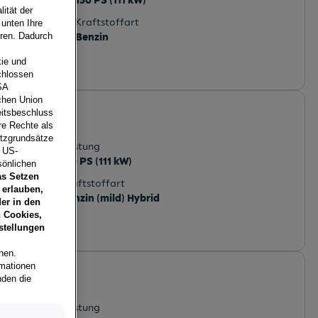
150 PS (111 kW)
ität der
Kraftstoffart
 unten Ihre
Benzin
eren. Dadurch
ie und
chlossen
SA
schen Union
e
eitsbeschluss
re Rechte als
and
utzgrundsätze
Leistung
e US-
150 PS (111 kW)
sönlichen
as Setzen
Kraftstoffart
 erlauben,
Benzin (mild) Hybrid
er in den
 Cookies,
stellungen
hen.
rmationen
e
nden die
ch
Leistung