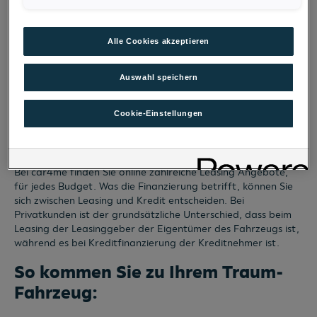
Fahrzeug & Finanzierung
Alle Cookies akzeptieren
Fahrzeuge pro Seite
12
Auswahl speichern
1
Cookie-Einstellungen
Bei car4me finden Sie online zahlreiche Leasing Angebote,
für jedes Budget. Was die Finanzierung betrifft, können Sie
sich zwischen Leasing und Kredit entscheiden. Bei
Privatkunden ist der grundsätzliche Unterschied, dass beim
Leasing der Leasinggeber der Eigentümer des Fahrzeugs ist,
während es bei Kreditfinanzierung der Kreditnehmer ist.
So kommen Sie zu Ihrem Traum-
Fahrzeug: