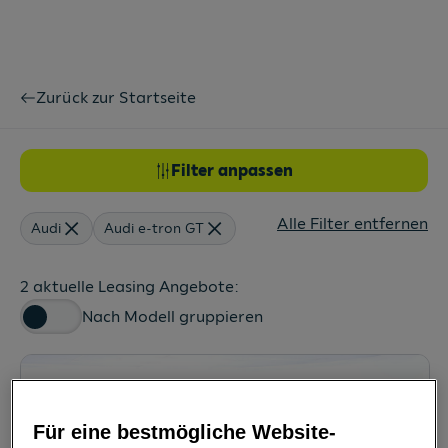
Zurück zur Startseite
Filter anpassen
Alle Filter entfernen
Audi
Audi e-tron GT
2 aktuelle Leasing Angebote:
Nach Modell gruppieren
Für eine bestmögliche Website-