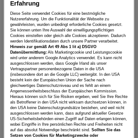
Erfahrung
Diese Seite verwendet Cookies für eine bestmögliche
Nutzererfahrung. Um die Funktionalität der Webseite zu
gewährleisten, wurden unbedingt erforderliche Cookies gesetzt.
Sie können unten Ihre Auswahl der einwilligungspflichtigen
Cookies einstellen oder gleich alle Cookies akzeptieren. Dadurch
werden Identifikationsdaten durch unsere Partner verarbeitet.
Hinweis zur gemäß Art 49 Abs 1 lit a) DSGVO
Datenübermittlung:
Als Marketingcookie und Leistungscookie
wird unter anderem Google Analytics verwendet. Es kann nicht
ausgeschlossen werden, dass Google Irland als unser
Vertragspartner personenbezogene Daten in die USA
Audi S e-tron GT
(insbesondere dort an die Google LLC) weitergibt. In den USA
besteht kein der Europäischen Union der Sache nach
4680
Haag/Hausruck
, Oberösterreich
gleichwertiges Datenschutzniveau und es fehlt an einem
Erstzulassung
Leistung
Angemessenheitsbeschluss der Europäischen Kommission.
09/2024
222 PS (164 kW)
Hieraus können sich für Sie Risiken ergeben, weil Sie Ihre Rechte
als Betroffener in den USA nicht wirksam durchsetzen können, in
Kilometerstand
Kraftstoffart
den USA keine Datenschutzgrundsätze bestehen, und weil nicht
1.500 km
Elektro (Strom bzw. Solarzellen)
ausgeschlossen werden kann, dass aufgrund aktueller Gesetze
Fahrzeug & Finanzierung
US-Sicherheitsbehörden einen Zugriff auf Daten erlangen können,
wobei Eingriffe in Ihre persönlichen Rechte und Freiheiten nicht
auf das absolut Notwendige beschränkt sind.
Sollten Sie das
Setzen von Cookies für Marketingzwecke oder