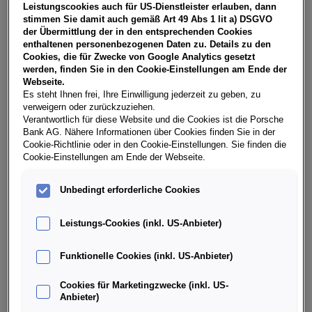
Leistungscookies auch für US-Dienstleister erlauben, dann
stimmen Sie damit auch gemäß Art 49 Abs 1 lit a) DSGVO
der Übermittlung der in den entsprechenden Cookies
enthaltenen personenbezogenen Daten zu. Details zu den
Cookies, die für Zwecke von Google Analytics gesetzt
werden, finden Sie in den Cookie-Einstellungen am Ende der
Webseite.
Es steht Ihnen frei, Ihre Einwilligung jederzeit zu geben, zu
verweigern oder zurückzuziehen.
Verantwortlich für diese Website und die Cookies ist die Porsche
Bank AG. Nähere Informationen über Cookies finden Sie in der
Cookie-Richtlinie oder in den Cookie-Einstellungen. Sie finden die
Cookie-Einstellungen am Ende der Webseite.
Unbedingt erforderliche Cookies
Audi S e-tron GT
Leistungs-Cookies (inkl. US-Anbieter)
7000
Eisenstadt
, Burgenland
Erstzulassung
Leistung
Funktionelle Cookies (inkl. US-Anbieter)
03/2025
222 PS (164 kW)
Kilometerstand
Kraftstoffart
Cookies für Marketingzwecke (inkl. US-
201 km
Elektro (Strom bzw. Solarzellen)
Anbieter)