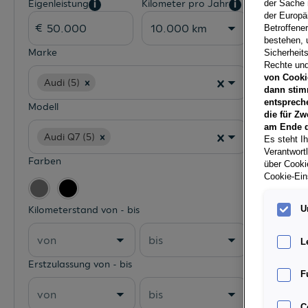
Eigenleistung
Kilometer pro Jahr
der Sache 
i
i
der Europä
10.000 km
Betroffene
bestehen, 
Marke
Sicherheits
Rechte und
von Cooki
Audi (5)
dann stim
entsprech
Modell
die für Zw
am Ende d
Audi Q7 (5)
Es steht Ih
Verantwort
Farben
über Cookie
Cookie-Ein
Kilometerstand von - bis
U
von
bis
L
Erstzulassung von - bis
F
von
bis
C