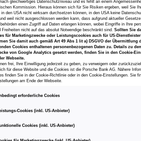
11/2025
340 PS (251 kW
nach gleichwertiges Datenschutzniveau und es fehlt an einem Angemessenh
ischen Kommission. Hieraus können sich für Sie Risiken ergeben, weil Sie Ih
Kilometerstand
Kraftstoffart
r in den USA nicht wirksam durchsetzen können, in den USA keine Datensch
16.830 km
Hybridantrieb
und weil nicht ausgeschlossen werden kann, dass aufgrund aktueller Gesetz
(Plug-in-Hybr
behörden einen Zugriff auf Daten erlangen können, wobei Eingriffe in Ihre per
 Freiheiten nicht auf das absolut Notwendige beschränkt sind.
Sollten Sie d
Fahrzeug & Finanzierung
es für Marketingzwecke oder Leistungscookies auch für US-Dienstleister
men Sie damit auch gemäß Art 49 Abs 1 lit a) DSGVO der Übermittlung d
enden Cookies enthaltenen personenbezogenen Daten zu. Details zu den
ecke von Google Analytics gesetzt werden, finden Sie in den Cookie-Ein
Q7 50 TDI quattro
er Webseite.
6441
Umhausen
, Tirol
nen frei, Ihre Einwilligung jederzeit zu geben, zu verweigern oder zurückzuzie
lich für diese Website und die Cookies ist die Porsche Bank AG. Nähere Info
Erstzulassung
s finden Sie in der Cookie-Richtlinie oder in den Cookie-Einstellungen. Sie fi
06/2024
stellungen am Ende der Webseite.
Kilometerstand
58.600 km
nbedingt erforderliche Cookies
Fahrzeug & Finanzierung
eistungs-Cookies (inkl. US-Anbieter)
unktionelle Cookies (inkl. US-Anbieter)
Q7 55 TFSI e quattro S
8940
Liezen im Ennstal
, St
ookies für Marketingzwecke (inkl. US-Anbieter)