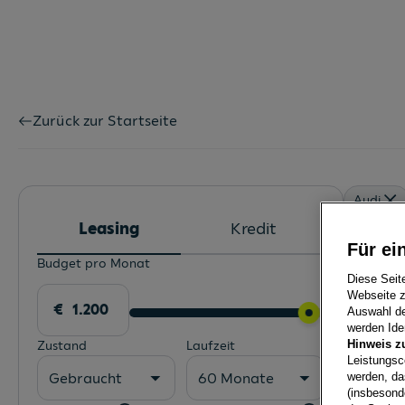
Zurück zur Startseite
Audi
Leasing
Kredit
Für ei
Budget pro Monat
5 aktuel
Diese Seit
Webseite z
Auswahl der
werden Iden
Hinweis z
Zustand
Laufzeit
Leistungsc
Gebraucht
60 Monate
werden, da
(insbesond