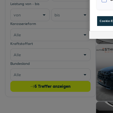
Leistung von - bis
von
bis
Cookie-E
Karosserieform
Alle
Kraftstoffart
Alle
Bundesland
Alle
5
Treffer anzeigen