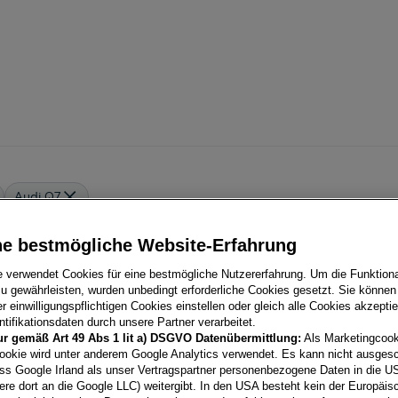
Audi Q7
ne bestmögliche Website-Erfahrung
le Leasing Angebote:
e verwendet Cookies für eine bestmögliche Nutzererfahrung. Um die Funktional
u gewährleisten, wurden unbedingt erforderliche Cookies gesetzt. Sie können
 einwilligungspflichtigen Cookies einstellen oder gleich alle Cookies akzepti
tifikationsdaten durch unsere Partner verarbeitet.
Q7 55 TFSI e quattro S
ur gemäß Art 49 Abs 1 lit a) DSGVO Datenübermittlung:
Als Marketingcook
ookie wird unter anderem Google Analytics verwendet. Es kann nicht ausges
2500
Baden
, Niederösterr
ss Google Irland als unser Vertragspartner personenbezogene Daten in die U
Erstzulassung
Leistung
ere dort an die Google LLC) weitergibt. In den USA besteht kein der Europäi