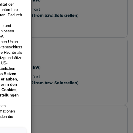
95 PS (70 kW)
ität der
Kraftstoffart
 unten Ihre
Elektro (Strom bzw. Solarzellen)
eren. Dadurch
ie und
chlossen
SA
schen Union
eitsbeschluss
re Rechte als
, Vorarlberg
utzgrundsätze
Leistung
e US-
95 PS (70 kW)
sönlichen
as Setzen
Kraftstoffart
 erlauben,
Elektro (Strom bzw. Solarzellen)
er in den
 Cookies,
stellungen
hen.
rmationen
nden die
österreich
Leistung