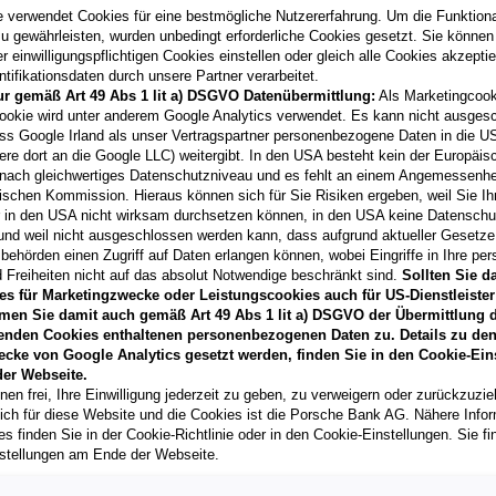
07/2026
e verwendet Cookies für eine bestmögliche Nutzererfahrung. Um die Funktional
Kilometerstand
u gewährleisten, wurden unbedingt erforderliche Cookies gesetzt. Sie können
1 km
 einwilligungspflichtigen Cookies einstellen oder gleich alle Cookies akzepti
tifikationsdaten durch unsere Partner verarbeitet.
Fahrzeug & Finanzierung
ur gemäß Art 49 Abs 1 lit a) DSGVO Datenübermittlung:
Als Marketingcook
ookie wird unter anderem Google Analytics verwendet. Es kann nicht ausges
ss Google Irland als unser Vertragspartner personenbezogene Daten in die U
ere dort an die Google LLC) weitergibt. In den USA besteht kein der Europäi
ID.3 Neo Style 170 kW
nach gleichwertiges Datenschutzniveau und es fehlt an einem Angemessenh
ischen Kommission. Hieraus können sich für Sie Risiken ergeben, weil Sie Ih
6804
Feldkirch-Altenstadt
r in den USA nicht wirksam durchsetzen können, in den USA keine Datensch
Erstzulassung
und weil nicht ausgeschlossen werden kann, dass aufgrund aktueller Gesetz
07/2026
behörden einen Zugriff auf Daten erlangen können, wobei Eingriffe in Ihre per
 Freiheiten nicht auf das absolut Notwendige beschränkt sind.
Sollten Sie d
Kilometerstand
es für Marketingzwecke oder Leistungscookies auch für US-Dienstleister
2.500 km
men Sie damit auch gemäß Art 49 Abs 1 lit a) DSGVO der Übermittlung d
enden Cookies enthaltenen personenbezogenen Daten zu. Details zu den
Fahrzeug & Finanzierung
ecke von Google Analytics gesetzt werden, finden Sie in den Cookie-Ein
er Webseite.
nen frei, Ihre Einwilligung jederzeit zu geben, zu verweigern oder zurückzuzie
lich für diese Website und die Cookies ist die Porsche Bank AG. Nähere Info
ID.3 Neo Style 170 kW
s finden Sie in der Cookie-Richtlinie oder in den Cookie-Einstellungen. Sie fi
4890
Frankenmarkt
, Ober
stellungen am Ende der Webseite.
Erstzulassung