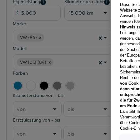
Eigenleistung
Kilometer pro Jahr
i
i
Diese Seit
Webseite z
15.000 km
Auswahl der
werden Iden
Marke
Hinweis z
Leistungsc
VW (84)
werden, da
(insbesond
Modell
der Sache 
der Europä
Betroffene
VW ID.3 (84)
bestehen, 
Sicherheits
Farben
Rechte und
von Cooki
dann stim
entsprech
Kilometerstand von - bis
die für Zw
am Ende d
von
bis
Es steht Ih
Verantwort
Erstzulassung von - bis
über Cookie
Cookie-Ein
von
bis