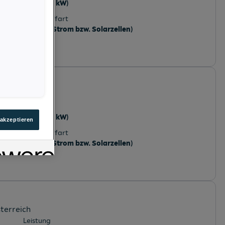
95 PS (70 kW)
Kraftstoffart
Elektro (Strom bzw. Solarzellen)
Leistung
95 PS (70 kW)
 akzeptieren
Kraftstoffart
Elektro (Strom bzw. Solarzellen)
sterreich
Leistung