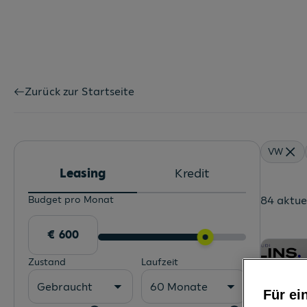
Zurück zur Startseite
VW
Leasing
Kredit
Budget pro Monat
84 aktue
Zustand
Laufzeit
Gebraucht
60 Monate
Für ei