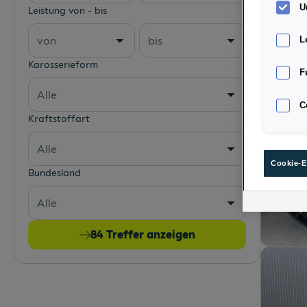
U
Leistung von - bis
von
bis
L
Karosserieform
F
Alle
C
Kraftstoffart
Alle
Cookie-E
Bundesland
Alle
84
Treffer anzeigen