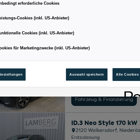
07/2026
nbedingt erforderliche Cookies
Kilometerstand
2.220 km
eistungs-Cookies (inkl. US-Anbieter)
Fahrzeug & Finanzierung
unktionelle Cookies (inkl. US-Anbieter)
ookies für Marketingzwecke (inkl. US-Anbieter)
ID.3 Neo Style 170 kW
6842
Koblach
, Vorarlberg
Erstzulassung
07/2026
instellungen
Auswahl speichern
Alle Cookies
Kilometerstand
250 km
Fahrzeug & Finanzierung
ID.3 Neo Style 170 kW
2120
Wolkersdorf
, Niederö
Erstzulassung