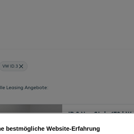
VW ID.3
lle Leasing Angebote:
ID.3 Neo Style 170 kW
6714
Nüziders
, Vorarlberg
Erstzulassung
ne bestmögliche Website-Erfahrung