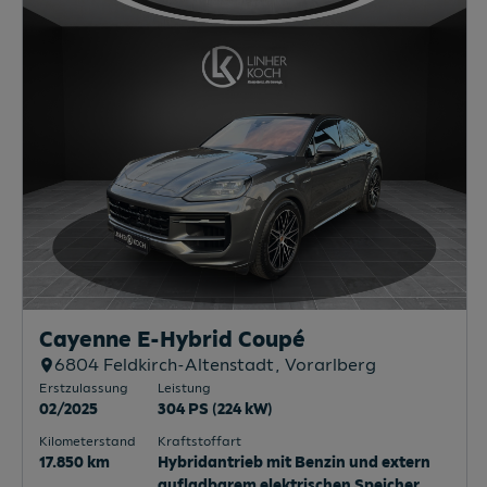
Cayenne E-Hybrid Coupé
6804
Feldkirch-Altenstadt
, Vorarlberg
Erstzulassung
Leistung
02/2025
304 PS (224 kW)
Kilometerstand
Kraftstoffart
17.850 km
Hybridantrieb mit Benzin und extern
aufladbarem elektrischen Speicher