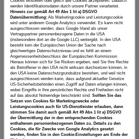
Cookies einstellen oder gleich alle Cookies akzeptieren. Dadurch
werden Identifikationsdaten durch unsere Partner verarbeitet.
Hinweis zur gemäß Art 49 Abs 1 lit a) DSGVO
Datenübermittlung:
Als Marketingcookie und Leistungscookie
wird unter anderem Google Analytics verwendet. Es kann nicht
ausgeschlossen werden, dass Google Irland als unser
Vertragspartner personenbezogene Daten in die USA
(insbesondere dort an die Google LLC) weitergibt. In den USA
besteht kein der Europäischen Union der Sache nach
gleichwertiges Datenschutzniveau und es fehlt an einem
Angemessenheitsbeschluss der Europäischen Kommission.
Hieraus können sich für Sie Risiken ergeben, weil Sie Ihre Rechte
als Betroffener in den USA nicht wirksam durchsetzen können, in
den USA keine Datenschutzgrundsätze bestehen, und weil nicht
ausgeschlossen werden kann, dass aufgrund aktueller Gesetze
US-Sicherheitsbehörden einen Zugriff auf Daten erlangen können,
wobei Eingriffe in Ihre persönlichen Rechte und Freiheiten nicht
auf das absolut Notwendige beschränkt sind.
Sollten Sie das
Setzen von Cookies für Marketingzwecke oder
Leistungscookies auch für US-Dienstleister erlauben, dann
911 Targa 4 GTS
stimmen Sie damit auch gemäß Art 49 Abs 1 lit a) DSGVO
der Übermittlung der in den entsprechenden Cookies
6850
Dornbirn
, Vorarlberg
enthaltenen personenbezogenen Daten zu. Details zu den
Erstzulassung
Leistung
Cookies, die für Zwecke von Google Analytics gesetzt
06/2026
485 PS (358 kW)
werden, finden Sie in den Cookie-Einstellungen am Ende der