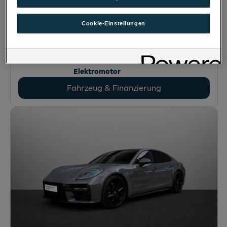
911 Carrera GTS Cabriolet
6804
Feldkirch-Altenstadt
, Vorarlberg
Cookie-Einstellungen
Erstzulassung
Leistung
04/2026
485 PS (358 kW)
Kilometerstand
Kraftstoffart
7.200 km
Kombinierter Betrieb mit Benzin und
Elektromotor
Fahrzeug & Finanzierung