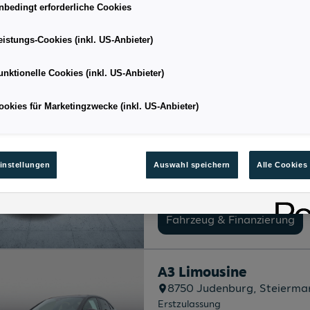
10/2024
nbedingt erforderliche Cookies
Kilometerstand
16.860 km
eistungs-Cookies (inkl. US-Anbieter)
Fahrzeug & Finanzierung
unktionelle Cookies (inkl. US-Anbieter)
ookies für Marketingzwecke (inkl. US-Anbieter)
A3 Limousine 30 TFSI S
2130
Mistelbach
, Niederöst
Erstzulassung
03/2026
instellungen
Auswahl speichern
Alle Cookies
Kilometerstand
251 km
Fahrzeug & Finanzierung
A3 Limousine
8750
Judenburg
, Steierma
Erstzulassung