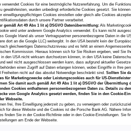
06/2026
e verwendet Cookies für eine bestmögliche Nutzererfahrung. Um die Funktional
Kilometerstand
u gewährleisten, wurden unbedingt erforderliche Cookies gesetzt. Sie können
250 km
 einwilligungspflichtigen Cookies einstellen oder gleich alle Cookies akzepti
tifikationsdaten durch unsere Partner verarbeitet.
Fahrzeug & Finanzierung
ur gemäß Art 49 Abs 1 lit a) DSGVO Datenübermittlung:
Als Marketingcook
ookie wird unter anderem Google Analytics verwendet. Es kann nicht ausges
ss Google Irland als unser Vertragspartner personenbezogene Daten in die U
ere dort an die Google LLC) weitergibt. In den USA besteht kein der Europäi
A3 Limousine 30 TFSI S
nach gleichwertiges Datenschutzniveau und es fehlt an einem Angemessenh
ischen Kommission. Hieraus können sich für Sie Risiken ergeben, weil Sie Ih
8045
Graz
, Steiermark
r in den USA nicht wirksam durchsetzen können, in den USA keine Datensch
Erstzulassung
und weil nicht ausgeschlossen werden kann, dass aufgrund aktueller Gesetz
01/2026
behörden einen Zugriff auf Daten erlangen können, wobei Eingriffe in Ihre per
 Freiheiten nicht auf das absolut Notwendige beschränkt sind.
Sollten Sie d
Kilometerstand
es für Marketingzwecke oder Leistungscookies auch für US-Dienstleister
201 km
men Sie damit auch gemäß Art 49 Abs 1 lit a) DSGVO der Übermittlung d
enden Cookies enthaltenen personenbezogenen Daten zu. Details zu den
Fahrzeug & Finanzierung
ecke von Google Analytics gesetzt werden, finden Sie in den Cookie-Ein
er Webseite.
nen frei, Ihre Einwilligung jederzeit zu geben, zu verweigern oder zurückzuzie
lich für diese Website und die Cookies ist die Porsche Bank AG. Nähere Info
A3 Limousine 35 TDI S 
s finden Sie in der Cookie-Richtlinie oder in den Cookie-Einstellungen. Sie fi
8200
Gleisdorf
, Steiermar
stellungen am Ende der Webseite.
Erstzulassung