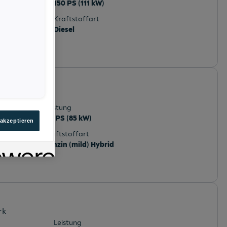
150 PS (111 kW)
Kraftstoffart
Diesel
 line
erreich
Leistung
116 PS (85 kW)
 akzeptieren
Kraftstoffart
Benzin (mild) Hybrid
rk
Leistung