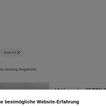
Audi A3
lle Leasing Angebote:
A3 Limousine 35 TFSI S
8665
Langenwang
, Steier
Erstzulassung
ne bestmögliche Website-Erfahrung