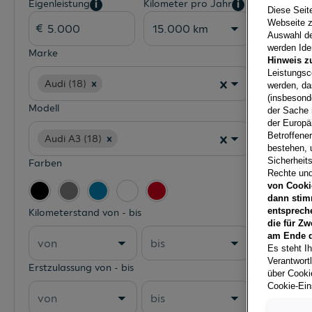
Eigenleistung
Kilometer pro Jahr
i
i
Diese Seit
Webseite z
15.000 km
Auswahl der
werden Iden
Marke
Hinweis z
Leistungsc
Audi (18)
werden, da
(insbesond
Modell
der Sache 
der Europä
Betroffene
Audi A3 (18)
bestehen, 
Sicherheits
Farben
Rechte und
von Cooki
dann stim
entsprech
Kilometerstand von - bis
die für Zw
am Ende d
von
bis
Es steht Ih
Verantwort
Erstzulassung von - bis
über Cookie
Cookie-Ein
von
bis