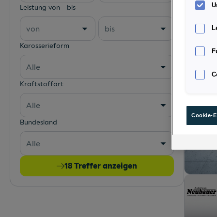
U
Leistung von - bis
von
bis
L
Karosserieform
F
Alle
C
Kraftstoffart
Alle
Cookie-E
Bundesland
Alle
18
Treffer anzeigen