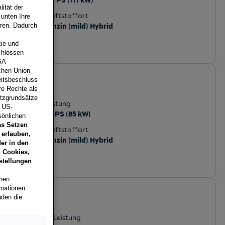
150 PS (111 kW)
ität der
Kraftstoffart
 unten Ihre
Benzin (mild) Hybrid
eren. Dadurch
ie und
chlossen
SA
schen Union
 line
eitsbeschluss
re Rechte als
utzgrundsätze
Leistung
e US-
116 PS (85 kW)
sönlichen
as Setzen
Kraftstoffart
 erlauben,
Benzin (mild) Hybrid
er in den
 Cookies,
stellungen
hen.
rmationen
line
nden die
k
Leistung