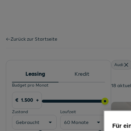
Zurück zur Startseite
Audi
Leasing
Kredit
Budget pro Monat
18 aktue
Zustand
Laufzeit
Gebraucht
60 Monate
Für ei