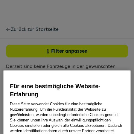
Zurück zur Startseite
Filter anpassen
Derzeit sind keine Fahrzeuge in der gewünschten
Kombination vorhanden. Versuchen Sie es erneut mit
weniger oder veränderten Suchkriterien.
Für eine bestmögliche Website-
Alle Filter entfernen
Audi
Audi A5 Cabriolet
Erfahrung
Diese Seite verwendet Cookies für eine bestmögliche
0 aktuelle Leasing Angebote:
Nutzererfahrung. Um die Funktionalität der Webseite zu
gewährleisten, wurden unbedingt erforderliche Cookies gesetzt.
Nach Modell gruppieren
Sie können unten Ihre Auswahl der einwilligungspflichtigen
Cookies einstellen oder gleich alle Cookies akzeptieren. Dadurch
werden Identifikationsdaten durch unsere Partner verarbeitet.