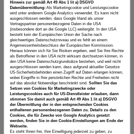
Hinweis zur gemäß Art 49 Abs 1 lit a) DSGVO
Datenübermittlung:
Als Marketingcookie und Leistungscookie
Fahrzeuge pro Seite
12
wird unter anderem Google Analytics verwendet. Es kann nicht
ausgeschlossen werden, dass Google Irland als unser
Vertragspartner personenbezogene Daten in die USA
(insbesondere dort an die Google LLC) weitergibt. In den USA
besteht kein der Europäischen Union der Sache nach
gleichwertiges Datenschutzniveau und es fehlt an einem
Angemessenheitsbeschluss der Europäischen Kommission.
Hieraus können sich für Sie Risiken ergeben, weil Sie Ihre Rechte
Bei car4me finden Sie online zahlreiche Leasing Angebote,
als Betroffener in den USA nicht wirksam durchsetzen können, in
für jedes Budget. Was die Finanzierung betrifft, können Sie
den USA keine Datenschutzgrundsätze bestehen, und weil nicht
sich zwischen Leasing und Kredit entscheiden. Bei
ausgeschlossen werden kann, dass aufgrund aktueller Gesetze
Privatkunden ist der grundsätzliche Unterschied, dass beim
US-Sicherheitsbehörden einen Zugriff auf Daten erlangen können,
wobei Eingriffe in Ihre persönlichen Rechte und Freiheiten nicht
Leasing der Leasinggeber der Eigentümer des Fahrzeugs ist,
auf das absolut Notwendige beschränkt sind.
Sollten Sie das
während es bei Kreditfinanzierung der Kreditnehmer ist.
Setzen von Cookies für Marketingzwecke oder
Leistungscookies auch für US-Dienstleister erlauben, dann
So kommen Sie zu Ihrem Traum-
stimmen Sie damit auch gemäß Art 49 Abs 1 lit a) DSGVO
Fahrzeug:
der Übermittlung der in den entsprechenden Cookies
enthaltenen personenbezogenen Daten zu. Details zu den
Cookies, die für Zwecke von Google Analytics gesetzt
Als ersten Schritt wählen Sie bitte Ihr persönliches
werden, finden Sie in den Cookie-Einstellungen am Ende der
Wunschbudget pro Monat aus. Je nach Möglichkeit
Webseite.
definieren Sie per Schieberegler die Höhe Ihres Budgets und
Es steht Ihnen frei, Ihre Einwilligung jederzeit zu geben, zu