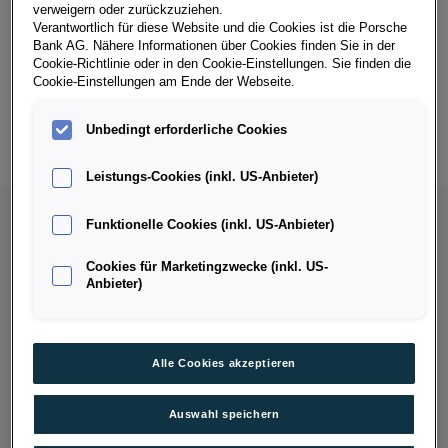
wählen im Anschluss die gewünschte Art der Finanzierung,
verweigern oder zurückzuziehen.
die Laufzeit, Kilometer pro Jahr und die Höhe der
Verantwortlich für diese Website und die Cookies ist die Porsche
Eigenleistung. Danach werden Ihnen alle Fahrzeuge
Bank AG. Nähere Informationen über Cookies finden Sie in der
angezeigt, die den gewählten Suchkriterien entsprechen.
Cookie-Richtlinie oder in den Cookie-Einstellungen. Sie finden die
Cookie-Einstellungen am Ende der Webseite.
Um die Zahl der Ergebnisse etwas einzugrenzen, können Sie
nun Ihre Wunschmarke auswählen und auch gleich das
Unbedingt erforderliche Cookies
gewünschte Modell. Mit einem Klick auf Fahrzeugdetails
sehen Sie nun alle relevanten Informationen.
Leistungs-Cookies (inkl. US-Anbieter)
Funktionelle Cookies (inkl. US-Anbieter)
Cookies für Marketingzwecke (inkl. US-
Anbieter)
Alle Cookies akzeptieren
Auswahl speichern