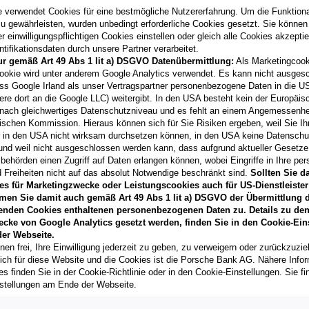
05/2026
e verwendet Cookies für eine bestmögliche Nutzererfahrung. Um die Funktional
Kilometerstand
u gewährleisten, wurden unbedingt erforderliche Cookies gesetzt. Sie können
5.500 km
 einwilligungspflichtigen Cookies einstellen oder gleich alle Cookies akzepti
tifikationsdaten durch unsere Partner verarbeitet.
Fahrzeug & Finanzierung
ur gemäß Art 49 Abs 1 lit a) DSGVO Datenübermittlung:
Als Marketingcook
ookie wird unter anderem Google Analytics verwendet. Es kann nicht ausges
ss Google Irland als unser Vertragspartner personenbezogene Daten in die U
ere dort an die Google LLC) weitergibt. In den USA besteht kein der Europäi
A5 Avant TDI quattro
nach gleichwertiges Datenschutzniveau und es fehlt an einem Angemessenh
ischen Kommission. Hieraus können sich für Sie Risiken ergeben, weil Sie Ih
3250
Wieselburg
, Niederös
r in den USA nicht wirksam durchsetzen können, in den USA keine Datensch
Erstzulassung
und weil nicht ausgeschlossen werden kann, dass aufgrund aktueller Gesetz
05/2026
behörden einen Zugriff auf Daten erlangen können, wobei Eingriffe in Ihre per
 Freiheiten nicht auf das absolut Notwendige beschränkt sind.
Sollten Sie d
Kilometerstand
es für Marketingzwecke oder Leistungscookies auch für US-Dienstleister
4.350 km
men Sie damit auch gemäß Art 49 Abs 1 lit a) DSGVO der Übermittlung d
enden Cookies enthaltenen personenbezogenen Daten zu. Details zu den
Fahrzeug & Finanzierung
ecke von Google Analytics gesetzt werden, finden Sie in den Cookie-Ein
er Webseite.
nen frei, Ihre Einwilligung jederzeit zu geben, zu verweigern oder zurückzuzie
lich für diese Website und die Cookies ist die Porsche Bank AG. Nähere Info
A5 Avant TDI
s finden Sie in der Cookie-Richtlinie oder in den Cookie-Einstellungen. Sie fi
9800
Spittal an der Drau
,
stellungen am Ende der Webseite.
Erstzulassung