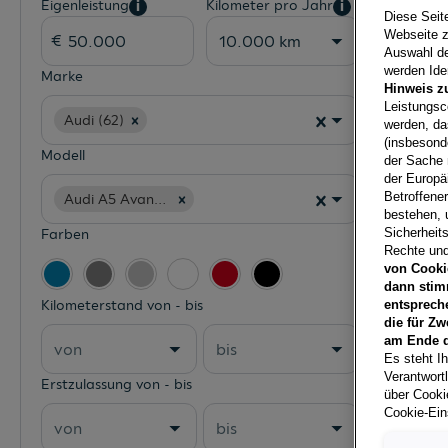
Eigenleistung
Kilometer pro Jahr
i
i
Diese Seit
Webseite z
10.000 km
Auswahl der
werden Iden
Marke
Hinweis z
Leistungsc
Audi (62)
werden, da
(insbesond
Modell
der Sache 
der Europä
Betroffene
Audi A5 Avant (62)
bestehen, 
Farben
Sicherheits
Rechte und
von Cooki
dann stim
Kilometerstand von - bis
entsprech
die für Zw
am Ende d
von
bis
Es steht Ih
Verantwort
Erstzulassung von - bis
über Cookie
Cookie-Ein
von
bis