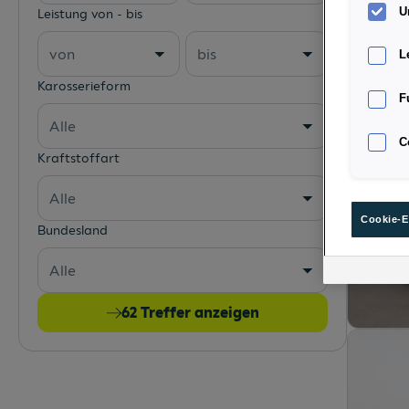
U
Leistung von - bis
von
bis
L
Karosserieform
F
Alle
C
Kraftstoffart
Alle
Cookie-E
Bundesland
Alle
62
Treffer anzeigen