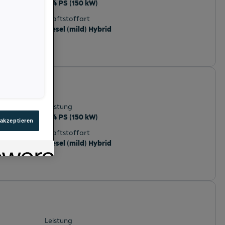
204 PS (150 kW)
Kraftstoffart
Diesel (mild) Hybrid
k
Leistung
204 PS (150 kW)
 akzeptieren
Kraftstoffart
Diesel (mild) Hybrid
Leistung