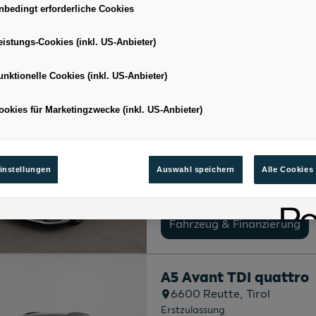
05/2026
nbedingt erforderliche Cookies
Kilometerstand
3.295 km
eistungs-Cookies (inkl. US-Anbieter)
Fahrzeug & Finanzierung
unktionelle Cookies (inkl. US-Anbieter)
ookies für Marketingzwecke (inkl. US-Anbieter)
A5 Avant TDI quattro
8230
Hartberg
, Steiermar
Erstzulassung
03/2026
instellungen
Auswahl speichern
Alle Cookies
Kilometerstand
9.576 km
Fahrzeug & Finanzierung
A5 Avant TDI quattro
6600
Reutte
, Tirol
Erstzulassung