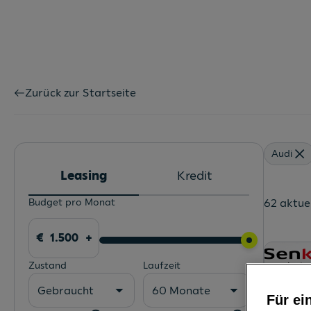
Zurück zur Startseite
Audi
Leasing
Kredit
Budget pro Monat
62 aktue
Zustand
Laufzeit
Gebraucht
60 Monate
Für ei