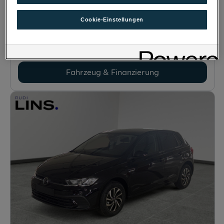
8665
Langenwang
, Steiermark
Cookie-Einstellungen
Erstzulassung
Leistung
05/2026
95 PS (70 kW)
Kilometerstand
Kraftstoffart
250 km
Benzin
Fahrzeug & Finanzierung