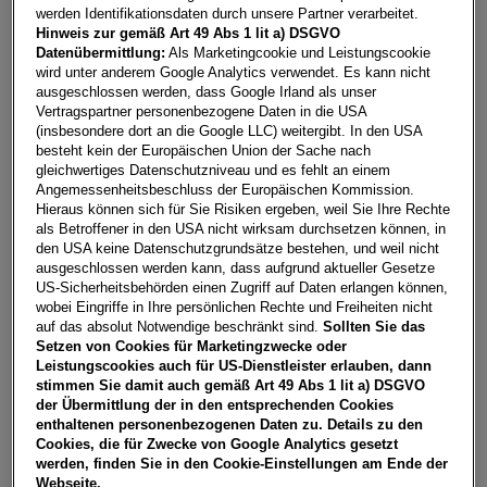
Fahrzeug & Finanzierung
werden Identifikationsdaten durch unsere Partner verarbeitet.
Hinweis zur gemäß Art 49 Abs 1 lit a) DSGVO
Datenübermittlung:
Als Marketingcookie und Leistungscookie
wird unter anderem Google Analytics verwendet. Es kann nicht
ausgeschlossen werden, dass Google Irland als unser
Vertragspartner personenbezogene Daten in die USA
(insbesondere dort an die Google LLC) weitergibt. In den USA
besteht kein der Europäischen Union der Sache nach
gleichwertiges Datenschutzniveau und es fehlt an einem
Angemessenheitsbeschluss der Europäischen Kommission.
Hieraus können sich für Sie Risiken ergeben, weil Sie Ihre Rechte
als Betroffener in den USA nicht wirksam durchsetzen können, in
den USA keine Datenschutzgrundsätze bestehen, und weil nicht
ausgeschlossen werden kann, dass aufgrund aktueller Gesetze
US-Sicherheitsbehörden einen Zugriff auf Daten erlangen können,
wobei Eingriffe in Ihre persönlichen Rechte und Freiheiten nicht
auf das absolut Notwendige beschränkt sind.
Sollten Sie das
Setzen von Cookies für Marketingzwecke oder
Leistungscookies auch für US-Dienstleister erlauben, dann
stimmen Sie damit auch gemäß Art 49 Abs 1 lit a) DSGVO
der Übermittlung der in den entsprechenden Cookies
Polo Friends TSI DSG
enthaltenen personenbezogenen Daten zu. Details zu den
8665
Langenwang
, Steiermark
Cookies, die für Zwecke von Google Analytics gesetzt
Erstzulassung
Leistung
werden, finden Sie in den Cookie-Einstellungen am Ende der
04/2026
95 PS (70 kW)
Webseite.