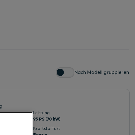
Nach Modell gruppieren
rg
Leistung
95 PS (70 kW)
Kraftstoffart
Benzin