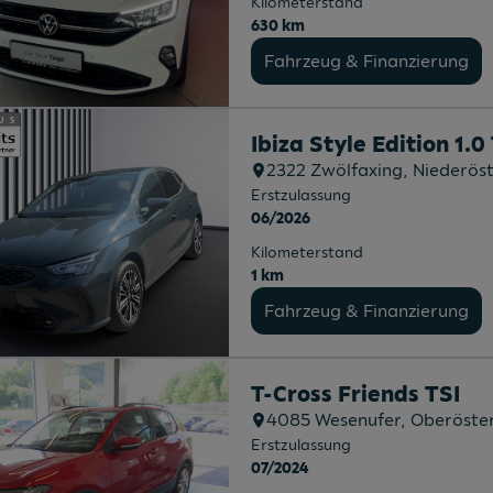
Kilometerstand
630 km
Fahrzeug & Finanzierung
Ibiza Style Edition 1.0
2322
Zwölfaxing
, Niederös
Erstzulassung
06/2026
Kilometerstand
1 km
Fahrzeug & Finanzierung
T-Cross Friends TSI
4085
Wesenufer
, Oberöste
Erstzulassung
07/2024