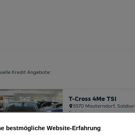
tuelle Kredit Angebote:
T-Cross 4Me TSI
5570
Mauterndorf
, Salzbu
Erstzulassung
03/2025
ne bestmögliche Website-Erfahrung
Kilometerstand
201 km