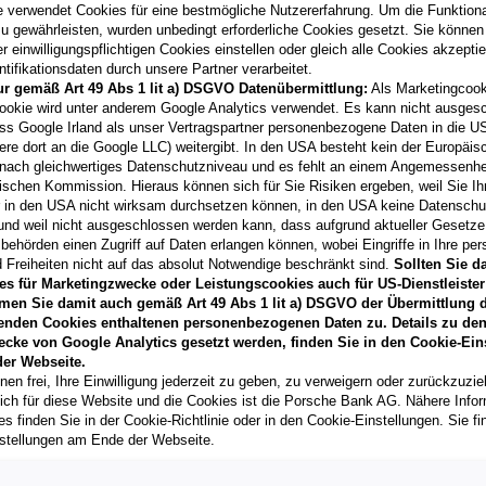
e verwendet Cookies für eine bestmögliche Nutzererfahrung. Um die Funktional
u gewährleisten, wurden unbedingt erforderliche Cookies gesetzt. Sie können
Fahrzeug & Finanzierung
 einwilligungspflichtigen Cookies einstellen oder gleich alle Cookies akzepti
tifikationsdaten durch unsere Partner verarbeitet.
ur gemäß Art 49 Abs 1 lit a) DSGVO Datenübermittlung:
Als Marketingcook
ookie wird unter anderem Google Analytics verwendet. Es kann nicht ausges
Ibiza FR 1.0 TSI 95PS
ss Google Irland als unser Vertragspartner personenbezogene Daten in die U
4240
Freistadt
, Oberöster
ere dort an die Google LLC) weitergibt. In den USA besteht kein der Europäi
Erstzulassung
nach gleichwertiges Datenschutzniveau und es fehlt an einem Angemessenh
ischen Kommission. Hieraus können sich für Sie Risiken ergeben, weil Sie Ih
03/2026
r in den USA nicht wirksam durchsetzen können, in den USA keine Datensch
Kilometerstand
und weil nicht ausgeschlossen werden kann, dass aufgrund aktueller Gesetz
201 km
behörden einen Zugriff auf Daten erlangen können, wobei Eingriffe in Ihre per
 Freiheiten nicht auf das absolut Notwendige beschränkt sind.
Sollten Sie d
Fahrzeug & Finanzierung
es für Marketingzwecke oder Leistungscookies auch für US-Dienstleister
men Sie damit auch gemäß Art 49 Abs 1 lit a) DSGVO der Übermittlung d
enden Cookies enthaltenen personenbezogenen Daten zu. Details zu den
ecke von Google Analytics gesetzt werden, finden Sie in den Cookie-Ein
T-Cross 4Me TSI
er Webseite.
nen frei, Ihre Einwilligung jederzeit zu geben, zu verweigern oder zurückzuzie
8045
Graz
, Steiermark
lich für diese Website und die Cookies ist die Porsche Bank AG. Nähere Info
Erstzulassung
s finden Sie in der Cookie-Richtlinie oder in den Cookie-Einstellungen. Sie fi
06/2026
stellungen am Ende der Webseite.
Kilometerstand