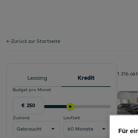
Zurück zur Startseite
1.316 ak
Leasing
Kredit
Budget pro Monat
Zustand
Laufzeit
Gebraucht
60 Monate
Für ei