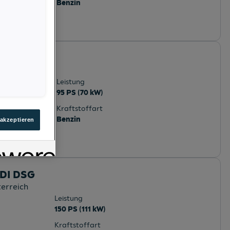
Benzin
erreich
Leistung
95 PS (70 kW)
Kraftstoffart
Benzin
 akzeptieren
TDI DSG
terreich
Leistung
150 PS (111 kW)
Kraftstoffart