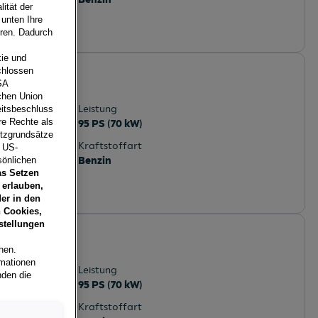
ität der
 unten Ihre
eren. Dadurch
ie und
chlossen
SA
reich
schen Union
Leistung
eitsbeschluss
re Rechte als
95 PS (70 kW)
utzgrundsätze
Kraftstoffart
e US-
Benzin
sönlichen
as Setzen
 erlauben,
er in den
 Cookies,
stellungen
hen.
rmationen
Leistung
nden die
95 PS (70 kW)
Kraftstoffart