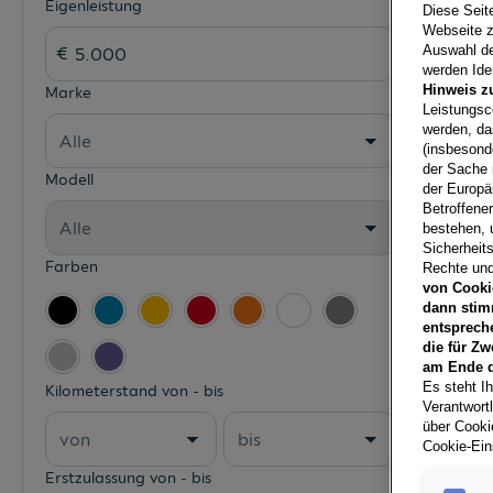
Eigenleistung
Diese Seit
Webseite z
Auswahl der
werden Iden
Hinweis z
Marke
Leistungsc
werden, da
Alle
(insbesond
der Sache 
Modell
der Europä
Betroffene
Alle
bestehen, 
Sicherheits
Farben
Rechte und
von Cooki
dann stim
entsprech
die für Zw
am Ende d
Es steht Ih
Kilometerstand von - bis
Verantwort
über Cookie
von
bis
Cookie-Ein
Erstzulassung von - bis