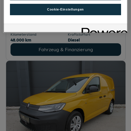
Caddy TDI 4MOTION
Cookie-Einstellungen
3350
Haag
, Niederösterreich
Erstzulassung
Leistung
07/2021
122 PS (90 kW)
Kilometerstand
Kraftstoffart
48.000 km
Diesel
Fahrzeug & Finanzierung