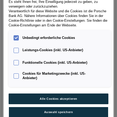
Erstzulassung
Leistung
Es steht Ihnen frei, Ihre Einwilligung jederzeit zu geben, zu
05/2024
114 PS (84 kW)
verweigern oder zurückzuziehen.
Verantwortlich für diese Website und die Cookies ist die Porsche
Kilometerstand
Kraftstoffart
Bank AG. Nähere Informationen über Cookies finden Sie in der
20.000 km
Benzin
Cookie-Richtlinie oder in den Cookie-Einstellungen. Sie finden die
Cookie-Einstellungen am Ende der Webseite.
Fahrzeug & Finanzierung
Unbedingt erforderliche Cookies
Leistungs-Cookies (inkl. US-Anbieter)
Funktionelle Cookies (inkl. US-Anbieter)
Cookies für Marketingzwecke (inkl. US-
Anbieter)
Alle Cookies akzeptieren
Auswahl speichern