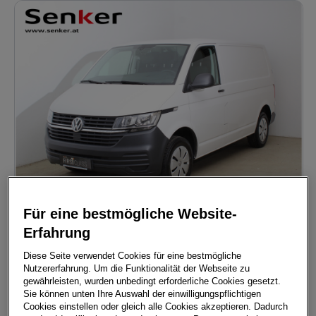
Für eine bestmögliche Website-
Erfahrung
Transporter Kastenwagen Entry TDI
3370
Ybbs
, Niederösterreich
Diese Seite verwendet Cookies für eine bestmögliche
Erstzulassung
Leistung
Nutzererfahrung. Um die Funktionalität der Webseite zu
12/2022
110 PS (81 kW)
gewährleisten, wurden unbedingt erforderliche Cookies gesetzt.
Sie können unten Ihre Auswahl der einwilligungspflichtigen
Kilometerstand
Kraftstoffart
Cookies einstellen oder gleich alle Cookies akzeptieren. Dadurch
28.000 km
Diesel