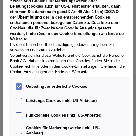
Setzen von Cookies für Marketingzwecke oder
USt, NoVA, zzgl. gesetzl. Vertragsgebühr EUR 153,58 und
Leistungscookies auch für US-Dienstleister erlauben, dann
Bearbeitungskosten EUR 0,00. Gesamtleasingbetrag EUR
stimmen Sie damit auch gemäß Art 49 Abs 1 lit a) DSGVO
27.400,00, Restwert EUR 10.506,00, Sollzinssatz 7,30%
der Übermittlung der in den entsprechenden Cookies
variabel, Effektivzinssatz 8,50% variabel, Gesamtbetrag
enthaltenen personenbezogenen Daten zu. Details zu den
EUR 33.930,18. Ihr Verkaufsberater freut sich darauf, Ihnen
Cookies, die für Zwecke von Google Analytics gesetzt
ein individuelles Angebot erstellen zu können.
werden, finden Sie in den Cookie-Einstellungen am Ende der
Webseite.
Es steht Ihnen frei, Ihre Einwilligung jederzeit zu geben, zu
verweigern oder zurückzuziehen.
Weitere Infos & Daten
Verantwortlich für diese Website und die Cookies ist die Porsche
Bank AG. Nähere Informationen über Cookies finden Sie in der
Cookie-Richtlinie oder in den Cookie-Einstellungen. Sie finden die
Cookie-Einstellungen am Ende der Webseite.
Fahrzeugdaten
Unbedingt erforderliche Cookies
Ausstattung
Leistungs-Cookies (inkl. US-Anbieter)
Finanzierung über die Porsche Bank
Funktionelle Cookies (inkl. US-Anbieter)
Cookies für Marketingzwecke (inkl. US-
Händlerinformation
Anbieter)