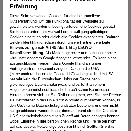
Erfahrung
Golf Variant Business TDI
Diese Seite verwendet Cookies für eine bestmögliche
Nutzererfahrung. Um die Funktionalität der Webseite zu
7000
Eisenstadt
gewährleisten, wurden unbedingt erforderliche Cookies gesetzt.
Sie können unten Ihre Auswahl der einwilligungspflichtigen
Leasing
Kredit
Cookies einstellen oder gleich alle Cookies akzeptieren. Dadurch
werden Identifikationsdaten durch unsere Partner verarbeitet.
Hinweis zur gemäß Art 49 Abs 1 lit a) DSGVO
€
304,51
**
Datenübermittlung:
Als Marketingcookie und Leistungscookie
wird unter anderem Google Analytics verwendet. Es kann nicht
pro Monat
ausgeschlossen werden, dass Google Irland als unser
Vertragspartner personenbezogene Daten in die USA
(insbesondere dort an die Google LLC) weitergibt. In den USA
Laufzeit
pro Jahr
Eigenleistung
besteht kein der Europäischen Union der Sache nach
60 Monate
15.000
km
€
5.000
gleichwertiges Datenschutzniveau und es fehlt an einem
Angemessenheitsbeschluss der Europäischen Kommission.
Hieraus können sich für Sie Risiken ergeben, weil Sie Ihre Rechte
als Betroffener in den USA nicht wirksam durchsetzen können, in
Händler kontaktieren
den USA keine Datenschutzgrundsätze bestehen, und weil nicht
ausgeschlossen werden kann, dass aufgrund aktueller Gesetze
Online-Abschluss anfragen
US-Sicherheitsbehörden einen Zugriff auf Daten erlangen können,
wobei Eingriffe in Ihre persönlichen Rechte und Freiheiten nicht
Teilen
PDF herunterladen
auf das absolut Notwendige beschränkt sind.
Sollten Sie das
**
Freibleibendes Musterangebot für Restwert Leasing inkl.