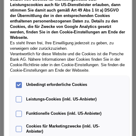
NoVA, zzgl. gesetzl. Vertragsgebühr EUR 149,06 und
Leistungscookies auch für US-Dienstleister erlauben, dann
Bearbeitungskosten EUR 0,00. Ihr Verkaufsberater freut
stimmen Sie damit auch gemäß Art 49 Abs 1 lit a) DSGVO
sich darauf, Ihnen ein individuelles Angebot erstellen zu
der Übermittlung der in den entsprechenden Cookies
können.
enthaltenen personenbezogenen Daten zu. Details zu den
Cookies, die für Zwecke von Google Analytics gesetzt
werden, finden Sie in den Cookie-Einstellungen am Ende der
Webseite.
Es steht Ihnen frei, Ihre Einwilligung jederzeit zu geben, zu
Weitere Infos & Daten
verweigern oder zurückzuziehen.
Verantwortlich für diese Website und die Cookies ist die Porsche
Bank AG. Nähere Informationen über Cookies finden Sie in der
Fahrzeugdaten
Cookie-Richtlinie oder in den Cookie-Einstellungen. Sie finden die
Cookie-Einstellungen am Ende der Webseite.
Ausstattung
Unbedingt erforderliche Cookies
Leistungs-Cookies (inkl. US-Anbieter)
Finanzierung über die Porsche Bank
Funktionelle Cookies (inkl. US-Anbieter)
Händlerinformation
Cookies für Marketingzwecke (inkl. US-
Anbieter)