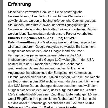
Erfahrung
Kamiq Selection TSI
Diese Seite verwendet Cookies für eine bestmögliche
Nutzererfahrung. Um die Funktionalität der Webseite zu
4563
Micheldorf in Oberösterreich
gewährleisten, wurden unbedingt erforderliche Cookies gesetzt.
Sie können unten Ihre Auswahl der einwilligungspflichtigen
Leasing
Kredit
Cookies einstellen oder gleich alle Cookies akzeptieren. Dadurch
werden Identifikationsdaten durch unsere Partner verarbeitet.
Hinweis zur gemäß Art 49 Abs 1 lit a) DSGVO
Datenübermittlung:
Als Marketingcookie und Leistungscookie
€
293,07
**
wird unter anderem Google Analytics verwendet. Es kann nicht
pro Monat
ausgeschlossen werden, dass Google Irland als unser
Vertragspartner personenbezogene Daten in die USA
(insbesondere dort an die Google LLC) weitergibt. In den USA
besteht kein der Europäischen Union der Sache nach
Laufzeit
pro Jahr
Eigenleistung
gleichwertiges Datenschutzniveau und es fehlt an einem
60 Monate
15.000
km
€
5.000
Angemessenheitsbeschluss der Europäischen Kommission.
Hieraus können sich für Sie Risiken ergeben, weil Sie Ihre Rechte
als Betroffener in den USA nicht wirksam durchsetzen können, in
Händler kontaktieren
den USA keine Datenschutzgrundsätze bestehen, und weil nicht
ausgeschlossen werden kann, dass aufgrund aktueller Gesetze
US-Sicherheitsbehörden einen Zugriff auf Daten erlangen können,
Online-Abschluss anfragen
wobei Eingriffe in Ihre persönlichen Rechte und Freiheiten nicht
Teilen
PDF herunterladen
auf das absolut Notwendige beschränkt sind.
Sollten Sie das
**
Freibleibendes Musterangebot für Mietleasing inkl. USt,
Setzen von Cookies für Marketingzwecke oder