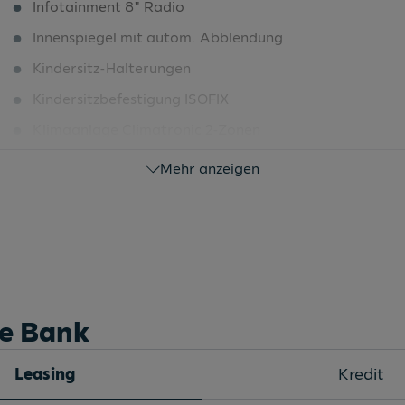
Infotainment 8" Radio
Innenspiegel mit autom. Abblendung
Kindersitz-Halterungen
Kindersitzbefestigung ISOFIX
Klimaanlage Climatronic 2-Zonen
Klimaautomatik
Mehr anzeigen
Komfort-Paket
Kontroll-Leuchte für Waschwasser
Kühlergrillrahmen verchromt
Ladeboden variabel
Ladeboden variabel
he Bank
Lautsprecher vorne/hinten (8 Stück)
Leasing
Kredit
LED-Hauptscheinwerfer