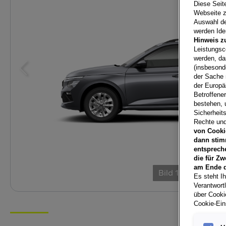
Diese Seit
Webseite z
Auswahl der
werden Iden
Hinweis z
Leistungsc
werden, da
(insbesond
der Sache 
der Europä
Betroffene
bestehen, 
Sicherheits
Rechte und
von Cooki
dann stim
entsprech
die für Zw
am Ende d
Bild
1
/
6
Es steht Ih
Verantwort
über Cookie
Cookie-Ein