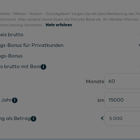
LED-Heckleuchte
LED-Nebelscheinwerfer
Motto: ”Mieten - Nutzen - Zurückgeben” sorgen Sie mit dem Mietleasing der P
ahrtwind. Alles andere nimmt Ihnen die Porsche Bank ab. Ihr Händler-Partner i
LED-Nebelscheinwerfer
tere Leasing-Varianten.
Mehr erfahren
LED-Nebelschlussleuchte
eis brutto
LED-R?ckleuchten
ngs-Bonus für Privatkunden
LED-Scheinwerfer
ngs-Bonus
LED-Tagfahrlicht
s brutto mit Boni
i
Lederlenkrad 2-Speichen beheizbar
60
Monate
Leichtmetallfelgen 16 Zoll
Lendenwirbelstützen in Vordersitzlehnen
 Jahr
15000
km
i
Lenkrad beheizbar
Leseleuchten vorne
ng als Betrag
€
i
Licht-Assistent
LM-Felgen 16" Cortadero Aero