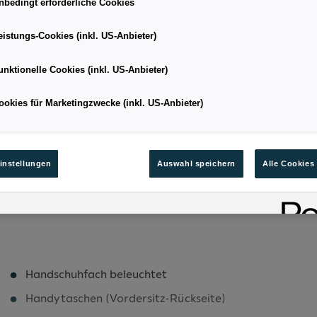
nbedingt erforderliche Cookies
eistungs-Cookies (inkl. US-Anbieter)
SUV
Kilometerstand
unktionelle Cookies (inkl. US-Anbieter)
-
Leistung
ookies für Marketingzwecke (inkl. US-Anbieter)
5.4
Kraftstoffart
122
Bestandsnummer
instellungen
Auswahl speichern
Alle Cookies
Handschuhfach beleuchtet
Handytaschen (Vordersitz-Rückseite)