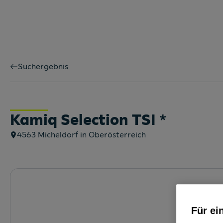
Suchergebnis
Kamiq Selection TSI
*
4563
Micheldorf in Oberösterreich
Für ei