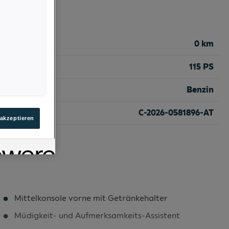
0 km
115 PS
Benzin
C-2026-0581896-AT
 akzeptieren
Mittelkonsole vorne mit Getränkehalter
Müdigkeit- und Aufmerksamkeits-Assistent