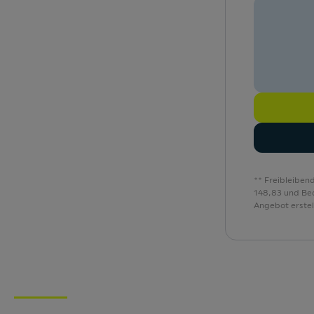
Gepäckraumabdeckung
Gepäckraumbeleuchtung
Geschwindigkeitsregelanlage
** Freibleiben
148,83 und Bea
Angebot erstel