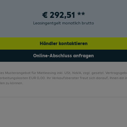
Make-up-Spiegel
€
292,51
**
Make-up-Spiegel für den Beifahrer
Leasingentgelt monatlich brutto
Mittelarmlehne vorne längs verstellbar
Händler kontaktieren
Online-Abschluss anfragen
des Musterangebot für Mietleasing inkl. USt, NoVA, zzgl. gesetzl. Vertragsge
rbeitungskosten EUR 0,00. Ihr Verkaufsberater freut sich darauf, Ihnen ein in
len zu können.