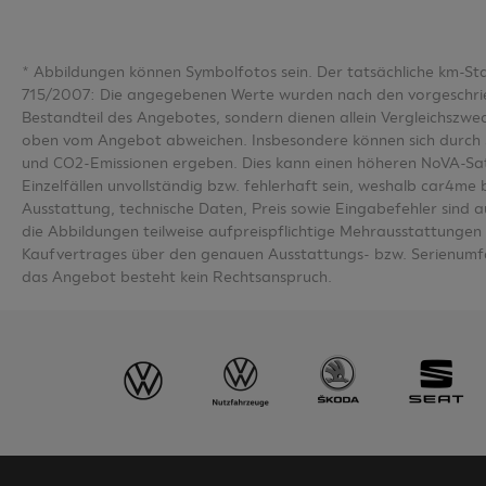
*
Abbildungen können Symbolfotos sein. Der tatsächliche km-S
715/2007: Die angegebenen Werte wurden nach den vorgeschriebe
Bestandteil des Angebotes, sondern dienen allein Vergleichsz
oben vom Angebot abweichen. Insbesondere können sich durch 
und CO2-Emissionen ergeben. Dies kann einen höheren NoVA-Sa
Einzelfällen unvollständig bzw. fehlerhaft sein, weshalb car4m
Ausstattung, technische Daten, Preis sowie Eingabefehler sind 
die Abbildungen teilweise aufpreispflichtige Mehrausstattungen u
Kaufvertrages über den genauen Ausstattungs- bzw. Serienumfa
das Angebot besteht kein Rechtsanspruch.