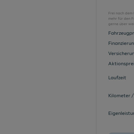
Dachreling schwarz
Digital Cockpit 8"
Frei nach dem 
mehr für den F
Digitaler Radioempfang DAB+
gerne über wei
Dynamische Fernlichtregulierung
Fahrzeugpr
Easy-Start
Finanzieru
Eiskratzer im Tankdeckel
Versicheru
Fahrer-/Beifahrersitz höhenverstellbar
Aktionsprei
Family-Bonus
Laufzeit
Fensterheber vorne/hinten elektrisch
Finanzierungs-Bonus für Privatkunden
Kilometer /
Flaschenhalter vorne/hinten
Freisprechanlage mit Bluetooth
Eigenleistu
Freisprecheinrichtung
Frontradar-Assistent