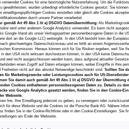
e verwendet Cookies für eine bestmögliche Nutzererfahrung. Um die Funktional
u gewährleisten, wurden unbedingt erforderliche Cookies gesetzt. Sie können
 einwilligungspflichtigen Cookies einstellen oder gleich alle Cookies akzepti
tifikationsdaten durch unsere Partner verarbeitet.
ur gemäß Art 49 Abs 1 lit a) DSGVO Datenübermittlung:
Als Marketingcook
Laufzeit
ookie wird unter anderem Google Analytics verwendet. Es kann nicht ausges
60 Monate
ss Google Irland als unser Vertragspartner personenbezogene Daten in die U
ere dort an die Google LLC) weitergibt. In den USA besteht kein der Europäi
nach gleichwertiges Datenschutzniveau und es fehlt an einem Angemessenh
Händler kontak
ischen Kommission. Hieraus können sich für Sie Risiken ergeben, weil Sie Ih
r in den USA nicht wirksam durchsetzen können, in den USA keine Datensch
**
Freibleibendes Musterange
und weil nicht ausgeschlossen werden kann, dass aufgrund aktueller Gesetz
Vertragsgebühr EUR 148,83
behörden einen Zugriff auf Daten erlangen können, wobei Eingriffe in Ihre per
freut sich darauf, Ihnen ein
 Freiheiten nicht auf das absolut Notwendige beschränkt sind.
Sollten Sie d
T
es für Marketingzwecke oder Leistungscookies auch für US-Dienstleister
men Sie damit auch gemäß Art 49 Abs 1 lit a) DSGVO der Übermittlung d
enden Cookies enthaltenen personenbezogenen Daten zu. Details zu den
ecke von Google Analytics gesetzt werden, finden Sie in den Cookie-Ein
er Webseite.
nen frei, Ihre Einwilligung jederzeit zu geben, zu verweigern oder zurückzuzie
lich für diese Website und die Cookies ist die Porsche Bank AG. Nähere Info
s finden Sie in der Cookie-Richtlinie oder in den Cookie-Einstellungen. Sie fi
stellungen am Ende der Webseite.