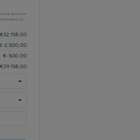
Scheibenbremsen vorne/hinten
Service-Bonus
orsche Bank nur
nformiert Sie
Sitzheizung vorne
Sitzheizung vorne
€
32.158,00
Škoda Plus Garantie 5 Jahre | 100.000 km
€
-2.500,00
SmartLink kabellos
€
-500,00
Speedlimiter
€
29.158,00
Spurhalte-Assistent
Spurhalteassistent
Taschenhaken im Gepäckraum
Teppich-Fußmatten
Trichter für Waschwasser
USB-C-Anschluss vorne/hinten 45 W
Verkehrszeichen-Erkennung