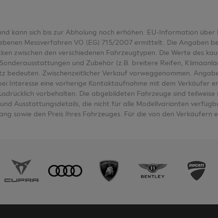
tand kann sich bis zur Abholung noch erhöhen. EU-Information üb
nen Messverfahren VO (EG) 715/2007 ermittelt. Die Angaben bezieh
wecken zwischen den verschiedenen Fahrzeugtypen. Die Werte des k
Sonderausstattungen und Zubehör (z.B. breitere Reifen, Klimaanl
tz bedeuten. Zwischenzeitlicher Verkauf vorweggenommen. Angabe
e bei Interesse eine vorherige Kontaktaufnahme mit dem Verkäufer e
ausdrücklich vorbehalten. Die abgebildeten Fahrzeuge sind teilwei
nd Ausstattungsdetails, die nicht für alle Modellvarianten verfügbar
ng sowie den Preis Ihres Fahrzeuges. Für die von den Verkäufern 