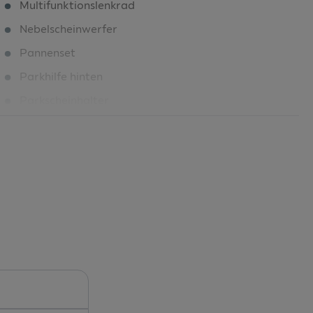
Multifunktionslenkrad
Nebelscheinwerfer
Pannenset
Parkhilfe hinten
Parkscheinhalter
Parksensor hinten
Preisschutz
R?ckfahrkamera
Rechtshinweise mobile Online-Dienste
Regenschirm in der Fahrertür
Reifendruckkontrolle
Reserve-Notrad Stahl
Rücksitzlehne 1/3 : 2/3 geteilt umlegbar