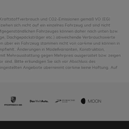
er Kraftstoffverbrauch und CO2-Emissionen gemäß VO (EG)
en sich nicht auf ein einzelnes Fahrzeug und sind nicht
aufgegenständlichen Fahrzeuges können daher nach unten bzw.
age, Dachgepäcksträger etc.) abweichende Verbrauchswerte
n über ein Fahrzeug stammen nicht von car4me und können in
mpfiehlt. Änderungen in Modellvarianten, Konstruktion,
se mit Mehrausstattung gegen Mehrpreis ausgerüstet bzw. zeigen
 sind. Bitte erkundigen Sie sich vor Abschluss des
eingestellten Angebote übernimmt car4me keine Haftung. Auf