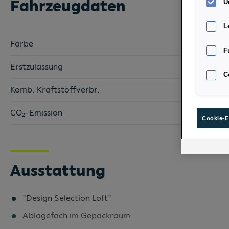
Fahrzeugdaten
U
L
Farbe
F
Erstzulassung
C
Komb. Kraftstoffverbr.
CO₂-Emission
Cookie-E
Ausstattung
"Design Selection Loft"
Ablagefach im Gepäckraum