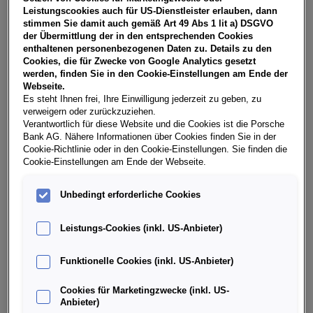
NoVA, zzgl. gesetzl. Vertragsgebühr EUR 148,84 und
Leistungscookies auch für US-Dienstleister erlauben, dann
Bearbeitungskosten EUR 0,00. Ihr Verkaufsberater freut
stimmen Sie damit auch gemäß Art 49 Abs 1 lit a) DSGVO
sich darauf, Ihnen ein individuelles Angebot erstellen zu
der Übermittlung der in den entsprechenden Cookies
können.
enthaltenen personenbezogenen Daten zu. Details zu den
Cookies, die für Zwecke von Google Analytics gesetzt
werden, finden Sie in den Cookie-Einstellungen am Ende der
Webseite.
Es steht Ihnen frei, Ihre Einwilligung jederzeit zu geben, zu
Weitere Infos & Daten
verweigern oder zurückzuziehen.
Verantwortlich für diese Website und die Cookies ist die Porsche
Bank AG. Nähere Informationen über Cookies finden Sie in der
Fahrzeugdaten
Cookie-Richtlinie oder in den Cookie-Einstellungen. Sie finden die
Cookie-Einstellungen am Ende der Webseite.
Ausstattung
Unbedingt erforderliche Cookies
Leistungs-Cookies (inkl. US-Anbieter)
Finanzierung über die Porsche Bank
Funktionelle Cookies (inkl. US-Anbieter)
Händlerinformation
Cookies für Marketingzwecke (inkl. US-
Anbieter)