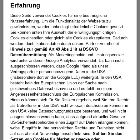
Erfahrung
Arona Style 1.0 TSI
Diese Seite verwendet Cookies für eine bestmögliche
Nutzererfahrung. Um die Funktionalität der Webseite zu
9020
Klagenfurt am Wörthersee
gewährleisten, wurden unbedingt erforderliche Cookies gesetzt.
Sie können unten Ihre Auswahl der einwilligungspflichtigen
Leasing
Kredit
Cookies einstellen oder gleich alle Cookies akzeptieren. Dadurch
werden Identifikationsdaten durch unsere Partner verarbeitet.
Hinweis zur gemäß Art 49 Abs 1 lit a) DSGVO
Datenübermittlung:
Als Marketingcookie und Leistungscookie
€
292,52
**
wird unter anderem Google Analytics verwendet. Es kann nicht
pro Monat
ausgeschlossen werden, dass Google Irland als unser
Vertragspartner personenbezogene Daten in die USA
(insbesondere dort an die Google LLC) weitergibt. In den USA
besteht kein der Europäischen Union der Sache nach
Laufzeit
pro Jahr
Eigenleistung
gleichwertiges Datenschutzniveau und es fehlt an einem
60 Monate
15.000
km
€
5.000
Angemessenheitsbeschluss der Europäischen Kommission.
Hieraus können sich für Sie Risiken ergeben, weil Sie Ihre Rechte
als Betroffener in den USA nicht wirksam durchsetzen können, in
Händler kontaktieren
den USA keine Datenschutzgrundsätze bestehen, und weil nicht
ausgeschlossen werden kann, dass aufgrund aktueller Gesetze
US-Sicherheitsbehörden einen Zugriff auf Daten erlangen können,
Online-Abschluss anfragen
wobei Eingriffe in Ihre persönlichen Rechte und Freiheiten nicht
Teilen
PDF herunterladen
auf das absolut Notwendige beschränkt sind.
Sollten Sie das
**
Freibleibendes Musterangebot für Mietleasing inkl. USt,
Setzen von Cookies für Marketingzwecke oder