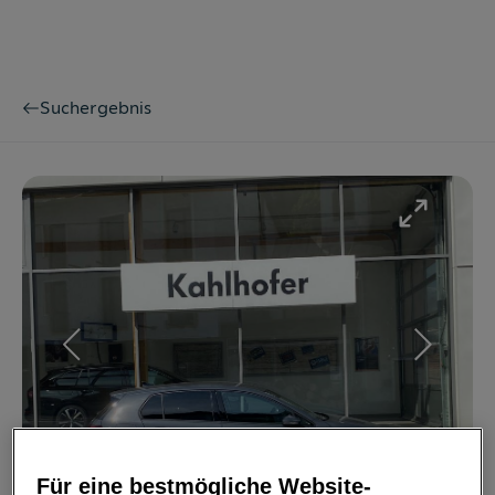
Suchergebnis
Bild
1
/
14
Für eine bestmögliche Website-