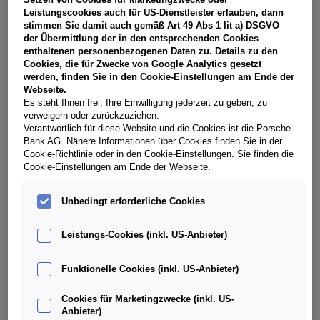
Setzen von Cookies für Marketingzwecke oder
USt, NoVA, zzgl. Bearbeitungskosten EUR 0,00,
Leistungscookies auch für US-Dienstleister erlauben, dann
Gesamtkreditbetrag EUR 17.000,00, Sollzinssatz 7,28%
stimmen Sie damit auch gemäß Art 49 Abs 1 lit a) DSGVO
variabel, Effektivzinssatz 7,53% variabel. Gesamtbetrag EUR
der Übermittlung der in den entsprechenden Cookies
21.073,40. Interesse geweckt? Ein individuelles Angebot wird
enthaltenen personenbezogenen Daten zu. Details zu den
von unseren Verkaufsberatern bei Anfrage erstellt.
Cookies, die für Zwecke von Google Analytics gesetzt
werden, finden Sie in den Cookie-Einstellungen am Ende der
Webseite.
Es steht Ihnen frei, Ihre Einwilligung jederzeit zu geben, zu
verweigern oder zurückzuziehen.
Weitere Infos & Daten
Verantwortlich für diese Website und die Cookies ist die Porsche
Bank AG. Nähere Informationen über Cookies finden Sie in der
Cookie-Richtlinie oder in den Cookie-Einstellungen. Sie finden die
Fahrzeugdaten
Cookie-Einstellungen am Ende der Webseite.
Unbedingt erforderliche Cookies
Ausstattung
Leistungs-Cookies (inkl. US-Anbieter)
Finanzierung über die Porsche Bank
Funktionelle Cookies (inkl. US-Anbieter)
Händlerinformation
Cookies für Marketingzwecke (inkl. US-
Anbieter)