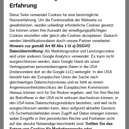
Erfahrung
Golf Life TSI
Diese Seite verwendet Cookies für eine bestmögliche
Nutzererfahrung. Um die Funktionalität der Webseite zu
9711
Paternion
gewährleisten, wurden unbedingt erforderliche Cookies gesetzt.
Sie können unten Ihre Auswahl der einwilligungspflichtigen
Leasing
Kredit
Cookies einstellen oder gleich alle Cookies akzeptieren. Dadurch
werden Identifikationsdaten durch unsere Partner verarbeitet.
Hinweis zur gemäß Art 49 Abs 1 lit a) DSGVO
Datenübermittlung:
Als Marketingcookie und Leistungscookie
€
277,89
**
wird unter anderem Google Analytics verwendet. Es kann nicht
pro Monat
ausgeschlossen werden, dass Google Irland als unser
Vertragspartner personenbezogene Daten in die USA
(insbesondere dort an die Google LLC) weitergibt. In den USA
Laufzeit
Restkredit
(
20
%)
Eigenleistung
besteht kein der Europäischen Union der Sache nach
gleichwertiges Datenschutzniveau und es fehlt an einem
60 Monate
€
4.400
€
5.000
Angemessenheitsbeschluss der Europäischen Kommission.
Hieraus können sich für Sie Risiken ergeben, weil Sie Ihre Rechte
als Betroffener in den USA nicht wirksam durchsetzen können, in
Händler kontaktieren
den USA keine Datenschutzgrundsätze bestehen, und weil nicht
ausgeschlossen werden kann, dass aufgrund aktueller Gesetze
Online-Abschluss anfragen
US-Sicherheitsbehörden einen Zugriff auf Daten erlangen können,
wobei Eingriffe in Ihre persönlichen Rechte und Freiheiten nicht
Teilen
PDF herunterladen
auf das absolut Notwendige beschränkt sind.
Sollten Sie das
**
Freibleibendes Musterangebot für Restwert Kredit inkl.