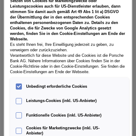
Setzen von Cookies für Marketingzwecke oder
USt, NoVA, zzgl. gesetzl. Vertragsgebühr EUR 150,51 und
Leistungscookies auch für US-Dienstleister erlauben, dann
Bearbeitungskosten EUR 0,00. Gesamtleasingbetrag EUR
stimmen Sie damit auch gemäß Art 49 Abs 1 lit a) DSGVO
28.450,00, Restwert EUR 12.580,00, Sollzinssatz 7,30%
der Übermittlung der in den entsprechenden Cookies
variabel, Effektivzinssatz 8,42% variabel, Gesamtbetrag
enthaltenen personenbezogenen Daten zu. Details zu den
EUR 35.536,11. Ihr Verkaufsberater freut sich darauf, Ihnen
Cookies, die für Zwecke von Google Analytics gesetzt
ein individuelles Angebot erstellen zu können.
werden, finden Sie in den Cookie-Einstellungen am Ende der
Webseite.
Es steht Ihnen frei, Ihre Einwilligung jederzeit zu geben, zu
verweigern oder zurückzuziehen.
Weitere Infos & Daten
Verantwortlich für diese Website und die Cookies ist die Porsche
Bank AG. Nähere Informationen über Cookies finden Sie in der
Cookie-Richtlinie oder in den Cookie-Einstellungen. Sie finden die
Cookie-Einstellungen am Ende der Webseite.
Fahrzeugdaten
Unbedingt erforderliche Cookies
Ausstattung
Leistungs-Cookies (inkl. US-Anbieter)
Finanzierung über die Porsche Bank
Funktionelle Cookies (inkl. US-Anbieter)
Cookies für Marketingzwecke (inkl. US-
Händlerinformation
Anbieter)