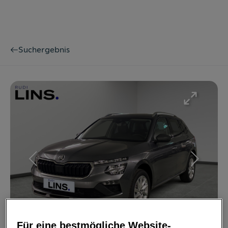
Suchergebnis
Bild
1
/
20
Für eine bestmögliche Website-