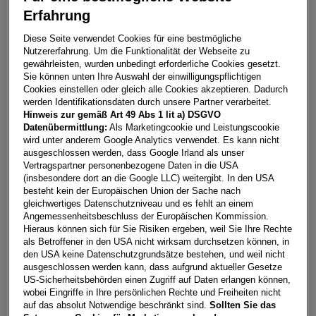
Erfahrung
Kamiq Selection TSI DSG
Diese Seite verwendet Cookies für eine bestmögliche
Nutzererfahrung. Um die Funktionalität der Webseite zu
6780
Schruns
gewährleisten, wurden unbedingt erforderliche Cookies gesetzt.
Sie können unten Ihre Auswahl der einwilligungspflichtigen
Leasing
Kredit
Cookies einstellen oder gleich alle Cookies akzeptieren. Dadurch
werden Identifikationsdaten durch unsere Partner verarbeitet.
Hinweis zur gemäß Art 49 Abs 1 lit a) DSGVO
€
296,76
**
Datenübermittlung:
Als Marketingcookie und Leistungscookie
wird unter anderem Google Analytics verwendet. Es kann nicht
pro Monat
ausgeschlossen werden, dass Google Irland als unser
Vertragspartner personenbezogene Daten in die USA
(insbesondere dort an die Google LLC) weitergibt. In den USA
Laufzeit
pro Jahr
Eigenleistung
besteht kein der Europäischen Union der Sache nach
60 Monate
15.000
km
€
5.000
gleichwertiges Datenschutzniveau und es fehlt an einem
Angemessenheitsbeschluss der Europäischen Kommission.
Hieraus können sich für Sie Risiken ergeben, weil Sie Ihre Rechte
als Betroffener in den USA nicht wirksam durchsetzen können, in
Händler kontaktieren
den USA keine Datenschutzgrundsätze bestehen, und weil nicht
ausgeschlossen werden kann, dass aufgrund aktueller Gesetze
Online-Abschluss anfragen
US-Sicherheitsbehörden einen Zugriff auf Daten erlangen können,
wobei Eingriffe in Ihre persönlichen Rechte und Freiheiten nicht
Teilen
PDF herunterladen
auf das absolut Notwendige beschränkt sind.
Sollten Sie das
**
Freibleibendes Musterangebot für Restwert Leasing inkl.