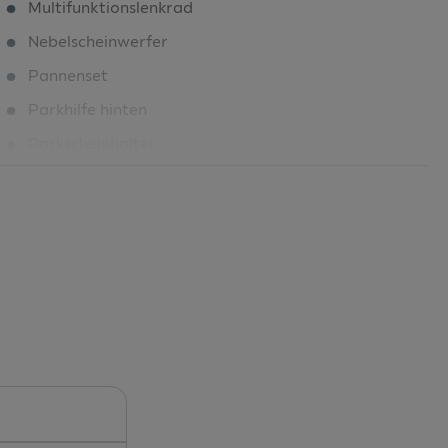
Multifunktionslenkrad
Nebelscheinwerfer
Pannenset
Parkhilfe hinten
Parkscheinhalter
Parksensor hinten
Regenschirm in der Fahrertür
Reifendruckkontrolle
Rückfahrkamera
Rücksitzlehne 1/3 : 2/3 geteilt umlegbar
Scheibenbremsen vorne/hinten
Sitzheizung vorne
Sitzheizung vorne