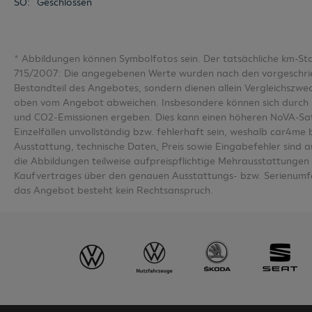
SO
:
Geschlossen
*
Abbildungen können Symbolfotos sein. Der tatsächliche km-S
715/2007: Die angegebenen Werte wurden nach den vorgeschriebe
Bestandteil des Angebotes, sondern dienen allein Vergleichsz
oben vom Angebot abweichen. Insbesondere können sich durch 
und CO2-Emissionen ergeben. Dies kann einen höheren NoVA-Sa
Einzelfällen unvollständig bzw. fehlerhaft sein, weshalb car4m
Ausstattung, technische Daten, Preis sowie Eingabefehler sind 
die Abbildungen teilweise aufpreispflichtige Mehrausstattungen u
Kaufvertrages über den genauen Ausstattungs- bzw. Serienumfa
das Angebot besteht kein Rechtsanspruch.