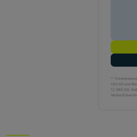
Geschwindigkeitsregelanlage
** Freibleiben
150,40 und Be
12.580,00, Sol
Verkaufsberate