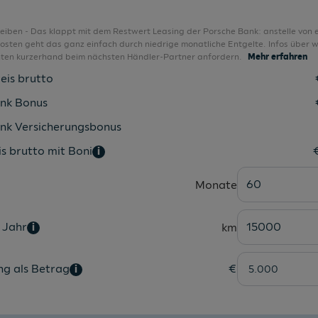
LED-Nebelscheinwerfer
LED-Nebelscheinwerfer
bleiben - Das klappt mit dem Restwert Leasing der Porsche Bank: anstelle von 
sten geht das ganz einfach durch niedrige monatliche Entgelte. Infos über w
LED-Nebelschlussleuchte
nten kurzerhand beim nächsten Händler-Partner anfordern.
Mehr erfahren
LED-Rückleuchten
eis brutto
LED-Scheinwerfer
nk Bonus
LED-Tagfahrlicht
nk Versicherungsbonus
Lederlenkrad 2-Speichen + Bedienelemente
s brutto mit Boni
i
Leichtmetallfelgen 17 Zoll
60
Monate
Lendenwirbelstützen in Vordersitzlehnen
Leseleuchten vorne
 Jahr
15000
km
i
Licht-Assistent
LM-Felgen 17" Stratos
ng als Betrag
€
i
Make-up-Spiegel
Make-up-Spiegel für den Beifahrer