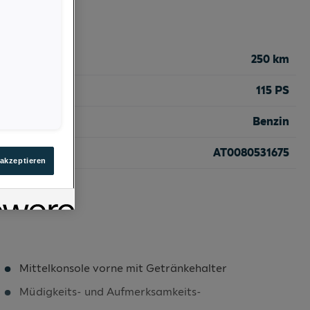
250 km
115 PS
Benzin
AT0080531675
 akzeptieren
Mittelkonsole vorne mit Getränkehalter
Müdigkeits- und Aufmerksamkeits-