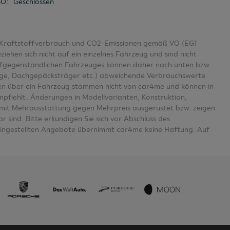
SO
:
Geschlossen
er Kraftstoffverbrauch und CO2-Emissionen gemäß VO (EG)
en sich nicht auf ein einzelnes Fahrzeug und sind nicht
aufgegenständlichen Fahrzeuges können daher nach unten bzw.
age, Dachgepäcksträger etc.) abweichende Verbrauchswerte
n über ein Fahrzeug stammen nicht von car4me und können in
mpfiehlt. Änderungen in Modellvarianten, Konstruktion,
se mit Mehrausstattung gegen Mehrpreis ausgerüstet bzw. zeigen
 sind. Bitte erkundigen Sie sich vor Abschluss des
eingestellten Angebote übernimmt car4me keine Haftung. Auf