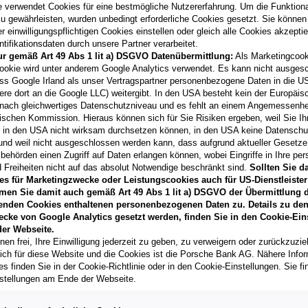
e verwendet Cookies für eine bestmögliche Nutzererfahrung. Um die Funktional
u gewährleisten, wurden unbedingt erforderliche Cookies gesetzt. Sie können
 einwilligungspflichtigen Cookies einstellen oder gleich alle Cookies akzepti
tifikationsdaten durch unsere Partner verarbeitet.
ur gemäß Art 49 Abs 1 lit a) DSGVO Datenübermittlung:
Als Marketingcook
Laufzeit
ookie wird unter anderem Google Analytics verwendet. Es kann nicht ausges
60 Monate
ss Google Irland als unser Vertragspartner personenbezogene Daten in die U
ere dort an die Google LLC) weitergibt. In den USA besteht kein der Europäi
nach gleichwertiges Datenschutzniveau und es fehlt an einem Angemessenh
Händler kontak
ischen Kommission. Hieraus können sich für Sie Risiken ergeben, weil Sie Ih
r in den USA nicht wirksam durchsetzen können, in den USA keine Datensch
**
Freibleibendes Musterang
und weil nicht ausgeschlossen werden kann, dass aufgrund aktueller Gesetz
Vertragsgebühr EUR 150,4
behörden einen Zugriff auf Daten erlangen können, wobei Eingriffe in Ihre per
Gesamtleasingbetrag EUR 2
 Freiheiten nicht auf das absolut Notwendige beschränkt sind.
Sollten Sie d
variabel, Effektivzinssatz
es für Marketingzwecke oder Leistungscookies auch für US-Dienstleister
Verkaufsberater freut sich d
men Sie damit auch gemäß Art 49 Abs 1 lit a) DSGVO der Übermittlung d
können.
enden Cookies enthaltenen personenbezogenen Daten zu. Details zu den
T
ecke von Google Analytics gesetzt werden, finden Sie in den Cookie-Ein
er Webseite.
nen frei, Ihre Einwilligung jederzeit zu geben, zu verweigern oder zurückzuzie
lich für diese Website und die Cookies ist die Porsche Bank AG. Nähere Info
s finden Sie in der Cookie-Richtlinie oder in den Cookie-Einstellungen. Sie fi
stellungen am Ende der Webseite.