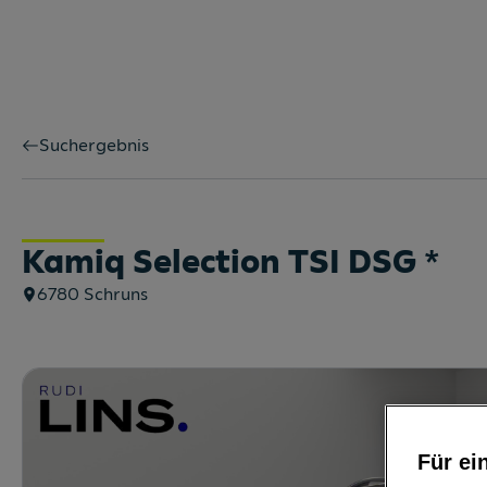
Suchergebnis
Kamiq Selection TSI DSG
*
6780
Schruns
Für ei