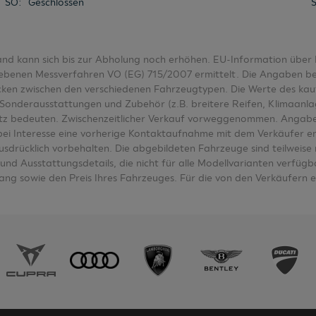
SO
:
Geschlossen
tand kann sich bis zur Abholung noch erhöhen. EU-Information üb
nen Messverfahren VO (EG) 715/2007 ermittelt. Die Angaben bezieh
wecken zwischen den verschiedenen Fahrzeugtypen. Die Werte des k
Sonderausstattungen und Zubehör (z.B. breitere Reifen, Klimaanl
tz bedeuten. Zwischenzeitlicher Verkauf vorweggenommen. Angabe
e bei Interesse eine vorherige Kontaktaufnahme mit dem Verkäufer e
ausdrücklich vorbehalten. Die abgebildeten Fahrzeuge sind teilwei
nd Ausstattungsdetails, die nicht für alle Modellvarianten verfügbar
ng sowie den Preis Ihres Fahrzeuges. Für die von den Verkäufern 