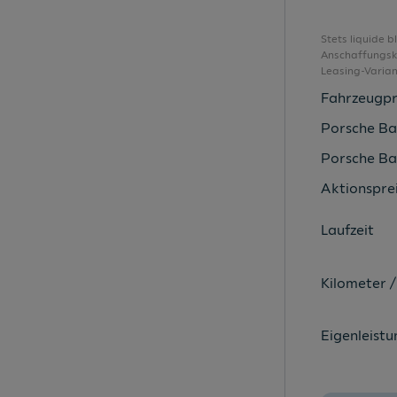
Digital Cockpit 8"
Digitaler Radioempfang DAB+
Stets liquide 
Anschaffungsko
Dynamische Fernlichtregulierung
Leasing-Varia
Easy-Start
Fahrzeugpr
Eiskratzer im Tankdeckel
Porsche Ba
Fahrer-/Beifahrersitz höhenverstellbar
Porsche Ba
Family-Bonus
Aktionsprei
Fensterheber vorne/hinten elektrisch
Laufzeit
Flaschenhalter vorne/hinten
Freisprechanlage mit Bluetooth
Kilometer /
Freisprecheinrichtung
Frontradar-Assistent
Eigenleistu
Gepäckraumabdeckung
Gepäckraumbeleuchtung