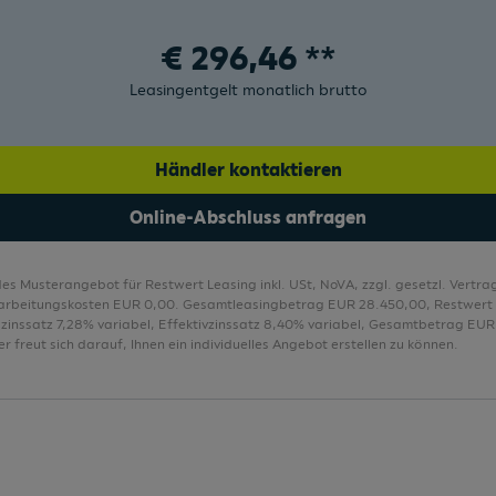
Mittelarmlehne vorne längs verstellbar
€
296,46
**
Leasingentgelt monatlich brutto
Händler kontaktieren
Online-Abschluss anfragen
des Musterangebot für Restwert Leasing inkl. USt, NoVA, zzgl. gesetzl. Vert
arbeitungskosten EUR 0,00. Gesamtleasingbetrag EUR 28.450,00, Restwert
lzinssatz 7,28% variabel, Effektivzinssatz 8,40% variabel, Gesamtbetrag EUR 
r freut sich darauf, Ihnen ein individuelles Angebot erstellen zu können.