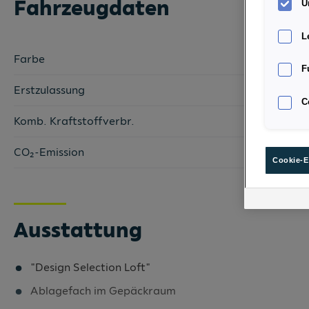
Fahrzeugdaten
U
L
Farbe
F
Erstzulassung
C
Komb. Kraftstoffverbr.
CO₂-Emission
Cookie-E
Ausstattung
"Design Selection Loft"
Ablagefach im Gepäckraum