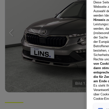
Diese Seit
Webseite z
Auswahl der
werden Iden
Hinweis z
Leistungsc
werden, da
(insbesond
der Sache 
der Europä
Betroffene
bestehen, 
Sicherheits
Rechte und
von Cooki
dann stim
entsprech
die für Zw
am Ende d
Bild
1
/
20
Es steht Ih
Verantwort
über Cookie
Cookie-Ein