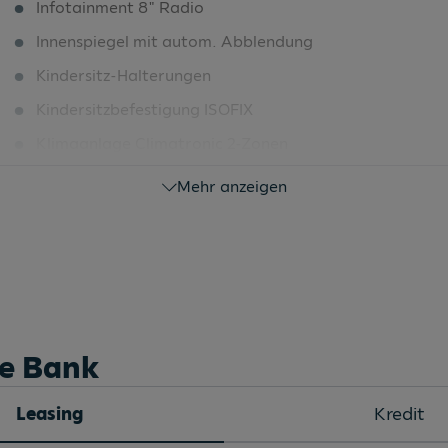
Infotainment 8" Radio
Innenspiegel mit autom. Abblendung
Kindersitz-Halterungen
Kindersitzbefestigung ISOFIX
Klimaanlage Climatronic 2-Zonen
Klimaautomatik
Mehr anzeigen
Kontroll-Leuchte für Waschwasser
Kühlergrillrahmen verchromt
Ladeboden variabel
Ladeboden variabel
Lautsprecher vorne/hinten (8 Stück)
he Bank
LED-Hauptscheinwerfer
Leasing
Kredit
LED-Heckleuchte