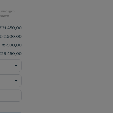
Škoda Plus Garantie 5 Jahre | 100.000 km
SmartLink kabellos
einmaligen
eitere
Speedlimiter
Spurhalte-Assistent
€
31.450,00
Spurhalteassistent
€
-2.500,00
Style-Paket
€
-500,00
Taschenhaken im Gepäckraum
€
28.450,00
Teppich-Fußmatten
Trichter für Waschwasser
USB-C-Anschluss vorne/hinten 45 W
Verkehrszeichen-Erkennung
Verkehrszeichenerkennung
Zentralverriegelung mit Fernbedienung