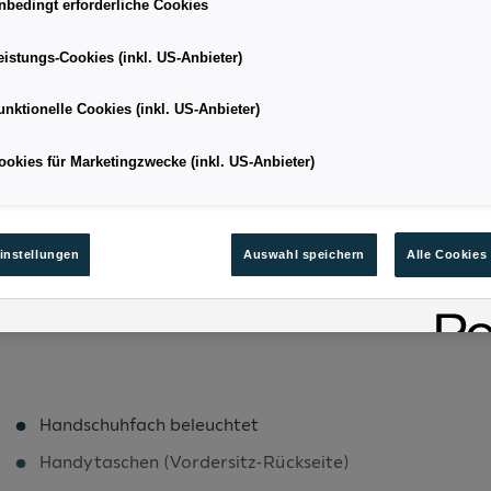
nbedingt erforderliche Cookies
eistungs-Cookies (inkl. US-Anbieter)
SUV
Kilometerstand
unktionelle Cookies (inkl. US-Anbieter)
04/2026
Leistung
ookies für Marketingzwecke (inkl. US-Anbieter)
5.6
Kraftstoffart
127
Bestandsnummer
instellungen
Auswahl speichern
Alle Cookies
Handschuhfach beleuchtet
Handytaschen (Vordersitz-Rückseite)