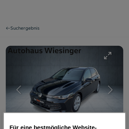
Suchergebnis
Bild
1
/
21
Für eine bestmögliche Website-