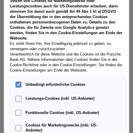
Setzen von Cookies für Marketingzwecke oder
USt, NoVA, zzgl. gesetzl. Vertragsgebühr EUR 148,67 und
Leistungscookies auch für US-Dienstleister erlauben, dann
Bearbeitungskosten EUR 0,00. Gesamtleasingbetrag EUR
stimmen Sie damit auch gemäß Art 49 Abs 1 lit a) DSGVO
28.095,00, Restwert EUR 12.386,10, Sollzinssatz 7,28%
der Übermittlung der in den entsprechenden Cookies
variabel, Effektivzinssatz 8,41% variabel, Gesamtbetrag EUR
enthaltenen personenbezogenen Daten zu. Details zu den
35.060,17. Ihr Verkaufsberater freut sich darauf, Ihnen ein
Cookies, die für Zwecke von Google Analytics gesetzt
individuelles Angebot erstellen zu können.
werden, finden Sie in den Cookie-Einstellungen am Ende der
Webseite.
Es steht Ihnen frei, Ihre Einwilligung jederzeit zu geben, zu
verweigern oder zurückzuziehen.
Weitere Infos & Daten
Verantwortlich für diese Website und die Cookies ist die Porsche
Bank AG. Nähere Informationen über Cookies finden Sie in der
Cookie-Richtlinie oder in den Cookie-Einstellungen. Sie finden die
Cookie-Einstellungen am Ende der Webseite.
Fahrzeugdaten
Unbedingt erforderliche Cookies
Ausstattung
Leistungs-Cookies (inkl. US-Anbieter)
Finanzierung über die Porsche Bank
Funktionelle Cookies (inkl. US-Anbieter)
Cookies für Marketingzwecke (inkl. US-
Händlerinformation
Anbieter)