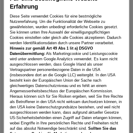
Erfahrung
Golf Rabbit eHybrid DSG 150 kW
Diese Seite verwendet Cookies für eine bestmögliche
Nutzererfahrung. Um die Funktionalität der Webseite zu
2130
Mistelbach
gewährleisten, wurden unbedingt erforderliche Cookies gesetzt.
Sie können unten Ihre Auswahl der einwilligungspflichtigen
Leasing
Kredit
Cookies einstellen oder gleich alle Cookies akzeptieren. Dadurch
werden Identifikationsdaten durch unsere Partner verarbeitet.
Hinweis zur gemäß Art 49 Abs 1 lit a) DSGVO
€
292,09
**
Datenübermittlung:
Als Marketingcookie und Leistungscookie
wird unter anderem Google Analytics verwendet. Es kann nicht
pro Monat
ausgeschlossen werden, dass Google Irland als unser
Vertragspartner personenbezogene Daten in die USA
(insbesondere dort an die Google LLC) weitergibt. In den USA
Laufzeit
pro Jahr
Eigenleistung
besteht kein der Europäischen Union der Sache nach
60 Monate
15.000
km
€
5.000
gleichwertiges Datenschutzniveau und es fehlt an einem
Angemessenheitsbeschluss der Europäischen Kommission.
Hieraus können sich für Sie Risiken ergeben, weil Sie Ihre Rechte
als Betroffener in den USA nicht wirksam durchsetzen können, in
Händler kontaktieren
den USA keine Datenschutzgrundsätze bestehen, und weil nicht
ausgeschlossen werden kann, dass aufgrund aktueller Gesetze
Online-Abschluss anfragen
US-Sicherheitsbehörden einen Zugriff auf Daten erlangen können,
wobei Eingriffe in Ihre persönlichen Rechte und Freiheiten nicht
Teilen
PDF herunterladen
auf das absolut Notwendige beschränkt sind.
Sollten Sie das
**
Freibleibendes Musterangebot für Restwert Leasing inkl.