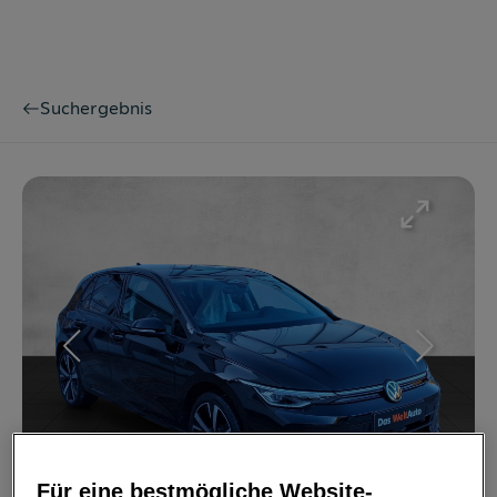
Suchergebnis
Bild
1
/
17
Für eine bestmögliche Website-