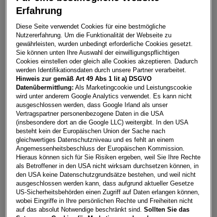
Erfahrung
Golf Rabbit mHEV DSG
Diese Seite verwendet Cookies für eine bestmögliche
Nutzererfahrung. Um die Funktionalität der Webseite zu
8931
Großreifling
gewährleisten, wurden unbedingt erforderliche Cookies gesetzt.
Sie können unten Ihre Auswahl der einwilligungspflichtigen
Leasing
Kredit
Cookies einstellen oder gleich alle Cookies akzeptieren. Dadurch
werden Identifikationsdaten durch unsere Partner verarbeitet.
Hinweis zur gemäß Art 49 Abs 1 lit a) DSGVO
€
298,73
**
Datenübermittlung:
Als Marketingcookie und Leistungscookie
wird unter anderem Google Analytics verwendet. Es kann nicht
pro Monat
ausgeschlossen werden, dass Google Irland als unser
Vertragspartner personenbezogene Daten in die USA
(insbesondere dort an die Google LLC) weitergibt. In den USA
Laufzeit
pro Jahr
Eigenleistung
besteht kein der Europäischen Union der Sache nach
60 Monate
15.000
km
€
5.000
gleichwertiges Datenschutzniveau und es fehlt an einem
Angemessenheitsbeschluss der Europäischen Kommission.
Hieraus können sich für Sie Risiken ergeben, weil Sie Ihre Rechte
als Betroffener in den USA nicht wirksam durchsetzen können, in
Händler kontaktieren
den USA keine Datenschutzgrundsätze bestehen, und weil nicht
ausgeschlossen werden kann, dass aufgrund aktueller Gesetze
Online-Abschluss anfragen
US-Sicherheitsbehörden einen Zugriff auf Daten erlangen können,
wobei Eingriffe in Ihre persönlichen Rechte und Freiheiten nicht
Teilen
PDF herunterladen
auf das absolut Notwendige beschränkt sind.
Sollten Sie das
**
Freibleibendes Musterangebot für Restwert Leasing inkl.