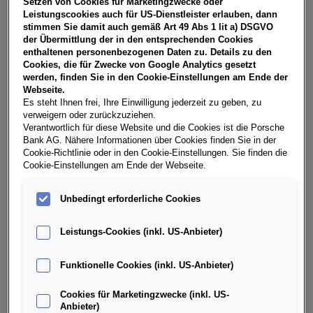
Setzen von Cookies für Marketingzwecke oder
USt, NoVA, zzgl. gesetzl. Vertragsgebühr EUR 151,29 und
Leistungscookies auch für US-Dienstleister erlauben, dann
Bearbeitungskosten EUR 0,00. Gesamtleasingbetrag EUR
stimmen Sie damit auch gemäß Art 49 Abs 1 lit a) DSGVO
28.490,00, Restwert EUR 12.476,10, Sollzinssatz 7,29%
der Übermittlung der in den entsprechenden Cookies
variabel, Effektivzinssatz 8,40% variabel, Gesamtbetrag
enthaltenen personenbezogenen Daten zu. Details zu den
EUR 35.551,19. Ihr Verkaufsberater freut sich darauf, Ihnen
Cookies, die für Zwecke von Google Analytics gesetzt
ein individuelles Angebot erstellen zu können.
werden, finden Sie in den Cookie-Einstellungen am Ende der
Webseite.
Es steht Ihnen frei, Ihre Einwilligung jederzeit zu geben, zu
verweigern oder zurückzuziehen.
Weitere Infos & Daten
Verantwortlich für diese Website und die Cookies ist die Porsche
Bank AG. Nähere Informationen über Cookies finden Sie in der
Cookie-Richtlinie oder in den Cookie-Einstellungen. Sie finden die
Cookie-Einstellungen am Ende der Webseite.
Fahrzeugdaten
Unbedingt erforderliche Cookies
Ausstattung
Leistungs-Cookies (inkl. US-Anbieter)
Finanzierung über die Porsche Bank
Funktionelle Cookies (inkl. US-Anbieter)
Cookies für Marketingzwecke (inkl. US-
Händlerinformation
Anbieter)