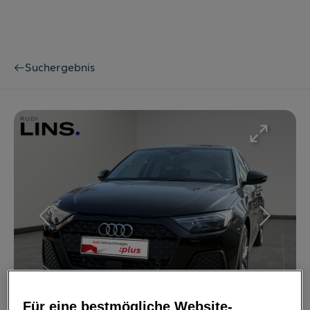
Suchergebnis
Bild
1
/
11
Für eine bestmögliche Website-