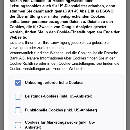
Setzen von Cookies für Marketingzwecke oder
USt, NoVA, zzgl. gesetzl. Vertragsgebühr EUR 145,64 und
Leistungscookies auch für US-Dienstleister erlauben, dann
Bearbeitungskosten EUR 0,00. Gesamtleasingbetrag EUR
stimmen Sie damit auch gemäß Art 49 Abs 1 lit a) DSGVO
26.404,00, Restwert EUR 10.509,48, Sollzinssatz 7,28%
der Übermittlung der in den entsprechenden Cookies
variabel, Effektivzinssatz 8,50% variabel, Gesamtbetrag
enthaltenen personenbezogenen Daten zu. Details zu den
EUR 32.722,12. Ihr Verkaufsberater freut sich darauf, Ihnen
Cookies, die für Zwecke von Google Analytics gesetzt
ein individuelles Angebot erstellen zu können.
werden, finden Sie in den Cookie-Einstellungen am Ende der
Webseite.
Es steht Ihnen frei, Ihre Einwilligung jederzeit zu geben, zu
verweigern oder zurückzuziehen.
Weitere Infos & Daten
Verantwortlich für diese Website und die Cookies ist die Porsche
Bank AG. Nähere Informationen über Cookies finden Sie in der
Cookie-Richtlinie oder in den Cookie-Einstellungen. Sie finden die
Cookie-Einstellungen am Ende der Webseite.
Fahrzeugdaten
Unbedingt erforderliche Cookies
Ausstattung
Leistungs-Cookies (inkl. US-Anbieter)
Finanzierung über die Porsche Bank
Funktionelle Cookies (inkl. US-Anbieter)
Cookies für Marketingzwecke (inkl. US-
Händlerinformation
Anbieter)