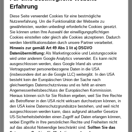
Erfahrung
A1 Sportback 25 TFSI intense
Diese Seite verwendet Cookies für eine bestmögliche
Nutzererfahrung. Um die Funktionalität der Webseite zu
6901
Bregenz
gewährleisten, wurden unbedingt erforderliche Cookies gesetzt.
Sie können unten Ihre Auswahl der einwilligungspflichtigen
Leasing
Kredit
Cookies einstellen oder gleich alle Cookies akzeptieren. Dadurch
werden Identifikationsdaten durch unsere Partner verarbeitet.
Hinweis zur gemäß Art 49 Abs 1 lit a) DSGVO
€
284,45
**
Datenübermittlung:
Als Marketingcookie und Leistungscookie
wird unter anderem Google Analytics verwendet. Es kann nicht
pro Monat
ausgeschlossen werden, dass Google Irland als unser
Vertragspartner personenbezogene Daten in die USA
(insbesondere dort an die Google LLC) weitergibt. In den USA
Laufzeit
pro Jahr
Eigenleistung
besteht kein der Europäischen Union der Sache nach
60 Monate
15.000
km
€
5.000
gleichwertiges Datenschutzniveau und es fehlt an einem
Angemessenheitsbeschluss der Europäischen Kommission.
Hieraus können sich für Sie Risiken ergeben, weil Sie Ihre Rechte
als Betroffener in den USA nicht wirksam durchsetzen können, in
Händler kontaktieren
den USA keine Datenschutzgrundsätze bestehen, und weil nicht
ausgeschlossen werden kann, dass aufgrund aktueller Gesetze
Online-Abschluss anfragen
US-Sicherheitsbehörden einen Zugriff auf Daten erlangen können,
wobei Eingriffe in Ihre persönlichen Rechte und Freiheiten nicht
Teilen
PDF herunterladen
auf das absolut Notwendige beschränkt sind.
Sollten Sie das
**
Freibleibendes Musterangebot für Restwert Leasing inkl.