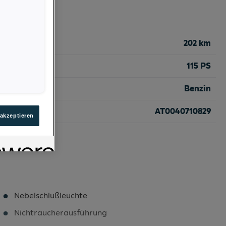
202 km
115 PS
Benzin
AT0040710829
 akzeptieren
Nebelschlußleuchte
Nichtraucherausführung