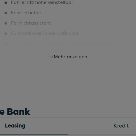
Fahrersitz höheneinstellbar
Fensterheber
Fernlichtassistent
Funkschlüssel (ohne Safelock)
Fußgänger- u. Radfahrerschutzmaßnahmen
Fußmatten vorne und hinten
Mehr anzeigen
Geschwindigkeitsregelanlage
Handbremshebelgriff in Kunststoff
Handschaltgetriebe 6-Gang
Heckspoiler
Innenbeleuchtung
he Bank
Innenspiegel abblendbar
Leasing
Kredit
Kamerabasierte Verkehrszeichenerkennung