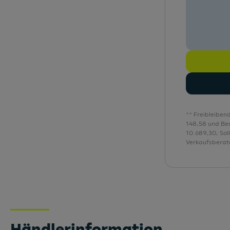
Einparkhilfe plus
Einstellbarer Geschwindigkeitsbegrenzer
Elektromechanische Servolenkung
Embleme
** Freibleiben
148,58 und Be
10.689,30, Sol
Verkaufsberate
Händlerinformation