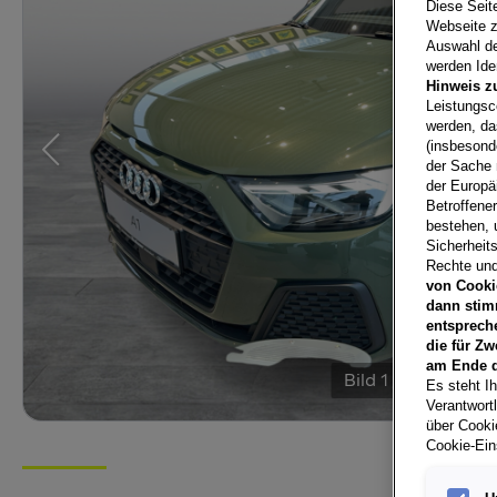
Diese Seit
Webseite z
Auswahl der
werden Iden
Hinweis z
Leistungsc
werden, da
(insbesond
der Sache 
der Europä
Betroffene
bestehen, 
Sicherheits
Rechte und
von Cooki
dann stim
entsprech
die für Zw
am Ende d
Bild
1
/
10
Es steht Ih
Verantwort
über Cookie
Cookie-Ein