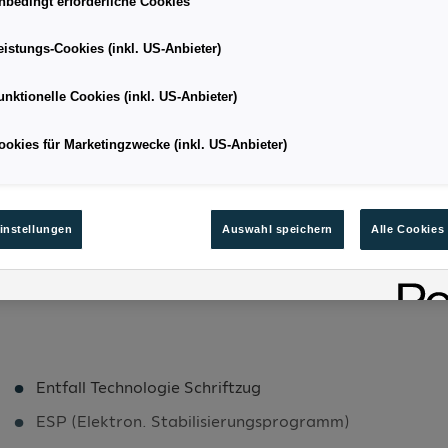
nbedingt erforderliche Cookies
eistungs-Cookies (inkl. US-Anbieter)
Fließheck
Kilometerstand
unktionelle Cookies (inkl. US-Anbieter)
02/2026
Leistung
ookies für Marketingzwecke (inkl. US-Anbieter)
5.4
Kraftstoffart
123
Bestandsnummer
instellungen
Auswahl speichern
Alle Cookies
Entfall Technologie Schriftzug
ESP (Elektron. Stabilisierungsprogramm)