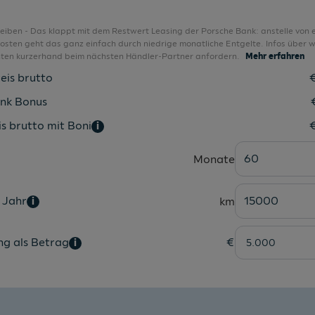
Kindersitzbefestigung i-Size/ISOFIX
Komfortklimaautomatik 2-Zonen
bleiben - Das klappt mit dem Restwert Leasing der Porsche Bank: anstelle von 
sten geht das ganz einfach durch niedrige monatliche Entgelte. Infos über w
Kontrastpaket 1
nten kurzerhand beim nächsten Händler-Partner anfordern.
Mehr erfahren
Kopfstützen für Vordersitze
eis brutto
Kopfstützen hinten 3 Stück
nk Bonus
Lagerbonus für Privatkunden 3 %
s brutto mit Boni
i
LED-Scheinwerfer
60
Monate
Lenkrad-Leder
Leuchtweitenregulierung elektrisch
 Jahr
15000
km
i
Licht- und Regensensor
Lichtpaket
ng als Betrag
€
i
LM-Felgen
Mittelarmlehne vorne
MMI Radio Plus