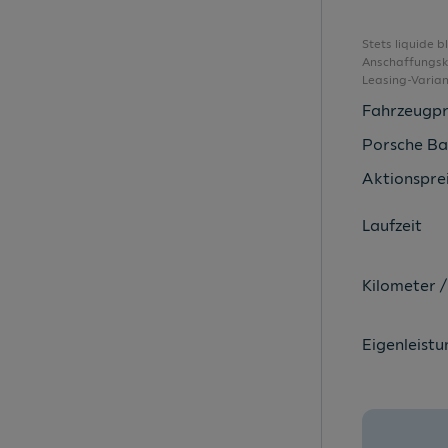
Außenspiegelgehäuse in Wagenfarbe
Ausstattungsbonus
Stets liquide 
Anschaffungsko
Ausstattungspaket A1 intense
Leasing-Varia
Berganfahrassistent
Fahrzeugpr
Bluetooth Schnittstelle
Porsche Ba
Bordwerkzeug
Aktionsprei
Dachhimmel in Stoff schwarz
Laufzeit
Dachhimmel in Stoff titangrau
Dachkuppel in Kontrastfarbe
Kilometer /
Dachkuppel in Wagenfarbe
Deaktivierungsschalter Beifahrerairbag
Eigenleistu
Dekoreinlagen schiefergrau
Digitaler Radioempfang
Digitales Kombiinstrument