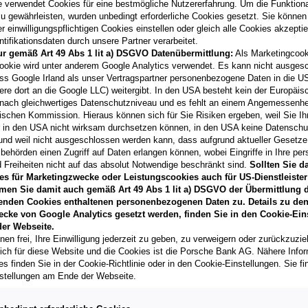
e verwendet Cookies für eine bestmögliche Nutzererfahrung. Um die Funktional
u gewährleisten, wurden unbedingt erforderliche Cookies gesetzt. Sie können
 einwilligungspflichtigen Cookies einstellen oder gleich alle Cookies akzepti
tifikationsdaten durch unsere Partner verarbeitet.
ur gemäß Art 49 Abs 1 lit a) DSGVO Datenübermittlung:
Als Marketingcook
Laufzeit
ookie wird unter anderem Google Analytics verwendet. Es kann nicht ausges
60 Monate
ss Google Irland als unser Vertragspartner personenbezogene Daten in die U
ere dort an die Google LLC) weitergibt. In den USA besteht kein der Europäi
nach gleichwertiges Datenschutzniveau und es fehlt an einem Angemessenh
Händler kontak
ischen Kommission. Hieraus können sich für Sie Risiken ergeben, weil Sie Ih
r in den USA nicht wirksam durchsetzen können, in den USA keine Datensch
**
Freibleibendes Musterang
und weil nicht ausgeschlossen werden kann, dass aufgrund aktueller Gesetz
Vertragsgebühr EUR 148,5
behörden einen Zugriff auf Daten erlangen können, wobei Eingriffe in Ihre per
Gesamtleasingbetrag EUR 2
 Freiheiten nicht auf das absolut Notwendige beschränkt sind.
Sollten Sie d
variabel, Effektivzinssatz
es für Marketingzwecke oder Leistungscookies auch für US-Dienstleister
Verkaufsberater freut sich d
men Sie damit auch gemäß Art 49 Abs 1 lit a) DSGVO der Übermittlung d
können.
enden Cookies enthaltenen personenbezogenen Daten zu. Details zu den
T
ecke von Google Analytics gesetzt werden, finden Sie in den Cookie-Ein
er Webseite.
nen frei, Ihre Einwilligung jederzeit zu geben, zu verweigern oder zurückzuzie
lich für diese Website und die Cookies ist die Porsche Bank AG. Nähere Info
s finden Sie in der Cookie-Richtlinie oder in den Cookie-Einstellungen. Sie fi
stellungen am Ende der Webseite.