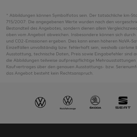
*
Abbildungen können Symbolfotos sein. Der tatsächliche km-S
715/2007: Die angegebenen Werte wurden nach den vorgeschriebe
Bestandteil des Angebotes, sondern dienen allein Vergleichsz
oben vom Angebot abweichen. Insbesondere können sich durch 
und CO2-Emissionen ergeben. Dies kann einen höheren NoVA-Sa
Einzelfällen unvollständig bzw. fehlerhaft sein, weshalb car4m
Ausstattung, technische Daten, Preis sowie Eingabefehler sind 
die Abbildungen teilweise aufpreispflichtige Mehrausstattungen u
Kaufvertrages über den genauen Ausstattungs- bzw. Serienumfa
das Angebot besteht kein Rechtsanspruch.