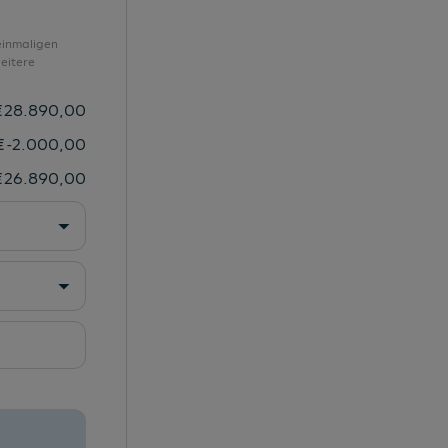
Soundsystem
Sportback
einmaligen
eitere
Sprachdialogsystem
Spurverlassenswarnung
€
28.890,00
Start/Stopp-System
€
-2.000,00
Staub- und Pollenfilter
€
26.890,00
Stoff Debüt
Stoßfänger
Tagfahrlicht
Technologiepaket
USB-Schnittstelle
Vorbereitung für MMI Navigation plus
Wärmeschutzverglasung
Warndreieck/Verbandsmaterial