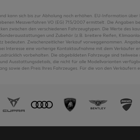
tand kann sich bis zur Abholung noch erhöhen. EU-Information üb
nen Messverfahren VO (EG) 715/2007 ermittelt. Die Angaben bezieh
wecken zwischen den verschiedenen Fahrzeugtypen. Die Werte des k
Sonderausstattungen und Zubehör (z.B. breitere Reifen, Klimaanl
tz bedeuten. Zwischenzeitlicher Verkauf vorweggenommen. Angabe
e bei Interesse eine vorherige Kontaktaufnahme mit dem Verkäufer e
ausdrücklich vorbehalten. Die abgebildeten Fahrzeuge sind teilwei
nd Ausstattungsdetails, die nicht für alle Modellvarianten verfügbar
ng sowie den Preis Ihres Fahrzeuges. Für die von den Verkäufern 