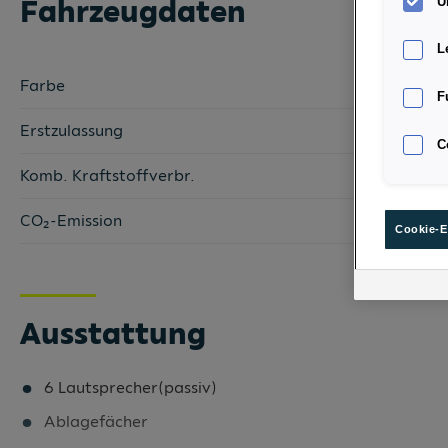
Fahrzeugdaten
U
L
Farbe
F
Erstzulassung
C
Komb. Kraftstoffverbr.
CO₂-Emission
Cookie-E
Ausstattung
6 Lautsprecher(passiv)
Ablagefächer