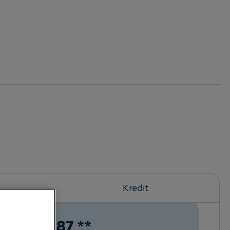
Kredit
€
291,87
**