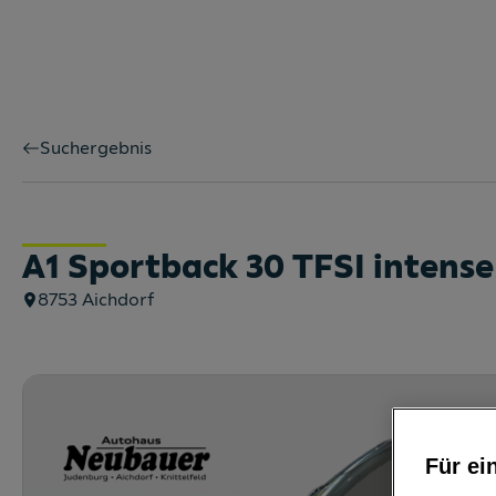
Suchergebnis
A1 Sportback 30 TFSI intense
8753
Aichdorf
Für ei