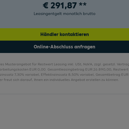
€
291,87
**
Modellbezeichnung
Leasingentgelt monatlich brutto
Multifunktionskamera
Multifunktionslederlenkrad plus
Händler kontaktieren
Multifunktionslenkrad
Online-Abschluss anfragen
des Musterangebot für Restwert Leasing inkl. USt, NoVA, zzgl. gesetzl. Vert
arbeitungskosten EUR 0,00. Gesamtleasingbetrag EUR 26.890,00, Restwer
lzinssatz 7,30% variabel, Effektivzinssatz 8,50% variabel, Gesamtbetrag EUR 
r freut sich darauf, Ihnen ein individuelles Angebot erstellen zu können.