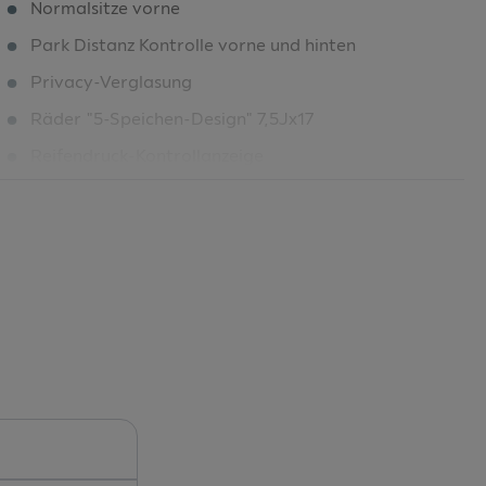
Normalsitze vorne
Park Distanz Kontrolle vorne und hinten
Privacy-Verglasung
Räder "5-Speichen-Design" 7,5Jx17
Reifendruck-Kontrollanzeige
Reifenreparaturset
Rücksitzlehne umklappbar
Schalt-/Wählhebelknauf
Seitenairbags vorne und Kopfairbagsystem
Seitenfenster ab B-Säule abgedunkelt
Serienfahrwerk
Sitzbelegungserkennung
Sitzheizung vorne