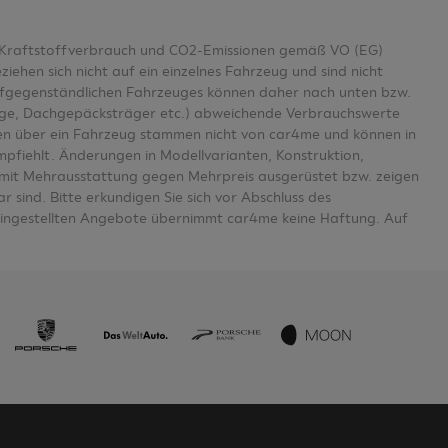
er Kraftstoffverbrauch und CO2-Emissionen gemäß VO (EG)
en sich nicht auf ein einzelnes Fahrzeug und sind nicht
aufgegenständlichen Fahrzeuges können daher nach unten bzw.
age, Dachgepäcksträger etc.) abweichende Verbrauchswerte
n über ein Fahrzeug stammen nicht von car4me und können in
mpfiehlt. Änderungen in Modellvarianten, Konstruktion,
se mit Mehrausstattung gegen Mehrpreis ausgerüstet bzw. zeigen
 sind. Bitte erkundigen Sie sich vor Abschluss des
eingestellten Angebote übernimmt car4me keine Haftung. Auf