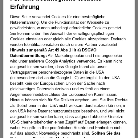
Erfahrung
Raval ENDURANCE 52/55 155kW/210 PS
Diese Seite verwendet Cookies für eine bestmögliche
Nutzererfahrung. Um die Funktionalität der Webseite zu
6861
Alberschwende
gewährleisten, wurden unbedingt erforderliche Cookies gesetzt.
Sie können unten Ihre Auswahl der einwilligungspflichtigen
Leasing
Kredit
Cookies einstellen oder gleich alle Cookies akzeptieren. Dadurch
werden Identifikationsdaten durch unsere Partner verarbeitet.
Hinweis zur gemäß Art 49 Abs 1 lit a) DSGVO
€
293,27
**
Datenübermittlung:
Als Marketingcookie und Leistungscookie
wird unter anderem Google Analytics verwendet. Es kann nicht
pro Monat
ausgeschlossen werden, dass Google Irland als unser
Vertragspartner personenbezogene Daten in die USA
(insbesondere dort an die Google LLC) weitergibt. In den USA
Laufzeit
pro Jahr
Eigenleistung
besteht kein der Europäischen Union der Sache nach
60 Monate
15.000
km
€
5.000
gleichwertiges Datenschutzniveau und es fehlt an einem
Angemessenheitsbeschluss der Europäischen Kommission.
Hieraus können sich für Sie Risiken ergeben, weil Sie Ihre Rechte
als Betroffener in den USA nicht wirksam durchsetzen können, in
Händler kontaktieren
den USA keine Datenschutzgrundsätze bestehen, und weil nicht
ausgeschlossen werden kann, dass aufgrund aktueller Gesetze
Online-Abschluss anfragen
US-Sicherheitsbehörden einen Zugriff auf Daten erlangen können,
wobei Eingriffe in Ihre persönlichen Rechte und Freiheiten nicht
Teilen
PDF herunterladen
auf das absolut Notwendige beschränkt sind.
Sollten Sie das
**
Freibleibendes Musterangebot für Restwert Leasing inkl.