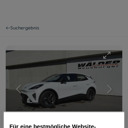
Suchergebnis
Bild
1
/
36
Für eine bestmögliche Website-