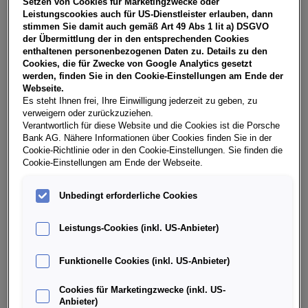
Setzen von Cookies für Marketingzwecke oder
USt, NoVA, zzgl. gesetzl. Vertragsgebühr EUR 149,13 und
Leistungscookies auch für US-Dienstleister erlauben, dann
Bearbeitungskosten EUR 0,00. Gesamtleasingbetrag EUR
stimmen Sie damit auch gemäß Art 49 Abs 1 lit a) DSGVO
28.990,00, Restwert EUR 13.610,84, Sollzinssatz 7,30%
der Übermittlung der in den entsprechenden Cookies
variabel, Effektivzinssatz 8,38% variabel, Gesamtbetrag EUR
enthaltenen personenbezogenen Daten zu. Details zu den
36.356,17. Ihr Verkaufsberater freut sich darauf, Ihnen ein
Cookies, die für Zwecke von Google Analytics gesetzt
individuelles Angebot erstellen zu können.
werden, finden Sie in den Cookie-Einstellungen am Ende der
Webseite.
Es steht Ihnen frei, Ihre Einwilligung jederzeit zu geben, zu
verweigern oder zurückzuziehen.
Weitere Infos & Daten
Verantwortlich für diese Website und die Cookies ist die Porsche
Bank AG. Nähere Informationen über Cookies finden Sie in der
Cookie-Richtlinie oder in den Cookie-Einstellungen. Sie finden die
Cookie-Einstellungen am Ende der Webseite.
Fahrzeugdaten
Unbedingt erforderliche Cookies
Ausstattung
Leistungs-Cookies (inkl. US-Anbieter)
Finanzierung über die Porsche Bank
Funktionelle Cookies (inkl. US-Anbieter)
Cookies für Marketingzwecke (inkl. US-
Händlerinformation
Anbieter)