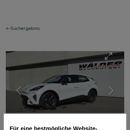
Suchergebnis
Bild
1
/
36
Für eine bestmögliche Website-