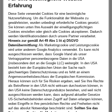
Erfahrung
Raval ENDURANCE 52/55 155kW/210 PS
Diese Seite verwendet Cookies für eine bestmögliche
Nutzererfahrung. Um die Funktionalität der Webseite zu
6861
Alberschwende
gewährleisten, wurden unbedingt erforderliche Cookies gesetzt.
Sie können unten Ihre Auswahl der einwilligungspflichtigen
Leasing
Kredit
Cookies einstellen oder gleich alle Cookies akzeptieren. Dadurch
werden Identifikationsdaten durch unsere Partner verarbeitet.
Hinweis zur gemäß Art 49 Abs 1 lit a) DSGVO
€
293,00
**
Datenübermittlung:
Als Marketingcookie und Leistungscookie
wird unter anderem Google Analytics verwendet. Es kann nicht
pro Monat
ausgeschlossen werden, dass Google Irland als unser
Vertragspartner personenbezogene Daten in die USA
(insbesondere dort an die Google LLC) weitergibt. In den USA
Laufzeit
pro Jahr
Eigenleistung
besteht kein der Europäischen Union der Sache nach
60 Monate
15.000
km
€
5.000
gleichwertiges Datenschutzniveau und es fehlt an einem
Angemessenheitsbeschluss der Europäischen Kommission.
Hieraus können sich für Sie Risiken ergeben, weil Sie Ihre Rechte
als Betroffener in den USA nicht wirksam durchsetzen können, in
Händler kontaktieren
den USA keine Datenschutzgrundsätze bestehen, und weil nicht
ausgeschlossen werden kann, dass aufgrund aktueller Gesetze
Online-Abschluss anfragen
US-Sicherheitsbehörden einen Zugriff auf Daten erlangen können,
wobei Eingriffe in Ihre persönlichen Rechte und Freiheiten nicht
Teilen
PDF herunterladen
auf das absolut Notwendige beschränkt sind.
Sollten Sie das
**
Freibleibendes Musterangebot für Restwert Leasing inkl.