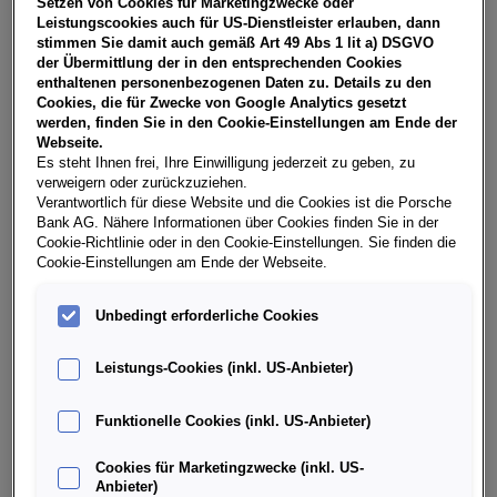
Setzen von Cookies für Marketingzwecke oder
USt, NoVA, zzgl. gesetzl. Vertragsgebühr EUR 149,03 und
Leistungscookies auch für US-Dienstleister erlauben, dann
Bearbeitungskosten EUR 0,00. Gesamtleasingbetrag EUR
stimmen Sie damit auch gemäß Art 49 Abs 1 lit a) DSGVO
28.990,00, Restwert EUR 13.610,84, Sollzinssatz 7,29%
der Übermittlung der in den entsprechenden Cookies
variabel, Effektivzinssatz 8,36% variabel, Gesamtbetrag EUR
enthaltenen personenbezogenen Daten zu. Details zu den
36.339,87. Ihr Verkaufsberater freut sich darauf, Ihnen ein
Cookies, die für Zwecke von Google Analytics gesetzt
individuelles Angebot erstellen zu können.
werden, finden Sie in den Cookie-Einstellungen am Ende der
Webseite.
Es steht Ihnen frei, Ihre Einwilligung jederzeit zu geben, zu
verweigern oder zurückzuziehen.
Weitere Infos & Daten
Verantwortlich für diese Website und die Cookies ist die Porsche
Bank AG. Nähere Informationen über Cookies finden Sie in der
Cookie-Richtlinie oder in den Cookie-Einstellungen. Sie finden die
Cookie-Einstellungen am Ende der Webseite.
Fahrzeugdaten
Unbedingt erforderliche Cookies
Ausstattung
Leistungs-Cookies (inkl. US-Anbieter)
Finanzierung über die Porsche Bank
Funktionelle Cookies (inkl. US-Anbieter)
Cookies für Marketingzwecke (inkl. US-
Händlerinformation
Anbieter)