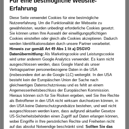
Für eine bestmögliche Website-
Bild
1
/
15
Erfahrung
Diese Seite verwendet Cookies für eine bestmögliche
Nutzererfahrung. Um die Funktionalität der Webseite zu
Golf Rabbit TDI
gewährleisten, wurden unbedingt erforderliche Cookies gesetzt.
Sie können unten Ihre Auswahl der einwilligungspflichtigen
3500
Krems
Cookies einstellen oder gleich alle Cookies akzeptieren. Dadurch
werden Identifikationsdaten durch unsere Partner verarbeitet.
Leasing
Kredit
Hinweis zur gemäß Art 49 Abs 1 lit a) DSGVO
Datenübermittlung:
Als Marketingcookie und Leistungscookie
wird unter anderem Google Analytics verwendet. Es kann nicht
ausgeschlossen werden, dass Google Irland als unser
€
292,47
**
Vertragspartner personenbezogene Daten in die USA
pro Monat
(insbesondere dort an die Google LLC) weitergibt. In den USA
besteht kein der Europäischen Union der Sache nach
gleichwertiges Datenschutzniveau und es fehlt an einem
Laufzeit
pro Jahr
Eigenleistung
Angemessenheitsbeschluss der Europäischen Kommission.
Hieraus können sich für Sie Risiken ergeben, weil Sie Ihre Rechte
60 Monate
15.000
km
€
5.000
als Betroffener in den USA nicht wirksam durchsetzen können, in
den USA keine Datenschutzgrundsätze bestehen, und weil nicht
ausgeschlossen werden kann, dass aufgrund aktueller Gesetze
Händler kontaktieren
US-Sicherheitsbehörden einen Zugriff auf Daten erlangen können,
wobei Eingriffe in Ihre persönlichen Rechte und Freiheiten nicht
Online-Abschluss anfragen
auf das absolut Notwendige beschränkt sind.
Sollten Sie das