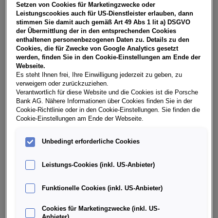
Setzen von Cookies für Marketingzwecke oder
Teilen
PDF herunterladen
Leistungscookies auch für US-Dienstleister erlauben, dann
**
Freibleibendes Musterangebot für Restwert Leasing inkl.
stimmen Sie damit auch gemäß Art 49 Abs 1 lit a) DSGVO
USt, NoVA, zzgl. gesetzl. Vertragsgebühr EUR 148,82 und
der Übermittlung der in den entsprechenden Cookies
Bearbeitungskosten EUR 0,00. Gesamtleasingbetrag EUR
enthaltenen personenbezogenen Daten zu. Details zu den
28.470,00, Restwert EUR 12.919,85, Sollzinssatz 7,30%
Cookies, die für Zwecke von Google Analytics gesetzt
variabel, Effektivzinssatz 8,41% variabel, Gesamtbetrag EUR
werden, finden Sie in den Cookie-Einstellungen am Ende der
35.616,87. Ihr Verkaufsberater freut sich darauf, Ihnen ein
Webseite.
individuelles Angebot erstellen zu können.
Es steht Ihnen frei, Ihre Einwilligung jederzeit zu geben, zu
verweigern oder zurückzuziehen.
Verantwortlich für diese Website und die Cookies ist die Porsche
Bank AG. Nähere Informationen über Cookies finden Sie in der
Cookie-Richtlinie oder in den Cookie-Einstellungen. Sie finden die
Weitere Infos & Daten
Cookie-Einstellungen am Ende der Webseite.
Fahrzeugdaten
Unbedingt erforderliche Cookies
Leistungs-Cookies (inkl. US-Anbieter)
Ausstattung
Funktionelle Cookies (inkl. US-Anbieter)
Finanzierung über die Porsche Bank
Cookies für Marketingzwecke (inkl. US-
Anbieter)