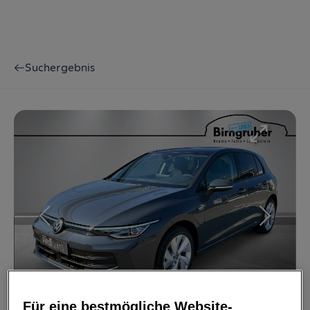
Suchergebnis
Bild
1
/
15
Für eine bestmögliche Website-