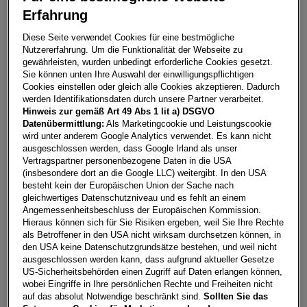
Erfahrung
Golf Rabbit TDI
Diese Seite verwendet Cookies für eine bestmögliche
Nutzererfahrung. Um die Funktionalität der Webseite zu
3500
Krems
gewährleisten, wurden unbedingt erforderliche Cookies gesetzt.
Sie können unten Ihre Auswahl der einwilligungspflichtigen
Leasing
Kredit
Cookies einstellen oder gleich alle Cookies akzeptieren. Dadurch
werden Identifikationsdaten durch unsere Partner verarbeitet.
Hinweis zur gemäß Art 49 Abs 1 lit a) DSGVO
€
292,16
**
Datenübermittlung:
Als Marketingcookie und Leistungscookie
wird unter anderem Google Analytics verwendet. Es kann nicht
pro Monat
ausgeschlossen werden, dass Google Irland als unser
Vertragspartner personenbezogene Daten in die USA
(insbesondere dort an die Google LLC) weitergibt. In den USA
Laufzeit
pro Jahr
Eigenleistung
besteht kein der Europäischen Union der Sache nach
60 Monate
15.000
km
€
5.000
gleichwertiges Datenschutzniveau und es fehlt an einem
Angemessenheitsbeschluss der Europäischen Kommission.
Hieraus können sich für Sie Risiken ergeben, weil Sie Ihre Rechte
als Betroffener in den USA nicht wirksam durchsetzen können, in
Händler kontaktieren
den USA keine Datenschutzgrundsätze bestehen, und weil nicht
ausgeschlossen werden kann, dass aufgrund aktueller Gesetze
Online-Abschluss anfragen
US-Sicherheitsbehörden einen Zugriff auf Daten erlangen können,
wobei Eingriffe in Ihre persönlichen Rechte und Freiheiten nicht
Teilen
PDF herunterladen
auf das absolut Notwendige beschränkt sind.
Sollten Sie das
**
Freibleibendes Musterangebot für Restwert Leasing inkl.