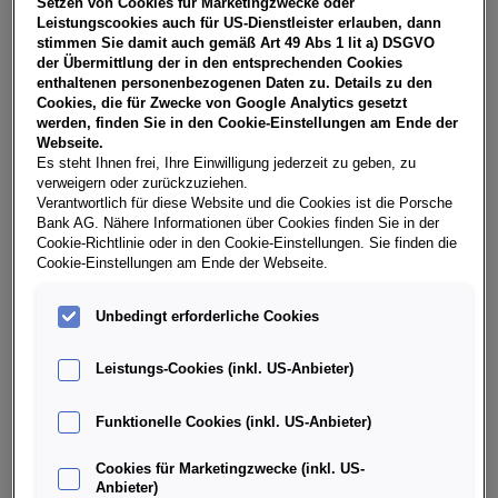
Setzen von Cookies für Marketingzwecke oder
USt, NoVA, zzgl. gesetzl. Vertragsgebühr EUR 148,69 und
Leistungscookies auch für US-Dienstleister erlauben, dann
Bearbeitungskosten EUR 0,00. Gesamtleasingbetrag EUR
stimmen Sie damit auch gemäß Art 49 Abs 1 lit a) DSGVO
28.470,00, Restwert EUR 12.919,85, Sollzinssatz 7,28%
der Übermittlung der in den entsprechenden Cookies
variabel, Effektivzinssatz 8,38% variabel, Gesamtbetrag EUR
enthaltenen personenbezogenen Daten zu. Details zu den
35.598,14. Ihr Verkaufsberater freut sich darauf, Ihnen ein
Cookies, die für Zwecke von Google Analytics gesetzt
individuelles Angebot erstellen zu können.
werden, finden Sie in den Cookie-Einstellungen am Ende der
Webseite.
Es steht Ihnen frei, Ihre Einwilligung jederzeit zu geben, zu
verweigern oder zurückzuziehen.
Weitere Infos & Daten
Verantwortlich für diese Website und die Cookies ist die Porsche
Bank AG. Nähere Informationen über Cookies finden Sie in der
Cookie-Richtlinie oder in den Cookie-Einstellungen. Sie finden die
Cookie-Einstellungen am Ende der Webseite.
Fahrzeugdaten
Unbedingt erforderliche Cookies
Ausstattung
Leistungs-Cookies (inkl. US-Anbieter)
Finanzierung über die Porsche Bank
Funktionelle Cookies (inkl. US-Anbieter)
Cookies für Marketingzwecke (inkl. US-
Händlerinformation
Anbieter)