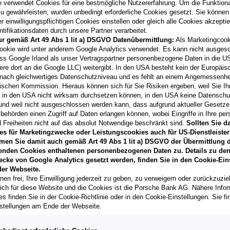
e verwendet Cookies für eine bestmögliche Nutzererfahrung. Um die Funktional
u gewährleisten, wurden unbedingt erforderliche Cookies gesetzt. Sie können
 einwilligungspflichtigen Cookies einstellen oder gleich alle Cookies akzepti
tifikationsdaten durch unsere Partner verarbeitet.
ur gemäß Art 49 Abs 1 lit a) DSGVO Datenübermittlung:
Als Marketingcook
Laufzeit
ookie wird unter anderem Google Analytics verwendet. Es kann nicht ausges
60 Monate
ss Google Irland als unser Vertragspartner personenbezogene Daten in die U
ere dort an die Google LLC) weitergibt. In den USA besteht kein der Europäi
nach gleichwertiges Datenschutzniveau und es fehlt an einem Angemessenh
Händler kontak
ischen Kommission. Hieraus können sich für Sie Risiken ergeben, weil Sie Ih
r in den USA nicht wirksam durchsetzen können, in den USA keine Datensch
**
Freibleibendes Musterang
und weil nicht ausgeschlossen werden kann, dass aufgrund aktueller Gesetz
Vertragsgebühr EUR 118,6
behörden einen Zugriff auf Daten erlangen können, wobei Eingriffe in Ihre per
Gesamtleasingbetrag EUR 2
 Freiheiten nicht auf das absolut Notwendige beschränkt sind.
Sollten Sie d
variabel, Effektivzinssatz
es für Marketingzwecke oder Leistungscookies auch für US-Dienstleister
Verkaufsberater freut sich d
men Sie damit auch gemäß Art 49 Abs 1 lit a) DSGVO der Übermittlung d
können.
enden Cookies enthaltenen personenbezogenen Daten zu. Details zu den
T
ecke von Google Analytics gesetzt werden, finden Sie in den Cookie-Ein
er Webseite.
nen frei, Ihre Einwilligung jederzeit zu geben, zu verweigern oder zurückzuzie
lich für diese Website und die Cookies ist die Porsche Bank AG. Nähere Info
s finden Sie in der Cookie-Richtlinie oder in den Cookie-Einstellungen. Sie fi
stellungen am Ende der Webseite.