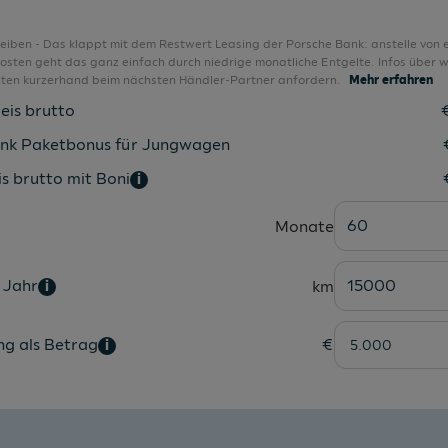
Multifunktionslenkrad
Multifunktionslenkrad in Leder
bleiben - Das klappt mit dem Restwert Leasing der Porsche Bank: anstelle von 
sten geht das ganz einfach durch niedrige monatliche Entgelte. Infos über w
Notbremsassistent "Front Assist"
nten kurzerhand beim nächsten Händler-Partner anfordern.
Mehr erfahren
Notruf-Service
eis brutto
Parkhilfe hinten
nk Paketbonus für Jungwagen
Proaktives Insassenschutzsystem
s brutto mit Boni
i
Räder, 17" Bangalore
60
Monate
Radio
Radio "Composition"
 Jahr
15000
km
i
Regensensor
Regensensor
ng als Betrag
€
i
Reifenkontrollanzeige
Rückfahrkamera "Rear View"
Rückfahrlicht beidseitig