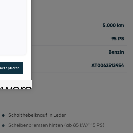
5.000 km
95 PS
Benzin
AT0062513954
 akzeptieren
Schalthebelknauf in Leder
Scheibenbremsen hinten (ab 85 kW/115 PS)