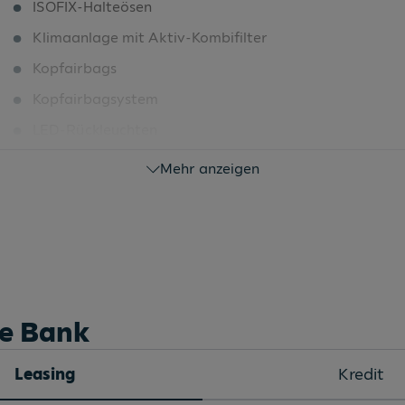
ISOFIX-Halteösen
Klimaanlage mit Aktiv-Kombifilter
Kopfairbags
Kopfairbagsystem
LED-Rückleuchten
LED-Rückleuchten
Mehr anzeigen
LED-Scheinwerfer
LED-Scheinwerfer mit Tagfahrlicht
Leseleuchten vorn (2 Stück)
Licht- und Sichtpaket
Make-up-Spiegel in den Sonnenblenden
he Bank
Mittelarmlehne vorn
Leasing
Kredit
Müdigkeits- und Ablenkungserkennung