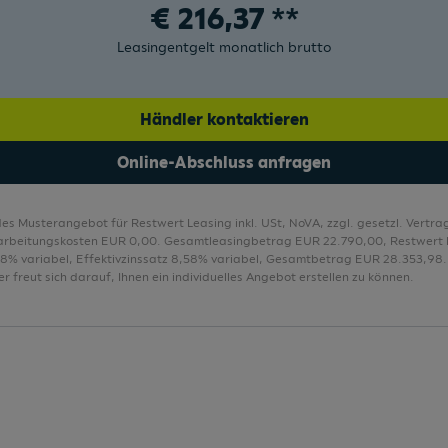
€
216,37
**
Rücksitzlehne asym. geteilt umklappbar
Leasingentgelt monatlich brutto
Händler kontaktieren
Online-Abschluss anfragen
des Musterangebot für Restwert Leasing inkl. USt, NoVA, zzgl. gesetzl. Vert
arbeitungskosten EUR 0,00. Gesamtleasingbetrag EUR 22.790,00, Restwert 
,28% variabel, Effektivzinssatz 8,58% variabel, Gesamtbetrag EUR 28.353,98. 
r freut sich darauf, Ihnen ein individuelles Angebot erstellen zu können.