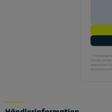
Handbremshebelgriff in Leder
** Freibleiben
118,68 und Be
Sollzinssatz 7
Verkaufsberate
Händlerinformation