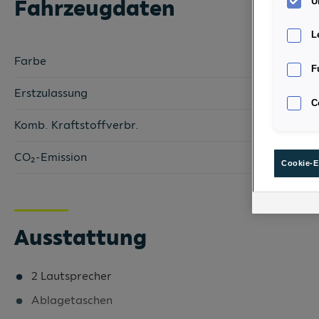
Fahrzeugdaten
U
L
Farbe
F
Erstzulassung
C
Komb. Kraftstoffverbr.
CO₂-Emission
Cookie-E
Ausstattung
2 Lautsprecher
Ablagetaschen