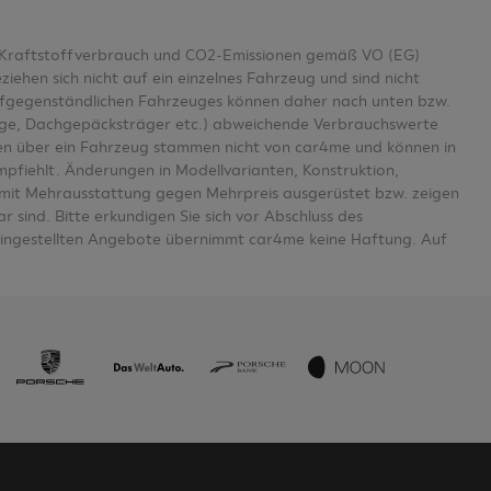
er Kraftstoffverbrauch und CO2-Emissionen gemäß VO (EG)
en sich nicht auf ein einzelnes Fahrzeug und sind nicht
aufgegenständlichen Fahrzeuges können daher nach unten bzw.
age, Dachgepäcksträger etc.) abweichende Verbrauchswerte
n über ein Fahrzeug stammen nicht von car4me und können in
mpfiehlt. Änderungen in Modellvarianten, Konstruktion,
se mit Mehrausstattung gegen Mehrpreis ausgerüstet bzw. zeigen
 sind. Bitte erkundigen Sie sich vor Abschluss des