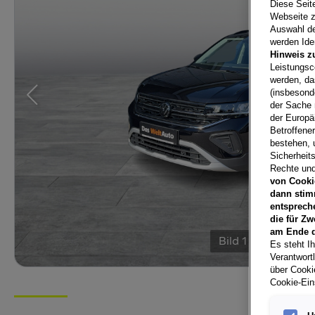
Diese Seit
Webseite z
Auswahl der
werden Iden
Hinweis z
Leistungsc
werden, da
(insbesond
der Sache 
der Europä
Betroffene
bestehen, 
Sicherheits
Rechte und
von Cooki
dann stim
entsprech
die für Zw
am Ende d
Bild
1
/
16
Es steht Ih
Verantwort
über Cookie
Cookie-Ein