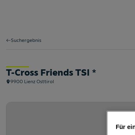
Suchergebnis
T-Cross Friends TSI
*
9900
Lienz Osttirol
Für ei