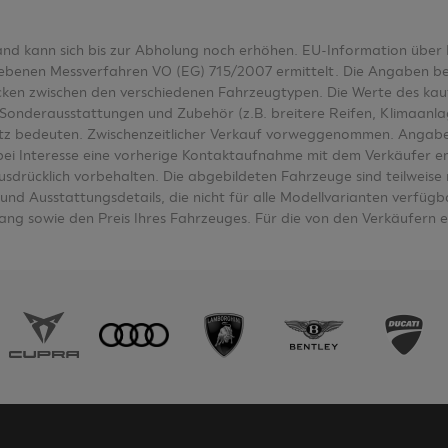
tand kann sich bis zur Abholung noch erhöhen. EU-Information üb
nen Messverfahren VO (EG) 715/2007 ermittelt. Die Angaben bezieh
wecken zwischen den verschiedenen Fahrzeugtypen. Die Werte des k
Sonderausstattungen und Zubehör (z.B. breitere Reifen, Klimaanl
tz bedeuten. Zwischenzeitlicher Verkauf vorweggenommen. Angabe
e bei Interesse eine vorherige Kontaktaufnahme mit dem Verkäufer e
ausdrücklich vorbehalten. Die abgebildeten Fahrzeuge sind teilwei
nd Ausstattungsdetails, die nicht für alle Modellvarianten verfügbar