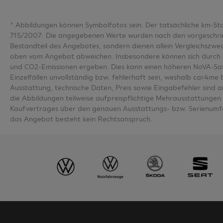
*
Abbildungen können Symbolfotos sein. Der tatsächliche km-S
715/2007: Die angegebenen Werte wurden nach den vorgeschriebe
Bestandteil des Angebotes, sondern dienen allein Vergleichsz
oben vom Angebot abweichen. Insbesondere können sich durch 
und CO2-Emissionen ergeben. Dies kann einen höheren NoVA-Sa
Einzelfällen unvollständig bzw. fehlerhaft sein, weshalb car4m
Ausstattung, technische Daten, Preis sowie Eingabefehler sind 
die Abbildungen teilweise aufpreispflichtige Mehrausstattungen u