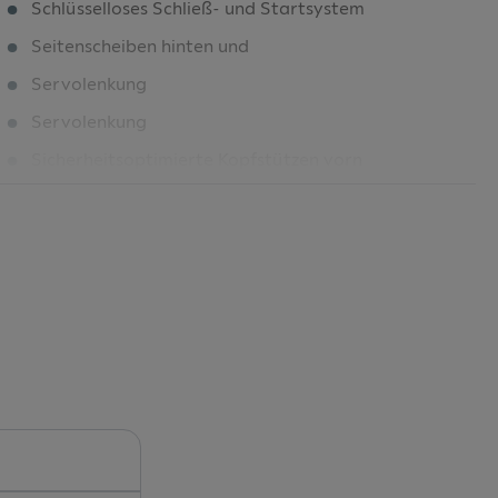
Schlüsselloses Schließ- und Startsystem
Seitenscheiben hinten und
Servolenkung
Servolenkung
Sicherheitsoptimierte Kopfstützen vorn
Sitzmittelbahnen in Stoff "Life"
Spurhalteassistent
Spurwechselassistent "Side Assist"
Start-Stopp-System
Steckdose 12-V vorne
Stoßfänger in Wagenfarbe
Telefonschnittstelle
Tire Mobility Set