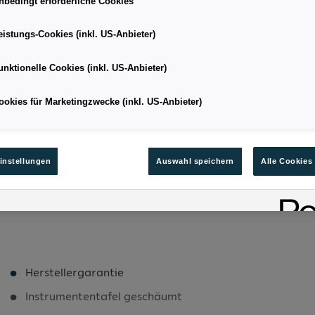
nbedingt erforderliche Cookies
eistungs-Cookies (inkl. US-Anbieter)
SUV
Kilometerstand
unktionelle Cookies (inkl. US-Anbieter)
02/2026
Leistung
ookies für Marketingzwecke (inkl. US-Anbieter)
5.6
Kraftstoffart
127
Bestandsnummer
instellungen
Auswahl speichern
Alle Cookies
Herstellergarantie
Instrumententafel geschäumt