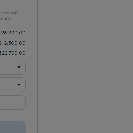
Umfeldbeleuchtung mit Lichtprojektion
Unlimited-Paket
einmaligen
eitere
USB Schnittstelle
USB-C-Schnittstellen vorn (2 Stück)
€
26.290,00
Verkehrszeichenerkennung
€
-3.500,00
Vorbereitet für VW Connect und
€
22.790,00
Vordersitze mit Höheneinstellung
VW Garantie 5 Jahre 100.000 km
Warndreieck
Warnleuchte für Waschwasserstand
Warnton und Warnleuchte
Wegfahrsperre elektronisch
Zentralverriegelung
Zierleisten in schwarz