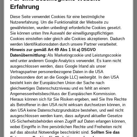
Erfahrung
Q2 30 TFSI admired
Diese Seite verwendet Cookies für eine bestmögliche
Nutzererfahrung. Um die Funktionalität der Webseite zu
4694
Ohlsdorf/Pinsdorf
gewährleisten, wurden unbedingt erforderliche Cookies gesetzt.
Sie können unten Ihre Auswahl der einwilligungspflichtigen
Leasing
Kredit
Cookies einstellen oder gleich alle Cookies akzeptieren. Dadurch
werden Identifikationsdaten durch unsere Partner verarbeitet.
Hinweis zur gemäß Art 49 Abs 1 lit a) DSGVO
€
292,71
**
Datenübermittlung:
Als Marketingcookie und Leistungscookie
wird unter anderem Google Analytics verwendet. Es kann nicht
pro Monat
ausgeschlossen werden, dass Google Irland als unser
Vertragspartner personenbezogene Daten in die USA
(insbesondere dort an die Google LLC) weitergibt. In den USA
Laufzeit
pro Jahr
Eigenleistung
besteht kein der Europäischen Union der Sache nach
60 Monate
15.000
km
€
5.000
gleichwertiges Datenschutzniveau und es fehlt an einem
Angemessenheitsbeschluss der Europäischen Kommission.
Hieraus können sich für Sie Risiken ergeben, weil Sie Ihre Rechte
als Betroffener in den USA nicht wirksam durchsetzen können, in
Händler kontaktieren
den USA keine Datenschutzgrundsätze bestehen, und weil nicht
ausgeschlossen werden kann, dass aufgrund aktueller Gesetze
Online-Abschluss anfragen
US-Sicherheitsbehörden einen Zugriff auf Daten erlangen können,
wobei Eingriffe in Ihre persönlichen Rechte und Freiheiten nicht
Teilen
PDF herunterladen
auf das absolut Notwendige beschränkt sind.
Sollten Sie das
**
Freibleibendes Musterangebot für Restwert Leasing inkl.