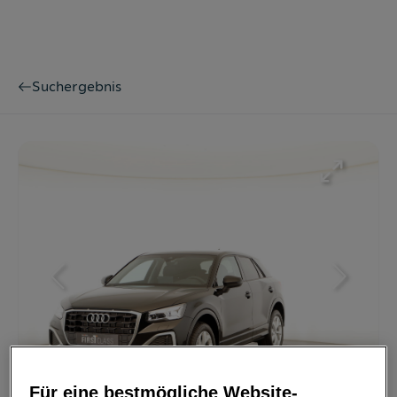
Suchergebnis
Bild
1
/
29
Für eine bestmögliche Website-