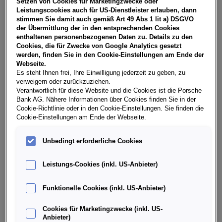
Setzen von Cookies für Marketingzwecke oder
USt, NoVA, zzgl. gesetzl. Vertragsgebühr EUR 148,91 und
Leistungscookies auch für US-Dienstleister erlauben, dann
Bearbeitungskosten EUR 0,00. Gesamtleasingbetrag EUR
stimmen Sie damit auch gemäß Art 49 Abs 1 lit a) DSGVO
26.990,00, Restwert EUR 10.755,46, Sollzinssatz 7,29%
der Übermittlung der in den entsprechenden Cookies
variabel, Effektivzinssatz 8,48% variabel, Gesamtbetrag
enthaltenen personenbezogenen Daten zu. Details zu den
EUR 33.466,97. Ihr Verkaufsberater freut sich darauf, Ihnen
Cookies, die für Zwecke von Google Analytics gesetzt
ein individuelles Angebot erstellen zu können.
werden, finden Sie in den Cookie-Einstellungen am Ende der
Webseite.
Es steht Ihnen frei, Ihre Einwilligung jederzeit zu geben, zu
verweigern oder zurückzuziehen.
Weitere Infos & Daten
Verantwortlich für diese Website und die Cookies ist die Porsche
Bank AG. Nähere Informationen über Cookies finden Sie in der
Cookie-Richtlinie oder in den Cookie-Einstellungen. Sie finden die
Cookie-Einstellungen am Ende der Webseite.
Fahrzeugdaten
Unbedingt erforderliche Cookies
Ausstattung
Leistungs-Cookies (inkl. US-Anbieter)
Finanzierung über die Porsche Bank
Funktionelle Cookies (inkl. US-Anbieter)
Cookies für Marketingzwecke (inkl. US-
Händlerinformation
Anbieter)