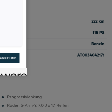
222 km
115 PS
Benzin
AT0034042171
 akzeptieren
Progressivlenkung
Räder, 5-Arm-Y, 7,0 J x 17, Reifen