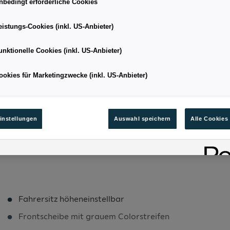
nbedingt erforderliche Cookies
eistungs-Cookies (inkl. US-Anbieter)
SUV
Kilometerstand
unktionelle Cookies (inkl. US-Anbieter)
06/2026
Leistung
ookies für Marketingzwecke (inkl. US-Anbieter)
5.9
Kraftstoffart
135
Bestandsnummer
instellungen
Auswahl speichern
Alle Cookies
Fahrersitz höheneinstellbar
Frontscheibe mit grauem Colorstreifen