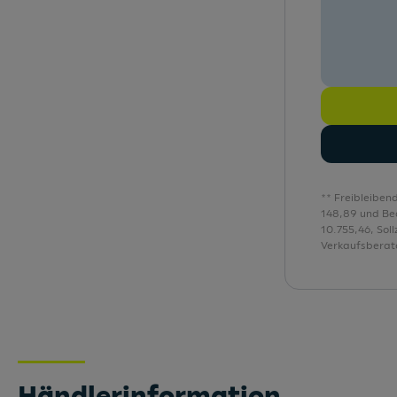
ESP (Elektron. Stabilisierungsprogramm)
** Freibleiben
148,89 und Be
10.755,46, Sol
Verkaufsberate
Händlerinformation