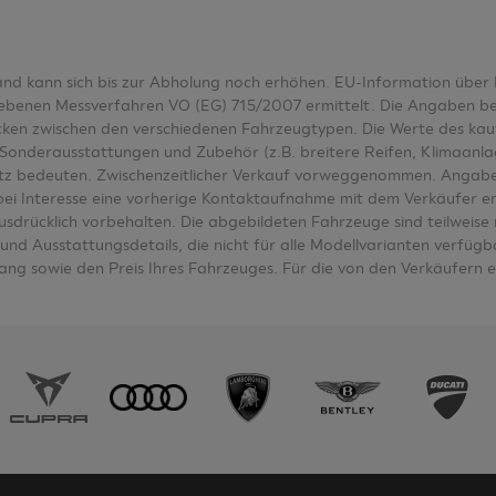
tand kann sich bis zur Abholung noch erhöhen. EU-Information üb
nen Messverfahren VO (EG) 715/2007 ermittelt. Die Angaben bezieh
wecken zwischen den verschiedenen Fahrzeugtypen. Die Werte des k
Sonderausstattungen und Zubehör (z.B. breitere Reifen, Klimaanl
tz bedeuten. Zwischenzeitlicher Verkauf vorweggenommen. Angabe
e bei Interesse eine vorherige Kontaktaufnahme mit dem Verkäufer e
ausdrücklich vorbehalten. Die abgebildeten Fahrzeuge sind teilwei
nd Ausstattungsdetails, die nicht für alle Modellvarianten verfügbar
ng sowie den Preis Ihres Fahrzeuges. Für die von den Verkäufern 