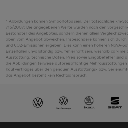
*
Abbildungen können Symbolfotos sein. Der tatsächliche km-S
715/2007: Die angegebenen Werte wurden nach den vorgeschriebe
Bestandteil des Angebotes, sondern dienen allein Vergleichsz
oben vom Angebot abweichen. Insbesondere können sich durch 
und CO2-Emissionen ergeben. Dies kann einen höheren NoVA-Sa
Einzelfällen unvollständig bzw. fehlerhaft sein, weshalb car4m
Ausstattung, technische Daten, Preis sowie Eingabefehler sind 
die Abbildungen teilweise aufpreispflichtige Mehrausstattungen u
Kaufvertrages über den genauen Ausstattungs- bzw. Serienumfa
das Angebot besteht kein Rechtsanspruch.