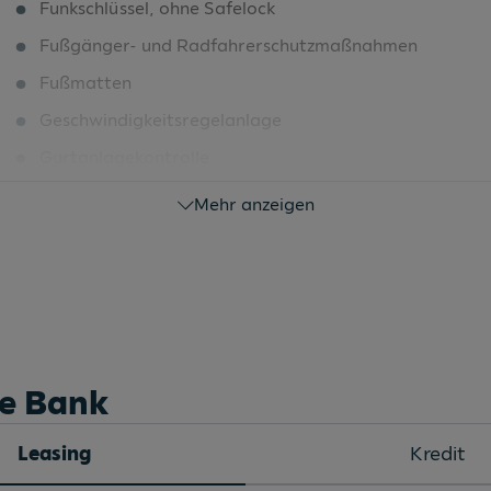
Funkschlüssel, ohne Safelock
Fußgänger- und Radfahrerschutzmaßnahmen
Fußmatten
Geschwindigkeitsregelanlage
Gurtanlagekontrolle
Heckleuchten
Mehr anzeigen
Innenbeleuchtung
Innenspiegel abblendbar
Kamerabasierte Verkehrszeichenerkennung
Keyless-Funktion
Kindersitzbefestigung ISOFIX
he Bank
Klimaautomatik
Leasing
Kredit
Kofferraumbodenmatte