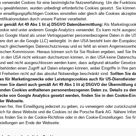
e verwendet Cookies für eine bestmögliche Nutzererfahrung. Um die Funktional
u gewährleisten, wurden unbedingt erforderliche Cookies gesetzt. Sie können
 einwilligungspflichtigen Cookies einstellen oder gleich alle Cookies akzepti
tifikationsdaten durch unsere Partner verarbeitet.
ur gemäß Art 49 Abs 1 lit a) DSGVO Datenübermittlung:
Als Marketingcook
Laufzeit
ookie wird unter anderem Google Analytics verwendet. Es kann nicht ausges
60 Monate
ss Google Irland als unser Vertragspartner personenbezogene Daten in die U
ere dort an die Google LLC) weitergibt. In den USA besteht kein der Europäi
nach gleichwertiges Datenschutzniveau und es fehlt an einem Angemessenh
Händler kontak
ischen Kommission. Hieraus können sich für Sie Risiken ergeben, weil Sie Ih
r in den USA nicht wirksam durchsetzen können, in den USA keine Datensch
**
Freibleibendes Musterang
und weil nicht ausgeschlossen werden kann, dass aufgrund aktueller Gesetz
Vertragsgebühr EUR 148,8
behörden einen Zugriff auf Daten erlangen können, wobei Eingriffe in Ihre per
Gesamtleasingbetrag EUR 2
 Freiheiten nicht auf das absolut Notwendige beschränkt sind.
Sollten Sie d
variabel, Effektivzinssatz
es für Marketingzwecke oder Leistungscookies auch für US-Dienstleister
Verkaufsberater freut sich d
men Sie damit auch gemäß Art 49 Abs 1 lit a) DSGVO der Übermittlung d
können.
enden Cookies enthaltenen personenbezogenen Daten zu. Details zu den
T
ecke von Google Analytics gesetzt werden, finden Sie in den Cookie-Ein
er Webseite.
nen frei, Ihre Einwilligung jederzeit zu geben, zu verweigern oder zurückzuzie
lich für diese Website und die Cookies ist die Porsche Bank AG. Nähere Info
s finden Sie in der Cookie-Richtlinie oder in den Cookie-Einstellungen. Sie fi
stellungen am Ende der Webseite.