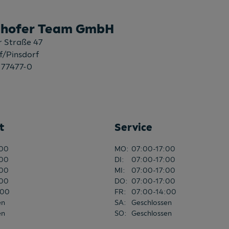
thofer Team GmbH
r Straße 47
f/Pinsdorf
 77477-0
t
Service
:00
MO
:
07:00-17:00
:00
DI
:
07:00-17:00
:00
MI
:
07:00-17:00
:00
DO
:
07:00-17:00
:00
FR
:
07:00-14:00
en
SA
:
Geschlossen
en
SO
:
Geschlossen