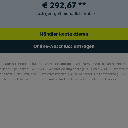
€
292,67
**
Privacy Verglasung
Leasingentgelt monatlich brutto
Händler kontaktieren
Online-Abschluss anfragen
des Musterangebot für Restwert Leasing inkl. USt, NoVA, zzgl. gesetzl. Vert
arbeitungskosten EUR 0,00. Gesamtleasingbetrag EUR 26.990,00, Restwer
lzinssatz 7,28% variabel, Effektivzinssatz 8,48% variabel, Gesamtbetrag EUR 
r freut sich darauf, Ihnen ein individuelles Angebot erstellen zu können.