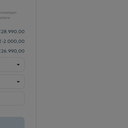
Stoßfänger in Wagenfarbe
SUV
einmaligen
eitere
Tagfahrlicht
Tempomat
€
28.990,00
Top-Infotainment High (MIB3)
€
-2.000,00
Triebwerksunterschutz
€
26.990,00
USB-Schnittstelle mit Ladefunktion
Vorbereitung für Anhängevorrichtung
Vordersitze mit Höheneinstellung
Wärmeschutzverglasung
Warndreieck/Verbandsmaterial
Wegfahrsperre elektronisch
Zierleisten schwarz