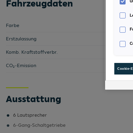
Fahrzeugdaten
U
L
Farbe
F
Erstzulassung
C
Komb. Kraftstoffverbr.
CO₂-Emission
Cookie-E
Ausstattung
6 Lautsprecher
6-Gang-Schaltgetriebe