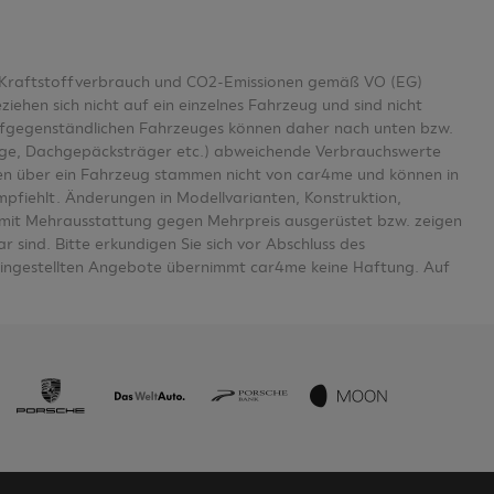
er Kraftstoffverbrauch und CO2-Emissionen gemäß VO (EG)
en sich nicht auf ein einzelnes Fahrzeug und sind nicht
aufgegenständlichen Fahrzeuges können daher nach unten bzw.
age, Dachgepäcksträger etc.) abweichende Verbrauchswerte
n über ein Fahrzeug stammen nicht von car4me und können in
mpfiehlt. Änderungen in Modellvarianten, Konstruktion,
se mit Mehrausstattung gegen Mehrpreis ausgerüstet bzw. zeigen
 sind. Bitte erkundigen Sie sich vor Abschluss des
eingestellten Angebote übernimmt car4me keine Haftung. Auf