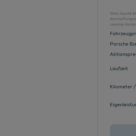
Außenspiegel elektr. einstell-/beheizbar
Außenspiegelgehäuse in Wagenfarbe
Stets liquide 
Anschaffungsko
Austria-Paket
Leasing-Varia
Blade in Wagenfarbe
Fahrzeugpr
Bluetooth Schnittstelle
Porsche Ba
Bordwerkzeug
Aktionsprei
Dachhimmel in Stoff titangrau
Laufzeit
Dachspoiler
Dekoreinlagen Diamantlack silber
Kilometer /
Digitaler Radioempfang (DAB)
Einparkhilfe plus
Eigenleistu
Einstellbarer Geschwindigkeitsbegrenzer
Einstiegleisten in den Türausschnitten
Elektromechanische Parkbremse