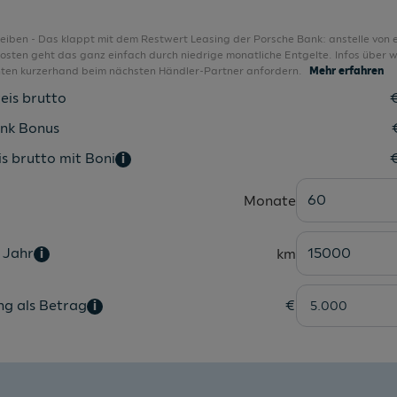
Komfortklimaautomatik
Komfortpaket
bleiben - Das klappt mit dem Restwert Leasing der Porsche Bank: anstelle von 
sten geht das ganz einfach durch niedrige monatliche Entgelte. Infos über w
Komfortpaket Sitze
nten kurzerhand beim nächsten Händler-Partner anfordern.
Mehr erfahren
Komfortschlüssel
eis brutto
Kopfstützen hinten 3 Stück
nk Bonus
Kopfstützen vorne
s brutto mit Boni
i
Manuelle Entriegelung Heckklappe
60
Monate
Matrix LED-Scheinwerfer inkl. HL
Media-Schnittstelle
 Jahr
15000
km
i
Mittelarmlehne vorne
Multifunktions-Lederlenkrad
ng als Betrag
€
i
Nebelschlußleuchte
Nichtraucherausführung
Normalsitz vorne