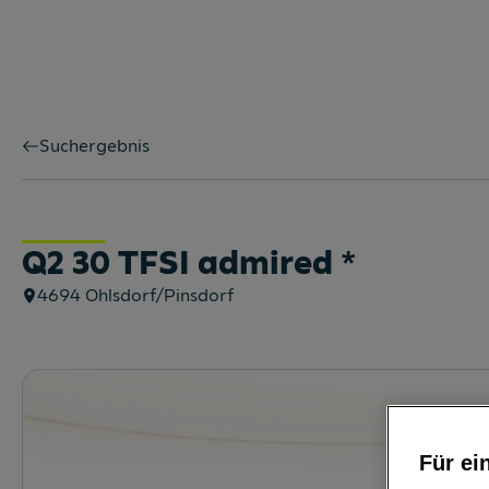
Suchergebnis
Q2 30 TFSI admired
*
4694
Ohlsdorf/Pinsdorf
Für ei