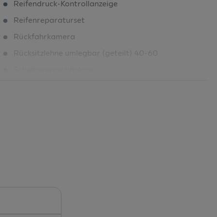
Reifendruck-Kontrollanzeige
Reifenreparaturset
Rückfahrkamera
Rücksitzlehne umlegbar (geteilt) 40-60
Scheibenwaschanlage
Seitenairbags für Vordersitze
Serienfahrwerk
Smartphone-Interface
Soundsystem
Spurverlassenswarnung
Start/Stopp-System
Steuerung SWIN
Stoff Skript