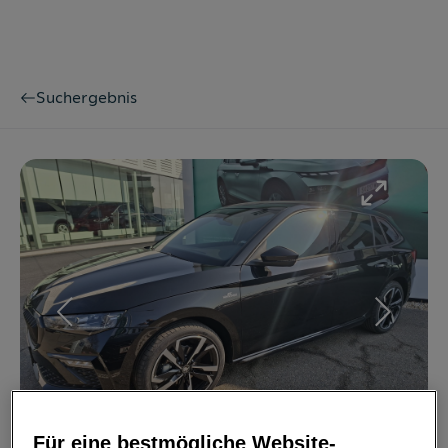
Suchergebnis
Bild
1
/
18
Für eine bestmögliche Website-