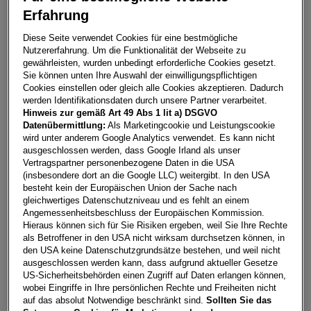
Erfahrung
Scala Monte Carlo TSI
Diese Seite verwendet Cookies für eine bestmögliche
Nutzererfahrung. Um die Funktionalität der Webseite zu
8230
Hartberg
gewährleisten, wurden unbedingt erforderliche Cookies gesetzt.
Sie können unten Ihre Auswahl der einwilligungspflichtigen
Leasing
Kredit
Cookies einstellen oder gleich alle Cookies akzeptieren. Dadurch
werden Identifikationsdaten durch unsere Partner verarbeitet.
Hinweis zur gemäß Art 49 Abs 1 lit a) DSGVO
€
266,30
**
Datenübermittlung:
Als Marketingcookie und Leistungscookie
wird unter anderem Google Analytics verwendet. Es kann nicht
pro Monat
ausgeschlossen werden, dass Google Irland als unser
Vertragspartner personenbezogene Daten in die USA
(insbesondere dort an die Google LLC) weitergibt. In den USA
Laufzeit
pro Jahr
Eigenleistung
besteht kein der Europäischen Union der Sache nach
60 Monate
15.000
km
€
5.000
gleichwertiges Datenschutzniveau und es fehlt an einem
Angemessenheitsbeschluss der Europäischen Kommission.
Hieraus können sich für Sie Risiken ergeben, weil Sie Ihre Rechte
als Betroffener in den USA nicht wirksam durchsetzen können, in
Händler kontaktieren
den USA keine Datenschutzgrundsätze bestehen, und weil nicht
ausgeschlossen werden kann, dass aufgrund aktueller Gesetze
Online-Abschluss anfragen
US-Sicherheitsbehörden einen Zugriff auf Daten erlangen können,
wobei Eingriffe in Ihre persönlichen Rechte und Freiheiten nicht
Teilen
PDF herunterladen
auf das absolut Notwendige beschränkt sind.
Sollten Sie das
**
Freibleibendes Musterangebot für Restwert Leasing inkl.