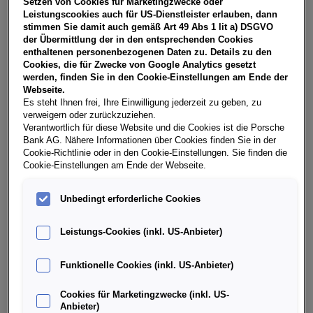
Setzen von Cookies für Marketingzwecke oder
USt, NoVA, zzgl. gesetzl. Vertragsgebühr EUR 138,45 und
Leistungscookies auch für US-Dienstleister erlauben, dann
Bearbeitungskosten EUR 0,00. Gesamtleasingbetrag EUR
stimmen Sie damit auch gemäß Art 49 Abs 1 lit a) DSGVO
24.990,00, Restwert EUR 9.796,50, Sollzinssatz 7,29%
der Übermittlung der in den entsprechenden Cookies
variabel, Effektivzinssatz 8,56% variabel, Gesamtbetrag EUR
enthaltenen personenbezogenen Daten zu. Details zu den
30.912,95. Ihr Verkaufsberater freut sich darauf, Ihnen ein
Cookies, die für Zwecke von Google Analytics gesetzt
individuelles Angebot erstellen zu können.
werden, finden Sie in den Cookie-Einstellungen am Ende der
Webseite.
Es steht Ihnen frei, Ihre Einwilligung jederzeit zu geben, zu
verweigern oder zurückzuziehen.
Weitere Infos & Daten
Verantwortlich für diese Website und die Cookies ist die Porsche
Bank AG. Nähere Informationen über Cookies finden Sie in der
Cookie-Richtlinie oder in den Cookie-Einstellungen. Sie finden die
Cookie-Einstellungen am Ende der Webseite.
Fahrzeugdaten
Unbedingt erforderliche Cookies
Ausstattung
Leistungs-Cookies (inkl. US-Anbieter)
Finanzierung über die Porsche Bank
Funktionelle Cookies (inkl. US-Anbieter)
Cookies für Marketingzwecke (inkl. US-
Händlerinformation
Anbieter)