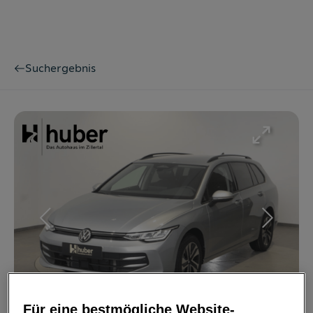
Suchergebnis
Bild
1
/
16
Für eine bestmögliche Website-