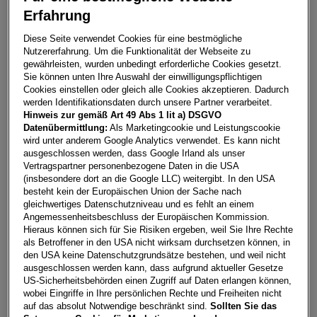
Erfahrung
Golf Variant Business mHeV DSG
Diese Seite verwendet Cookies für eine bestmögliche
Nutzererfahrung. Um die Funktionalität der Webseite zu
6277
Zellberg
gewährleisten, wurden unbedingt erforderliche Cookies gesetzt.
Sie können unten Ihre Auswahl der einwilligungspflichtigen
Leasing
Kredit
Cookies einstellen oder gleich alle Cookies akzeptieren. Dadurch
werden Identifikationsdaten durch unsere Partner verarbeitet.
Hinweis zur gemäß Art 49 Abs 1 lit a) DSGVO
€
301,13
**
Datenübermittlung:
Als Marketingcookie und Leistungscookie
wird unter anderem Google Analytics verwendet. Es kann nicht
pro Monat
ausgeschlossen werden, dass Google Irland als unser
Vertragspartner personenbezogene Daten in die USA
(insbesondere dort an die Google LLC) weitergibt. In den USA
Laufzeit
pro Jahr
Eigenleistung
besteht kein der Europäischen Union der Sache nach
60 Monate
15.000
km
€
5.000
gleichwertiges Datenschutzniveau und es fehlt an einem
Angemessenheitsbeschluss der Europäischen Kommission.
Hieraus können sich für Sie Risiken ergeben, weil Sie Ihre Rechte
als Betroffener in den USA nicht wirksam durchsetzen können, in
Händler kontaktieren
den USA keine Datenschutzgrundsätze bestehen, und weil nicht
ausgeschlossen werden kann, dass aufgrund aktueller Gesetze
Online-Abschluss anfragen
US-Sicherheitsbehörden einen Zugriff auf Daten erlangen können,
wobei Eingriffe in Ihre persönlichen Rechte und Freiheiten nicht
Teilen
PDF herunterladen
auf das absolut Notwendige beschränkt sind.
Sollten Sie das
**
Freibleibendes Musterangebot für Restwert Leasing inkl.