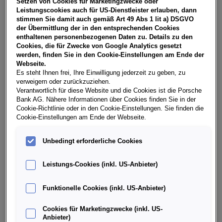
Setzen von Cookies für Marketingzwecke oder
USt, NoVA, zzgl. gesetzl. Vertragsgebühr EUR 152,24 und
Leistungscookies auch für US-Dienstleister erlauben, dann
Bearbeitungskosten EUR 0,00. Gesamtleasingbetrag EUR
stimmen Sie damit auch gemäß Art 49 Abs 1 lit a) DSGVO
29.090,00, Restwert EUR 13.184,21, Sollzinssatz 7,30%
der Übermittlung der in den entsprechenden Cookies
variabel, Effektivzinssatz 8,39% variabel, Gesamtbetrag
enthaltenen personenbezogenen Daten zu. Details zu den
EUR 36.404,25. Ihr Verkaufsberater freut sich darauf, Ihnen
Cookies, die für Zwecke von Google Analytics gesetzt
ein individuelles Angebot erstellen zu können.
werden, finden Sie in den Cookie-Einstellungen am Ende der
Webseite.
Es steht Ihnen frei, Ihre Einwilligung jederzeit zu geben, zu
verweigern oder zurückzuziehen.
Weitere Infos & Daten
Verantwortlich für diese Website und die Cookies ist die Porsche
Bank AG. Nähere Informationen über Cookies finden Sie in der
Cookie-Richtlinie oder in den Cookie-Einstellungen. Sie finden die
Cookie-Einstellungen am Ende der Webseite.
Fahrzeugdaten
Unbedingt erforderliche Cookies
Ausstattung
Leistungs-Cookies (inkl. US-Anbieter)
Finanzierung über die Porsche Bank
Funktionelle Cookies (inkl. US-Anbieter)
Cookies für Marketingzwecke (inkl. US-
Händlerinformation
Anbieter)