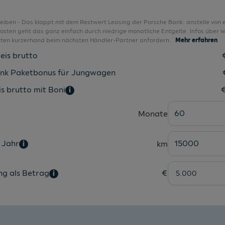
Make-up-Spiegel beleuchtet
Mittelarmlehne vorn
bleiben - Das klappt mit dem Restwert Leasing der Porsche Bank: anstelle von 
sten geht das ganz einfach durch niedrige monatliche Entgelte. Infos über w
Multifunktionslenkrad in Leder
nten kurzerhand beim nächsten Händler-Partner anfordern.
Mehr erfahren
Notbremsassistent "Front Assist"
eis brutto
Notruf-Service
nk Paketbonus für Jungwagen
Online Dienste
s brutto mit Boni
i
Parken-und-Komfort-Paket
60
Monate
Parklenkassistent "Park Assist"
Räder, 16" "Toulouse"
 Jahr
15000
km
i
Radio "Ready 2 Discover" 12,9" Display
Radsicherungen
ng als Betrag
€
i
Reifenkontrollanzeige
Rückfahrkamera "Rear View"
Rücksitzbank asym. geteilt umklappbar