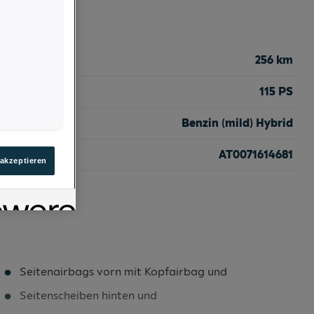
256 km
115 PS
Benzin (mild) Hybrid
AT0071614681
 akzeptieren
Seitenairbags vorn mit Kopfairbag und
Seitenscheiben hinten und