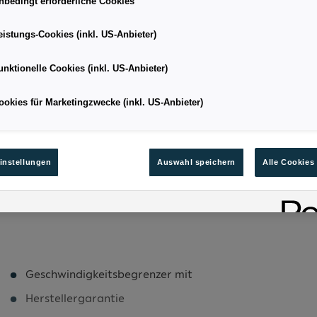
nbedingt erforderliche Cookies
eistungs-Cookies (inkl. US-Anbieter)
Kombi
Kilometerstand
unktionelle Cookies (inkl. US-Anbieter)
06/2026
Leistung
ookies für Marketingzwecke (inkl. US-Anbieter)
5.1
Kraftstoffart
117
Bestandsnummer
instellungen
Auswahl speichern
Alle Cookies
Geschwindigkeitsbegrenzer mit
Herstellergarantie