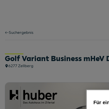
Suchergebnis
Golf Variant Business mHeV
6277
Zellberg
Für ei