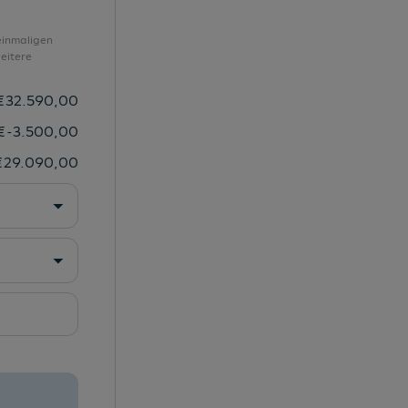
Türgriffmulden beleuchtet
Umfeldbeleuchtung mit Logoprojektion
einmaligen
eitere
Unlimited-Paket
Unlimited-Paket "Preisvorteil"
€
32.590,00
USB-C-Schnittstellen vorn (2 Stück)
€
-3.500,00
Verkehrszeichenerkennung
€
29.090,00
Vorbereitet für "Alcolock Interlock"
Vorbereitet für VW Connect und
Vordersitze mit Höheneinstellung
VW Garantie 5 Jahre / 100.000 km
Wärmeschutzverglasung grün
Warndreieck
Warnton und Warnleuchte
Wegfahrsperre elektronisch