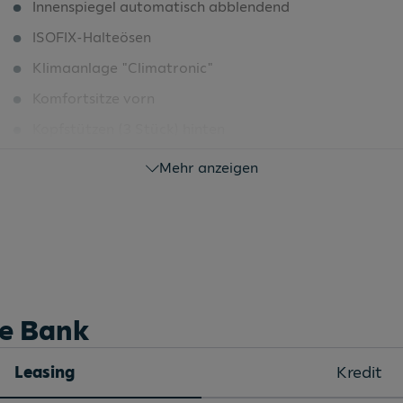
Innenspiegel automatisch abblendend
ISOFIX-Halteösen
Klimaanlage "Climatronic"
Komfortsitze vorn
Kopfstützen (3 Stück) hinten
Kreuzungsassistent
Mehr anzeigen
LED-Leseleuchten vorn (2 Stück)
LED-Rückleuchten
LED-Scheinwerfer
Lendenwirbelstütze vorn
Lenkrad beheizbar
he Bank
Leuchtweitenregulierung dynamisch
Leasing
Kredit
Licht und Sicht Paket inkl. Light Assist