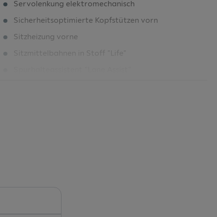
Servolenkung elektromechanisch
Sicherheitsoptimierte Kopfstützen vorn
Sitzheizung vorne
Sitzmittelbahnen in Stoff "Life"
Spurhalteassistent "Lane Assist"
Spurwechselassistent "Side Assist"
Start-Stopp-System
Steckdose 12V im Gepäckraum
Steinschlagschutz Splitt
Stoßfänger in Wagenfarbe
Telefonschnittstelle
Textilfußmatten vorne und hinten
Tire Mobility Set