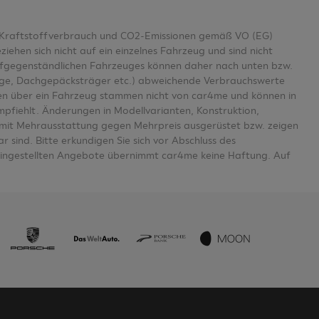
er Kraftstoffverbrauch und CO2-Emissionen gemäß VO (EG)
en sich nicht auf ein einzelnes Fahrzeug und sind nicht
aufgegenständlichen Fahrzeuges können daher nach unten bzw.
age, Dachgepäcksträger etc.) abweichende Verbrauchswerte
n über ein Fahrzeug stammen nicht von car4me und können in
mpfiehlt. Änderungen in Modellvarianten, Konstruktion,
se mit Mehrausstattung gegen Mehrpreis ausgerüstet bzw. zeigen
 sind. Bitte erkundigen Sie sich vor Abschluss des