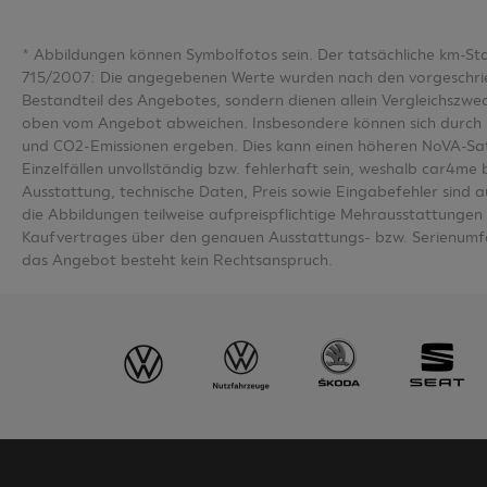
*
Abbildungen können Symbolfotos sein. Der tatsächliche km-S
715/2007: Die angegebenen Werte wurden nach den vorgeschriebe
Bestandteil des Angebotes, sondern dienen allein Vergleichsz
oben vom Angebot abweichen. Insbesondere können sich durch 
und CO2-Emissionen ergeben. Dies kann einen höheren NoVA-Sa
Einzelfällen unvollständig bzw. fehlerhaft sein, weshalb car4m
Ausstattung, technische Daten, Preis sowie Eingabefehler sind 
die Abbildungen teilweise aufpreispflichtige Mehrausstattungen u