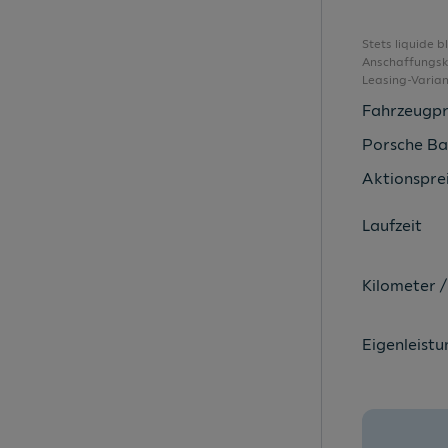
Dekoreinlagen "Nature Cross Brushed"
Digital Cockpit Pro
Stets liquide 
Anschaffungsko
Digitaler Radioempfang DAB+
Leasing-Varia
Doppelton-Signalhorn
Fahrzeugpr
Dreipunkt-Automatiksicherheitsgurte
Porsche Ba
Dreipunkt-Automatiksicherheitsgurte vorn
Aktionsprei
Easy Open & Close
Laufzeit
Elektronische Differenzialsperre XDS
Elektronische Parkbremse
Kilometer /
Elektronisches Stabilisierungsprogramm
Fahrlichtschaltung automatisch
Eigenleistu
Fernentriegelung für Rücksitzlehne
Frontscheibe in Verbundsicherheitsglas
Fußgängerschutzmaßnahmen