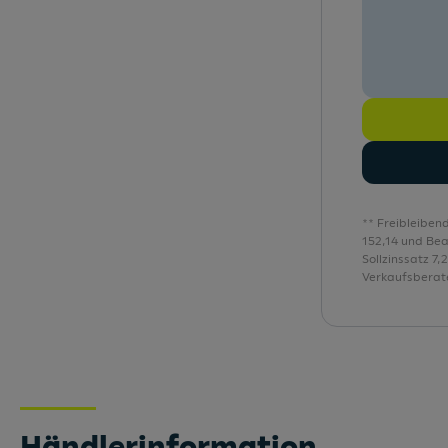
Gepäckraumboden variabel
** Freibleiben
152,14 und Be
Sollzinssatz 7
Verkaufsberate
Händlerinformation