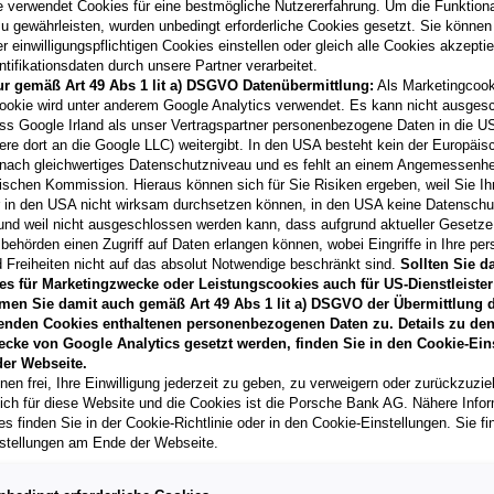
e verwendet Cookies für eine bestmögliche Nutzererfahrung. Um die Funktional
u gewährleisten, wurden unbedingt erforderliche Cookies gesetzt. Sie können
 einwilligungspflichtigen Cookies einstellen oder gleich alle Cookies akzepti
tifikationsdaten durch unsere Partner verarbeitet.
ur gemäß Art 49 Abs 1 lit a) DSGVO Datenübermittlung:
Als Marketingcook
Laufzeit
ookie wird unter anderem Google Analytics verwendet. Es kann nicht ausges
60 Monate
ss Google Irland als unser Vertragspartner personenbezogene Daten in die U
ere dort an die Google LLC) weitergibt. In den USA besteht kein der Europäi
nach gleichwertiges Datenschutzniveau und es fehlt an einem Angemessenh
Händler kontak
ischen Kommission. Hieraus können sich für Sie Risiken ergeben, weil Sie Ih
r in den USA nicht wirksam durchsetzen können, in den USA keine Datensch
**
Freibleibendes Musterang
und weil nicht ausgeschlossen werden kann, dass aufgrund aktueller Gesetz
Vertragsgebühr EUR 152,14
behörden einen Zugriff auf Daten erlangen können, wobei Eingriffe in Ihre per
Gesamtleasingbetrag EUR 2
 Freiheiten nicht auf das absolut Notwendige beschränkt sind.
Sollten Sie d
variabel, Effektivzinssatz 
es für Marketingzwecke oder Leistungscookies auch für US-Dienstleister
Verkaufsberater freut sich d
men Sie damit auch gemäß Art 49 Abs 1 lit a) DSGVO der Übermittlung d
können.
enden Cookies enthaltenen personenbezogenen Daten zu. Details zu den
T
ecke von Google Analytics gesetzt werden, finden Sie in den Cookie-Ein
er Webseite.
nen frei, Ihre Einwilligung jederzeit zu geben, zu verweigern oder zurückzuzie
lich für diese Website und die Cookies ist die Porsche Bank AG. Nähere Info
s finden Sie in der Cookie-Richtlinie oder in den Cookie-Einstellungen. Sie fi
stellungen am Ende der Webseite.