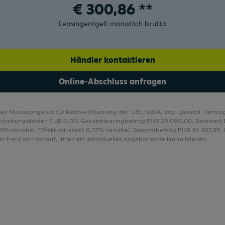
€
300,86
**
Schlüsselloses Schließ- und Startsystem
Leasingentgelt monatlich brutto
Händler kontaktieren
Online-Abschluss anfragen
des Musterangebot für Restwert Leasing inkl. USt, NoVA, zzgl. gesetzl. Vert
arbeitungskosten EUR 0,00. Gesamtleasingbetrag EUR 29.090,00, Restwert 
,29% variabel, Effektivzinssatz 8,37% variabel, Gesamtbetrag EUR 36.387,95. 
r freut sich darauf, Ihnen ein individuelles Angebot erstellen zu können.