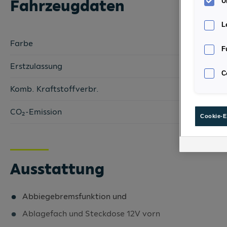
Fahrzeugdaten
U
L
Farbe
F
Erstzulassung
C
Komb. Kraftstoffverbr.
CO₂-Emission
Cookie-E
Ausstattung
Abbiegebremsfunktion und
Ablagefach und Steckdose 12V vorn