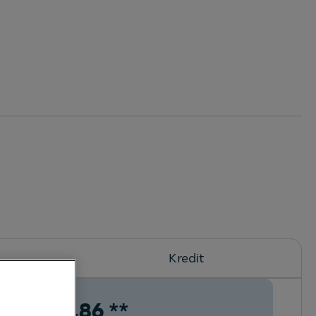
Kredit
€
300,86
**