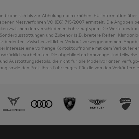
tand kann sich bis zur Abholung noch erhöhen. EU-Information üb
nen Messverfahren VO (EG) 715/2007 ermittelt. Die Angaben bezieh
wecken zwischen den verschiedenen Fahrzeugtypen. Die Werte des k
Sonderausstattungen und Zubehör (z.B. breitere Reifen, Klimaanl
tz bedeuten. Zwischenzeitlicher Verkauf vorweggenommen. Angabe
e bei Interesse eine vorherige Kontaktaufnahme mit dem Verkäufer e
ausdrücklich vorbehalten. Die abgebildeten Fahrzeuge sind teilwei
nd Ausstattungsdetails, die nicht für alle Modellvarianten verfügbar