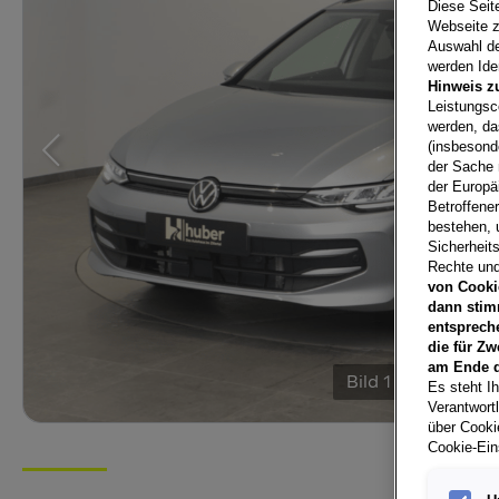
Diese Seit
Webseite z
Auswahl der
werden Iden
Hinweis z
Leistungsc
werden, da
(insbesond
der Sache 
der Europä
Betroffene
bestehen, 
Sicherheits
Rechte und
von Cooki
dann stim
entsprech
die für Zw
am Ende d
Bild
1
/
16
Es steht Ih
Verantwort
über Cookie
Cookie-Ein