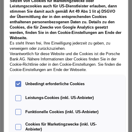
Setzen von Cookies für Marketingzwecke oder
USt, NoVA, zzgl. gesetzl. Vertragsgebühr EUR 148,77 und
Leistungscookies auch für US-Dienstleister erlauben, dann
Bearbeitungskosten EUR 0,00. Gesamtleasingbetrag EUR
stimmen Sie damit auch gemäß Art 49 Abs 1 lit a) DSGVO
27.490,00, Restwert EUR 11.497,55, Sollzinssatz 7,28%
der Übermittlung der in den entsprechenden Cookies
variabel, Effektivzinssatz 8,44% variabel, Gesamtbetrag
enthaltenen personenbezogenen Daten zu. Details zu den
EUR 34.187,32. Ihr Verkaufsberater freut sich darauf, Ihnen
Cookies, die für Zwecke von Google Analytics gesetzt
ein individuelles Angebot erstellen zu können.
werden, finden Sie in den Cookie-Einstellungen am Ende der
Webseite.
Es steht Ihnen frei, Ihre Einwilligung jederzeit zu geben, zu
verweigern oder zurückzuziehen.
Weitere Infos & Daten
Verantwortlich für diese Website und die Cookies ist die Porsche
Bank AG. Nähere Informationen über Cookies finden Sie in der
Cookie-Richtlinie oder in den Cookie-Einstellungen. Sie finden die
Cookie-Einstellungen am Ende der Webseite.
Fahrzeugdaten
Unbedingt erforderliche Cookies
Ausstattung
Leistungs-Cookies (inkl. US-Anbieter)
Finanzierung über die Porsche Bank
Funktionelle Cookies (inkl. US-Anbieter)
Cookies für Marketingzwecke (inkl. US-
Händlerinformation
Anbieter)