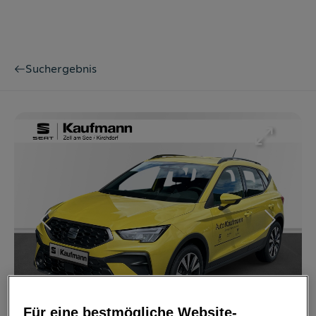
Suchergebnis
Bild
1
/
7
Für eine bestmögliche Website-