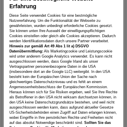
Erfahrung
Arona Style Edition 1.0 TSI DSG
Diese Seite verwendet Cookies für eine bestmögliche
Nutzererfahrung. Um die Funktionalität der Webseite zu
6382
Kirchdorf in Tirol
gewährleisten, wurden unbedingt erforderliche Cookies gesetzt.
Sie können unten Ihre Auswahl der einwilligungspflichtigen
Leasing
Kredit
Cookies einstellen oder gleich alle Cookies akzeptieren. Dadurch
werden Identifikationsdaten durch unsere Partner verarbeitet.
Hinweis zur gemäß Art 49 Abs 1 lit a) DSGVO
€
292,35
**
Datenübermittlung:
Als Marketingcookie und Leistungscookie
wird unter anderem Google Analytics verwendet. Es kann nicht
pro Monat
ausgeschlossen werden, dass Google Irland als unser
Vertragspartner personenbezogene Daten in die USA
(insbesondere dort an die Google LLC) weitergibt. In den USA
Laufzeit
pro Jahr
Eigenleistung
besteht kein der Europäischen Union der Sache nach
60 Monate
15.000
km
€
5.000
gleichwertiges Datenschutzniveau und es fehlt an einem
Angemessenheitsbeschluss der Europäischen Kommission.
Hieraus können sich für Sie Risiken ergeben, weil Sie Ihre Rechte
als Betroffener in den USA nicht wirksam durchsetzen können, in
Händler kontaktieren
den USA keine Datenschutzgrundsätze bestehen, und weil nicht
ausgeschlossen werden kann, dass aufgrund aktueller Gesetze
Online-Abschluss anfragen
US-Sicherheitsbehörden einen Zugriff auf Daten erlangen können,
wobei Eingriffe in Ihre persönlichen Rechte und Freiheiten nicht
Teilen
PDF herunterladen
auf das absolut Notwendige beschränkt sind.
Sollten Sie das
**
Freibleibendes Musterangebot für Restwert Leasing inkl.