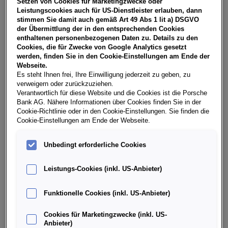
Setzen von Cookies für Marketingzwecke oder
USt, NoVA, zzgl. gesetzl. Vertragsgebühr EUR 148,77 und
Leistungscookies auch für US-Dienstleister erlauben, dann
Bearbeitungskosten EUR 0,00. Gesamtleasingbetrag EUR
stimmen Sie damit auch gemäß Art 49 Abs 1 lit a) DSGVO
27.490,00, Restwert EUR 11.497,55, Sollzinssatz 7,28%
der Übermittlung der in den entsprechenden Cookies
variabel, Effektivzinssatz 8,44% variabel, Gesamtbetrag
enthaltenen personenbezogenen Daten zu. Details zu den
EUR 34.187,32. Ihr Verkaufsberater freut sich darauf, Ihnen
Cookies, die für Zwecke von Google Analytics gesetzt
ein individuelles Angebot erstellen zu können.
werden, finden Sie in den Cookie-Einstellungen am Ende der
Webseite.
Es steht Ihnen frei, Ihre Einwilligung jederzeit zu geben, zu
verweigern oder zurückzuziehen.
Weitere Infos & Daten
Verantwortlich für diese Website und die Cookies ist die Porsche
Bank AG. Nähere Informationen über Cookies finden Sie in der
Cookie-Richtlinie oder in den Cookie-Einstellungen. Sie finden die
Cookie-Einstellungen am Ende der Webseite.
Fahrzeugdaten
Unbedingt erforderliche Cookies
Ausstattung
Leistungs-Cookies (inkl. US-Anbieter)
Finanzierung über die Porsche Bank
Funktionelle Cookies (inkl. US-Anbieter)
Cookies für Marketingzwecke (inkl. US-
Händlerinformation
Anbieter)