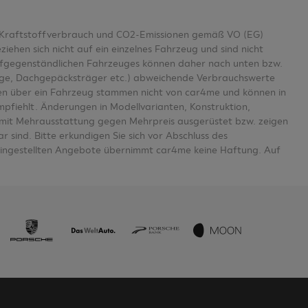
er Kraftstoffverbrauch und CO2-Emissionen gemäß VO (EG)
en sich nicht auf ein einzelnes Fahrzeug und sind nicht
aufgegenständlichen Fahrzeuges können daher nach unten bzw.
age, Dachgepäcksträger etc.) abweichende Verbrauchswerte
n über ein Fahrzeug stammen nicht von car4me und können in
mpfiehlt. Änderungen in Modellvarianten, Konstruktion,
se mit Mehrausstattung gegen Mehrpreis ausgerüstet bzw. zeigen
 sind. Bitte erkundigen Sie sich vor Abschluss des
eingestellten Angebote übernimmt car4me keine Haftung. Auf