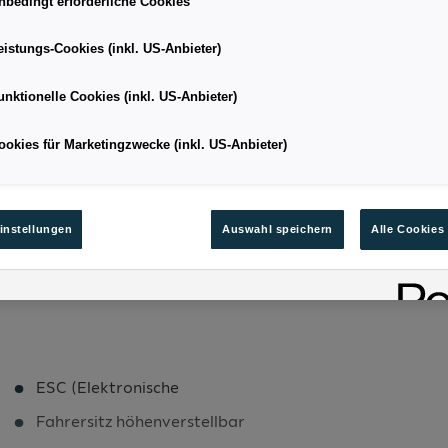
nbedingt erforderliche Cookies
eistungs-Cookies (inkl. US-Anbieter)
SUV
Kilometerstand
unktionelle Cookies (inkl. US-Anbieter)
05/2026
Leistung
ookies für Marketingzwecke (inkl. US-Anbieter)
5.6
Kraftstoffart
128
Bestandsnummer
instellungen
Auswahl speichern
Alle Cookies
ESC (Elektronische
Fahrersitz höhenverstellbar