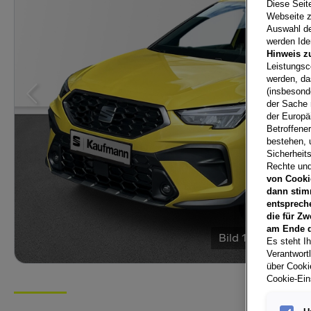
Diese Seit
Webseite z
Auswahl der
werden Iden
Hinweis z
Leistungsc
werden, da
(insbesond
der Sache 
der Europä
Betroffene
bestehen, 
Sicherheits
Rechte und
von Cooki
dann stim
entsprech
die für Zw
am Ende d
Bild
1
/
7
Es steht Ih
Verantwort
über Cookie
Cookie-Ein