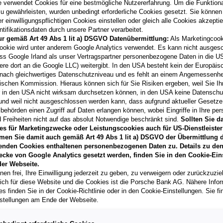
e verwendet Cookies für eine bestmögliche Nutzererfahrung. Um die Funktional
u gewährleisten, wurden unbedingt erforderliche Cookies gesetzt. Sie können
 einwilligungspflichtigen Cookies einstellen oder gleich alle Cookies akzepti
tifikationsdaten durch unsere Partner verarbeitet.
ur gemäß Art 49 Abs 1 lit a) DSGVO Datenübermittlung:
Als Marketingcook
Laufzeit
ookie wird unter anderem Google Analytics verwendet. Es kann nicht ausges
60 Monate
ss Google Irland als unser Vertragspartner personenbezogene Daten in die U
ere dort an die Google LLC) weitergibt. In den USA besteht kein der Europäi
nach gleichwertiges Datenschutzniveau und es fehlt an einem Angemessenh
Händler kontak
ischen Kommission. Hieraus können sich für Sie Risiken ergeben, weil Sie Ih
r in den USA nicht wirksam durchsetzen können, in den USA keine Datensch
**
Freibleibendes Musterang
und weil nicht ausgeschlossen werden kann, dass aufgrund aktueller Gesetz
Vertragsgebühr EUR 148,7
behörden einen Zugriff auf Daten erlangen können, wobei Eingriffe in Ihre per
Gesamtleasingbetrag EUR 27
 Freiheiten nicht auf das absolut Notwendige beschränkt sind.
Sollten Sie d
variabel, Effektivzinssatz 
es für Marketingzwecke oder Leistungscookies auch für US-Dienstleister
Verkaufsberater freut sich d
men Sie damit auch gemäß Art 49 Abs 1 lit a) DSGVO der Übermittlung d
können.
enden Cookies enthaltenen personenbezogenen Daten zu. Details zu den
T
ecke von Google Analytics gesetzt werden, finden Sie in den Cookie-Ein
er Webseite.
nen frei, Ihre Einwilligung jederzeit zu geben, zu verweigern oder zurückzuzie
lich für diese Website und die Cookies ist die Porsche Bank AG. Nähere Info
s finden Sie in der Cookie-Richtlinie oder in den Cookie-Einstellungen. Sie fi
stellungen am Ende der Webseite.