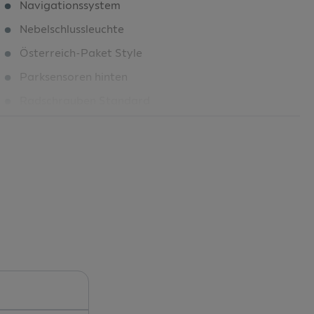
Navigationssystem
Nebelschlussleuchte
Österreich-Paket Style
Parksensoren hinten
Radschrauben Standard
Regen- und Lichtsensor
Regensensor
Reifen 205/60 R16 92V
Reifendruckkontrolle
Rückfahrkamera
Rücksitzlehne geteilt umlegbar (1/3:2/3)
Scheibenbremsen hinten
Scheibenwischer-Intervall-Schaltung