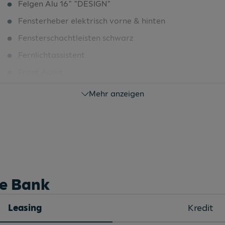
Felgen Alu 16" "DESIGN"
Fensterheber elektrisch vorne & hinten
Fensterschachtleisten schwarz
Fernlichtassistent
Front Assist
Fußmatten Textil Garnitur Petex
Mehr anzeigen
Gepäckraumabdeckung
Gurtanschnallkontrolle auf allen
Handbremshebel in Leder (vegan)
Heckscheiben Wisch-/Waschanlage
Induktive Ladeschale für Smartphones
he Bank
Innenspiegel automatisch abblendbar
Leasing
Kredit
Innenspiegel automatisch abblendend