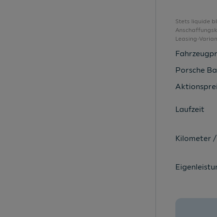
Außenspiegel elektrisch verstellbar
Außenspiegel in Wagenfarbe
Stets liquide 
Anschaffungsko
Außenspiegel verstellbar
Leasing-Varia
Beifahrersitz höhenverstellbar
Fahrzeugpr
Berganfahr-Assistent
Porsche Ba
Bluetooth-Freisprecheinrichtung
Aktionsprei
Bordwerkzeug
Laufzeit
Chromelemente im Innenraum
Climatronic
Kilometer /
Coming Home & Leaving Home Funktion
Dach in Wagenfarbe
Eigenleistu
Dachantenne
Dachhimmel schwarz
Dachreling in Schwarz