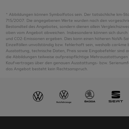
*
Abbildungen können Symbolfotos sein. Der tatsächliche km-S
715/2007: Die angegebenen Werte wurden nach den vorgeschriebe
Bestandteil des Angebotes, sondern dienen allein Vergleichsz
oben vom Angebot abweichen. Insbesondere können sich durch 
und CO2-Emissionen ergeben. Dies kann einen höheren NoVA-Sa
Einzelfällen unvollständig bzw. fehlerhaft sein, weshalb car4m
Ausstattung, technische Daten, Preis sowie Eingabefehler sind 
die Abbildungen teilweise aufpreispflichtige Mehrausstattungen u
Kaufvertrages über den genauen Ausstattungs- bzw. Serienumfa
das Angebot besteht kein Rechtsanspruch.