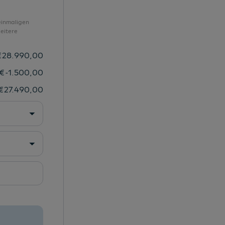
SEAT CONNECT 3.0
Seitenfenster ab B-Säule abgedunkelt
einmaligen
eitere
Sitzbezug und Türverkleidung in Stoff
Sitzheizung vorne
€
28.990,00
Sonnenblenden mit Make-up-Spiegel
€
-1.500,00
Spurhalteassistent
€
27.490,00
Taschen an der Rückseite der Vordersitze
Technologie-Paket "M"
Tempomat
Tire-Mobility-Set
Trend Paket (Dach in Wagenfarbe)
USB-C Eingang
Verkehrszeichenerkennung
Voll-LED-Scheinwerfer inkl.