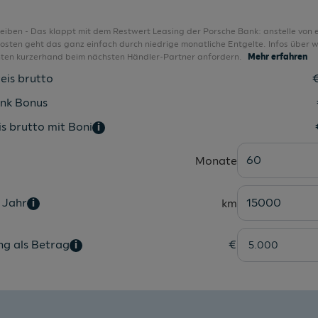
ISOFIX Kindersitzbefestigungen
Klimaanlage manuell
bleiben - Das klappt mit dem Restwert Leasing der Porsche Bank: anstelle von 
sten geht das ganz einfach durch niedrige monatliche Entgelte. Infos über w
Komfortsitze
nten kurzerhand beim nächsten Händler-Partner anfordern.
Mehr erfahren
Kopfstützen hinten 3 Stück
eis brutto
Kopfthorax-Airbags vorne und hinten
nk Bonus
Ladeboden variabel
s brutto mit Boni
i
LED Rückleuchten
60
Monate
LED-Kennzeichenbeleuchtung
LED-Nebelscheinwerfer mit Abbiegelicht
 Jahr
15000
km
i
LED-Tagfahrlicht
Leichtmetallfelgen 17 Zoll
ng als Betrag
€
i
Leseleuchten vorne
Leuchtweitenregulierung manuell
Lichtsensor