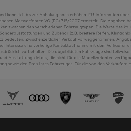
tand kann sich bis zur Abholung noch erhöhen. EU-Information üb
nen Messverfahren VO (EG) 715/2007 ermittelt. Die Angaben bezieh
wecken zwischen den verschiedenen Fahrzeugtypen. Die Werte des k
Sonderausstattungen und Zubehör (z.B. breitere Reifen, Klimaanl
tz bedeuten. Zwischenzeitlicher Verkauf vorweggenommen. Angabe
e bei Interesse eine vorherige Kontaktaufnahme mit dem Verkäufer e
ausdrücklich vorbehalten. Die abgebildeten Fahrzeuge sind teilwei
nd Ausstattungsdetails, die nicht für alle Modellvarianten verfügbar
ng sowie den Preis Ihres Fahrzeuges. Für die von den Verkäufern 