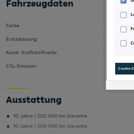
Fahrzeugdaten
U
L
Farbe
F
Erstzulassung
C
Komb. Kraftstoffverbr.
CO₂-Emission
Cookie-E
Ausstattung
10 Jahre / 200.000 km Garantie
10 Jahre / 200.000 km Garantie