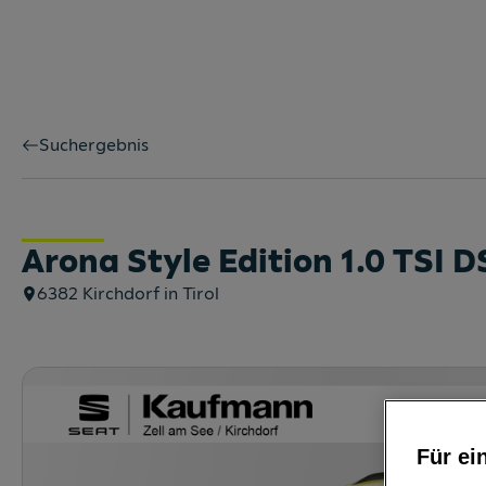
Suchergebnis
Arona Style Edition 1.0 TSI 
6382
Kirchdorf in Tirol
Für ei