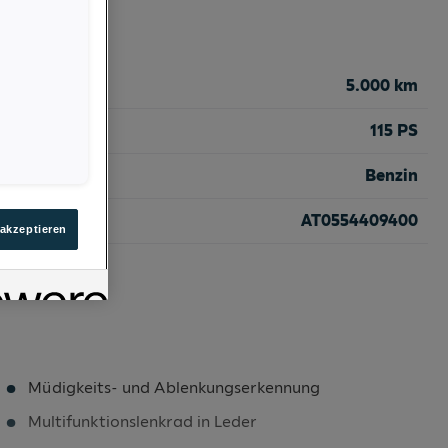
5.000 km
115 PS
Benzin
AT0554409400
 akzeptieren
Müdigkeits- und Ablenkungserkennung
Multifunktionslenkrad in Leder