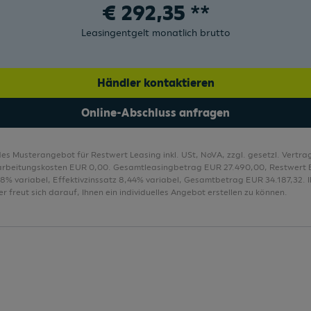
€
292,35
**
Lichtsensor
Leasingentgelt monatlich brutto
Lüftungsumrandung in Fresh Mint
Media System 8,25"
Händler kontaktieren
Mittelarmlehne vorne
Online-Abschluss anfragen
des Musterangebot für Restwert Leasing inkl. USt, NoVA, zzgl. gesetzl. Vert
arbeitungskosten EUR 0,00. Gesamtleasingbetrag EUR 27.490,00, Restwert 
,28% variabel, Effektivzinssatz 8,44% variabel, Gesamtbetrag EUR 34.187,32. I
r freut sich darauf, Ihnen ein individuelles Angebot erstellen zu können.