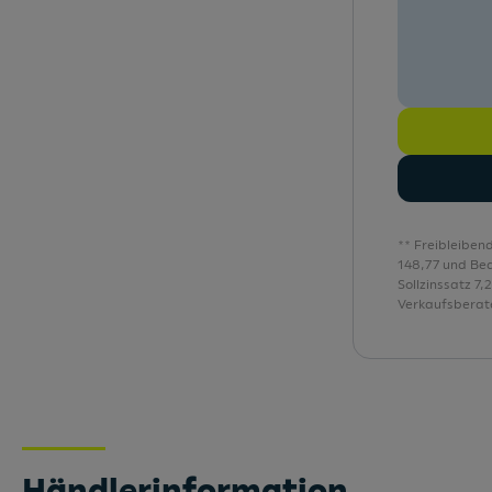
Design-Paket 17" "DYNAMIC"Silber/Schwarz
Digitaler Radioempfang (DAB)
Digitales Cockpit 8" Basic
Dynamische Fernlichtregulierung
** Freibleiben
148,77 und Be
Sollzinssatz 7
Verkaufsberate
Händlerinformation