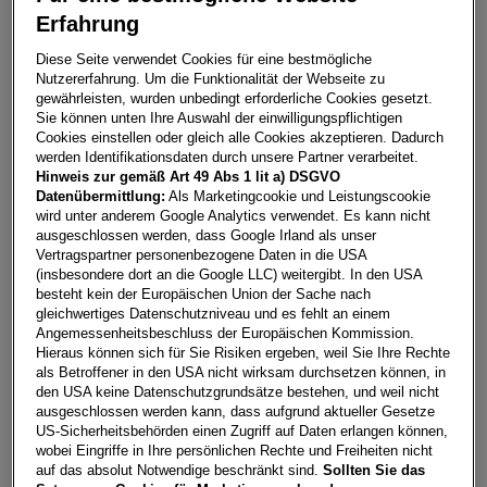
Erfahrung
Arona Style Edition 1.0 TSI DSG
Diese Seite verwendet Cookies für eine bestmögliche
Nutzererfahrung. Um die Funktionalität der Webseite zu
6382
Kirchdorf in Tirol
gewährleisten, wurden unbedingt erforderliche Cookies gesetzt.
Sie können unten Ihre Auswahl der einwilligungspflichtigen
Leasing
Kredit
Cookies einstellen oder gleich alle Cookies akzeptieren. Dadurch
werden Identifikationsdaten durch unsere Partner verarbeitet.
Hinweis zur gemäß Art 49 Abs 1 lit a) DSGVO
€
292,63
**
Datenübermittlung:
Als Marketingcookie und Leistungscookie
wird unter anderem Google Analytics verwendet. Es kann nicht
pro Monat
ausgeschlossen werden, dass Google Irland als unser
Vertragspartner personenbezogene Daten in die USA
(insbesondere dort an die Google LLC) weitergibt. In den USA
Laufzeit
pro Jahr
Eigenleistung
besteht kein der Europäischen Union der Sache nach
60 Monate
15.000
km
€
5.000
gleichwertiges Datenschutzniveau und es fehlt an einem
Angemessenheitsbeschluss der Europäischen Kommission.
Hieraus können sich für Sie Risiken ergeben, weil Sie Ihre Rechte
als Betroffener in den USA nicht wirksam durchsetzen können, in
Händler kontaktieren
den USA keine Datenschutzgrundsätze bestehen, und weil nicht
ausgeschlossen werden kann, dass aufgrund aktueller Gesetze
Online-Abschluss anfragen
US-Sicherheitsbehörden einen Zugriff auf Daten erlangen können,
wobei Eingriffe in Ihre persönlichen Rechte und Freiheiten nicht
Teilen
PDF herunterladen
auf das absolut Notwendige beschränkt sind.
Sollten Sie das
**
Freibleibendes Musterangebot für Restwert Leasing inkl.