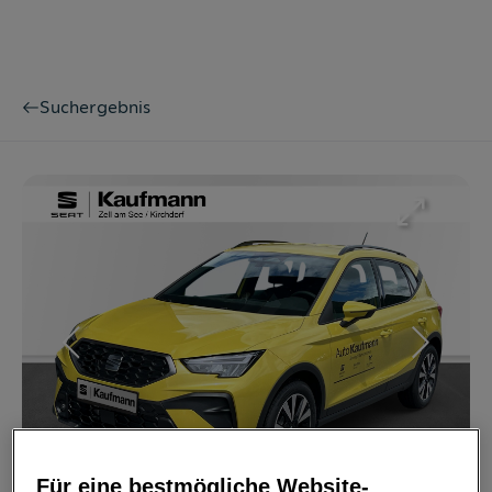
Suchergebnis
Bild
1
/
7
Für eine bestmögliche Website-