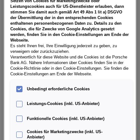
Setzen von Cookies für Marketingzwecke oder
USt, NoVA, zzgl. gesetzl. Vertragsgebühr EUR 148,88 und
Leistungscookies auch für US-Dienstleister erlauben, dann
Bearbeitungskosten EUR 0,00. Gesamtleasingbetrag EUR
stimmen Sie damit auch gemäß Art 49 Abs 1 lit a) DSGVO
27.490,00, Restwert EUR 11.497,55, Sollzinssatz 7,30%
der Übermittlung der in den entsprechenden Cookies
variabel, Effektivzinssatz 8,47% variabel, Gesamtbetrag EUR
enthaltenen personenbezogenen Daten zu. Details zu den
34.204,23. Ihr Verkaufsberater freut sich darauf, Ihnen ein
Cookies, die für Zwecke von Google Analytics gesetzt
individuelles Angebot erstellen zu können.
werden, finden Sie in den Cookie-Einstellungen am Ende der
Webseite.
Es steht Ihnen frei, Ihre Einwilligung jederzeit zu geben, zu
verweigern oder zurückzuziehen.
Weitere Infos & Daten
Verantwortlich für diese Website und die Cookies ist die Porsche
Bank AG. Nähere Informationen über Cookies finden Sie in der
Cookie-Richtlinie oder in den Cookie-Einstellungen. Sie finden die
Cookie-Einstellungen am Ende der Webseite.
Fahrzeugdaten
Unbedingt erforderliche Cookies
Ausstattung
Leistungs-Cookies (inkl. US-Anbieter)
Finanzierung über die Porsche Bank
Funktionelle Cookies (inkl. US-Anbieter)
Cookies für Marketingzwecke (inkl. US-
Händlerinformation
Anbieter)