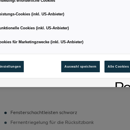
nbedingt erforderliche Cookies
eistungs-Cookies (inkl. US-Anbieter)
Kombi
Kilometerstand
unktionelle Cookies (inkl. US-Anbieter)
05/2026
Leistung
ookies für Marketingzwecke (inkl. US-Anbieter)
5.7
Kraftstoffart
129
Bestandsnummer
instellungen
Auswahl speichern
Alle Cookies
Fensterschachtleisten schwarz
Fernentriegelung für die Rücksitzbank