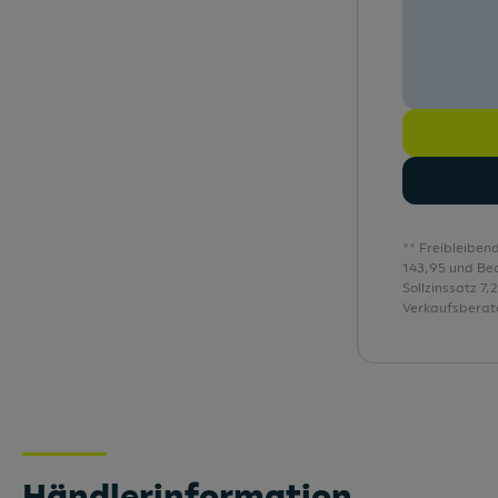
Digitales Cockpit 8" Basic
Dynamische Fernlichtregulierung
E-Call Notruf
Einstiegsleisten aus Kunststoff
Einton-Signalhorn
Elektronische Handbremse mit Auto-Hold
** Freibleiben
Felgen Alu 16" "Design Style"
143,95 und Be
Sollzinssatz 7
Fensterheber elektrisch vorne & hinten
Verkaufsberate
Händlerinformation