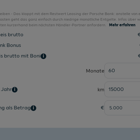
Kopfthorax-Airbags vorne und hinten
Kreuzungsassistent
bleiben - Das klappt mit dem Restwert Leasing der Porsche Bank: anstelle von 
sten geht das ganz einfach durch niedrige monatliche Entgelte. Infos über w
Kühlergrilleinfassung in Chrom
nten kurzerhand beim nächsten Händler-Partner anfordern.
Mehr erfahren
Ladeboden variabel
eis brutto
LED Innenraumbeleuchtung
nk Bonus
LED-Nebelscheinwerfer mit Abbiegelicht
s brutto mit Boni
i
LED-Rückleuchten
60
Monate
Lendenwirbelstütze für Fahrersitz
Lenkrad beheizbar
 Jahr
15000
km
i
Leseleuchten LED vorne und hinten
Leuchtweitenregulierung manuell
ng als Betrag
€
i
Lichtsensor
Lichtsensor
Luftausströmerumrandung in Schwarz