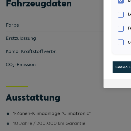
Fahrzeugdaten
U
L
Farbe
F
Erstzulassung
C
Komb. Kraftstoffverbr.
CO₂-Emission
Cookie-E
Ausstattung
1-Zonen-Klimaanlage "Climatronic"
10 Jahre / 200.000 km Garantie