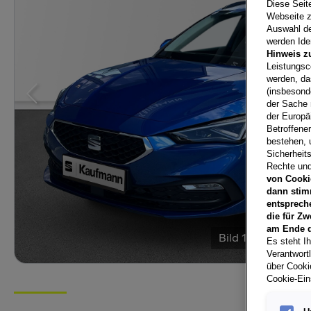
Diese Seit
Webseite z
Auswahl der
werden Iden
Hinweis z
Leistungsc
werden, da
(insbesond
der Sache 
der Europä
Betroffene
bestehen, 
Sicherheits
Rechte und
von Cooki
dann stim
entsprech
die für Zw
am Ende d
Bild
1
/
7
Es steht Ih
Verantwort
über Cookie
Cookie-Ein