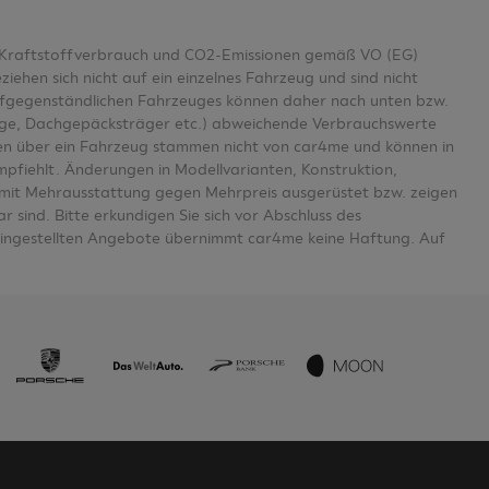
er Kraftstoffverbrauch und CO2-Emissionen gemäß VO (EG)
en sich nicht auf ein einzelnes Fahrzeug und sind nicht
aufgegenständlichen Fahrzeuges können daher nach unten bzw.
age, Dachgepäcksträger etc.) abweichende Verbrauchswerte
n über ein Fahrzeug stammen nicht von car4me und können in
mpfiehlt. Änderungen in Modellvarianten, Konstruktion,
se mit Mehrausstattung gegen Mehrpreis ausgerüstet bzw. zeigen
 sind. Bitte erkundigen Sie sich vor Abschluss des
eingestellten Angebote übernimmt car4me keine Haftung. Auf