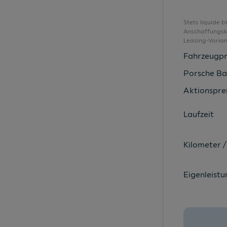
Außenspiegel elektrisch anklappbar
Außenspiegel und Türgriffe in Wagenfarbe
Stets liquide 
Anschaffungsko
Ausweich- und Abbiegeassistent
Leasing-Varia
Automatische Distanzregelung
Fahrzeugpr
Bluetooth-Freisprecheinrichtung
Porsche Ba
Bordwerkzeug
Aktionsprei
Chromelemente im Innenraum
Laufzeit
Climatronic
Coming-Home-Funktion
Kilometer /
Dachhimmel grau
Dachreling in Schwarz
Eigenleistu
Design-Paket Style
Differentialsperre (XDS)
Digitaler Radioempfang (DAB)