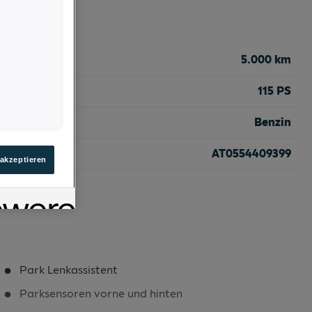
5.000 km
115 PS
Benzin
AT0554409399
 akzeptieren
Park Lenkassistent
Parksensoren vorne und hinten