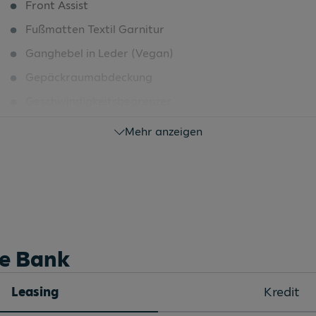
Front Assist
Fußmatten Textil Garnitur
Ganghebel in Leder (Vegan)
Gepäckraumabdeckung
Geschwindigkeitsbegrenzer
Gurtanschnallkontrolle auf allen
Mehr anzeigen
Haltegriffe am Dachhimmel
Heckscheiben Wisch-/Waschanlage
Heckspoiler
Innenspiegel automatisch abblendend
Kindersitzbefestigung für I-Size
he Bank
Komfortfahrwerk
Leasing
Kredit
Komfortsitze