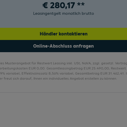
€
280,17
**
Media System 10,4" (26,4cm)
Leasingentgelt monatlich brutto
Mittelarmlehne hinten inkl. Rücksitz-
Mittelarmlehne vorne
Händler kontaktieren
Müdigkeits- und Ablenkungserkennung
Online-Abschluss anfragen
Multifunktionslenkrad in Leder
Multikollisionsbremse
des Musterangebot für Restwert Leasing inkl. USt, NoVA, zzgl. gesetzl. Vert
Nebelschlussleuchte
arbeitungskosten EUR 0,00. Gesamtleasingbetrag EUR 25.490,00, Restwert
,29% variabel, Effektivzinssatz 8,56% variabel, Gesamtbetrag EUR 31.462,41. I
Österreich-Paket Style
r freut sich darauf, Ihnen ein individuelles Angebot erstellen zu können.