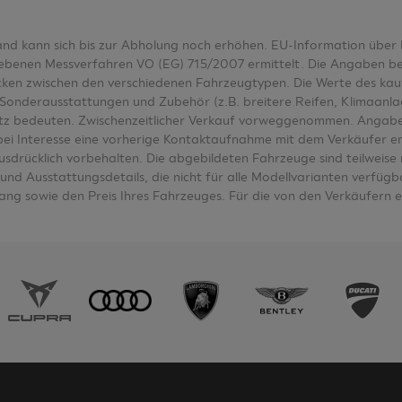
tand kann sich bis zur Abholung noch erhöhen. EU-Information üb
nen Messverfahren VO (EG) 715/2007 ermittelt. Die Angaben bezieh
wecken zwischen den verschiedenen Fahrzeugtypen. Die Werte des k
Sonderausstattungen und Zubehör (z.B. breitere Reifen, Klimaanl
tz bedeuten. Zwischenzeitlicher Verkauf vorweggenommen. Angabe
e bei Interesse eine vorherige Kontaktaufnahme mit dem Verkäufer e
ausdrücklich vorbehalten. Die abgebildeten Fahrzeuge sind teilwei
nd Ausstattungsdetails, die nicht für alle Modellvarianten verfügbar
ng sowie den Preis Ihres Fahrzeuges. Für die von den Verkäufern 