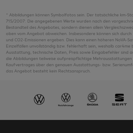
*
Abbildungen können Symbolfotos sein. Der tatsächliche km-S
715/2007: Die angegebenen Werte wurden nach den vorgeschriebe
Bestandteil des Angebotes, sondern dienen allein Vergleichsz
oben vom Angebot abweichen. Insbesondere können sich durch 
und CO2-Emissionen ergeben. Dies kann einen höheren NoVA-Sa
Einzelfällen unvollständig bzw. fehlerhaft sein, weshalb car4m
Ausstattung, technische Daten, Preis sowie Eingabefehler sind 
die Abbildungen teilweise aufpreispflichtige Mehrausstattungen u
Kaufvertrages über den genauen Ausstattungs- bzw. Serienumfa
das Angebot besteht kein Rechtsanspruch.