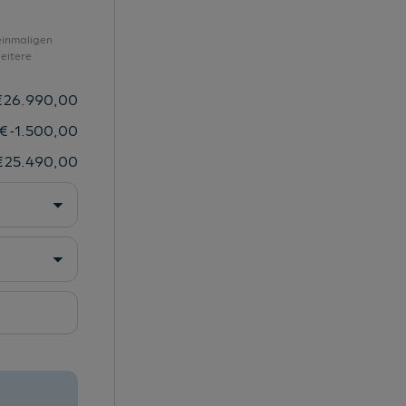
Sitzheizung vorne
Sonnenblenden mit Spiegel
einmaligen
eitere
Spracherkennung
Spurhalteassistent
€
26.990,00
Start-Stopp-System
€
-1.500,00
Startknopf mit Heartbeat
€
25.490,00
Stoßfänger in Wagenfarbe
STYLE Ausführung
Taschen an der Rückseite der Vordersitze
Tempomat
Tire-Mobility-Set
Verkehrszeichenerkennung
Verkehrszeichenerkennung
Voll-LED-Scheinwerfer (Basis) inkl.