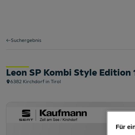
Suchergebnis
Leon SP Kombi Style Edition 
6382
Kirchdorf in Tirol
Für ei