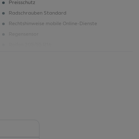
Preisschutz
Radschrauben Standard
Rechtshinweise mobile Online-Dienste
Regensensor
Reifen 205/55 R16
Reifendruckkontrolle
Rückfahrkamera
Scheibenbremsen hinten
Scheibenbremsen vorne
SEAT CONNECT 3.0
Seitenfenster ab B-Säule abgedunkelt
Servolenkung elektro-mechanisch
Sitzbezug Stoff