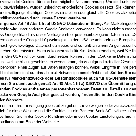
e verwendet Cookies für eine bestmögliche Nutzererfahrung. Um die Funktional
u gewährleisten, wurden unbedingt erforderliche Cookies gesetzt. Sie können
 einwilligungspflichtigen Cookies einstellen oder gleich alle Cookies akzepti
tifikationsdaten durch unsere Partner verarbeitet.
ur gemäß Art 49 Abs 1 lit a) DSGVO Datenübermittlung:
Als Marketingcook
Laufzeit
ookie wird unter anderem Google Analytics verwendet. Es kann nicht ausges
60 Monate
ss Google Irland als unser Vertragspartner personenbezogene Daten in die U
ere dort an die Google LLC) weitergibt. In den USA besteht kein der Europäi
nach gleichwertiges Datenschutzniveau und es fehlt an einem Angemessenh
Händler kontak
ischen Kommission. Hieraus können sich für Sie Risiken ergeben, weil Sie Ih
r in den USA nicht wirksam durchsetzen können, in den USA keine Datensch
**
Freibleibendes Musterang
und weil nicht ausgeschlossen werden kann, dass aufgrund aktueller Gesetz
Vertragsgebühr EUR 143,9
behörden einen Zugriff auf Daten erlangen können, wobei Eingriffe in Ihre per
Gesamtleasingbetrag EUR 2
 Freiheiten nicht auf das absolut Notwendige beschränkt sind.
Sollten Sie d
variabel, Effektivzinssatz 
es für Marketingzwecke oder Leistungscookies auch für US-Dienstleister
Verkaufsberater freut sich d
men Sie damit auch gemäß Art 49 Abs 1 lit a) DSGVO der Übermittlung d
können.
enden Cookies enthaltenen personenbezogenen Daten zu. Details zu den
T
ecke von Google Analytics gesetzt werden, finden Sie in den Cookie-Ein
er Webseite.
nen frei, Ihre Einwilligung jederzeit zu geben, zu verweigern oder zurückzuzie
lich für diese Website und die Cookies ist die Porsche Bank AG. Nähere Info
s finden Sie in der Cookie-Richtlinie oder in den Cookie-Einstellungen. Sie fi
stellungen am Ende der Webseite.